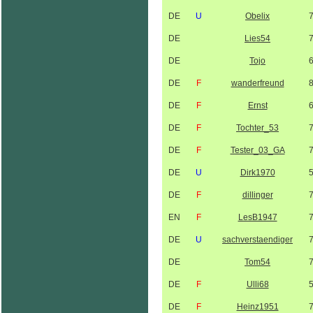
DE
U
Obelix
DE
Lies54
DE
Tojo
DE
F
wanderfreund
DE
F
Ernst
DE
F
Tochter_53
DE
F
Tester_03_GA
DE
U
Dirk1970
DE
F
dillinger
EN
F
LesB1947
DE
U
sachverstaendiger
DE
Tom54
DE
F
Ulli68
DE
F
Heinz1951