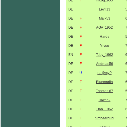
DE
F
nicog1953
DE
Levil13
DE
F
Maik53
DE
F
AGAT1952
DE
F
Hardy
DE
F
Mivog
EN
F
Toby_1962
DE
F
Andreas59
DE
U
rla@myP
DE
F
Bluemarlin
DE
F
Thomas 67
DE
F
Hiwo52
DE
F
Dan_1962
DE
F
himbeerbubi