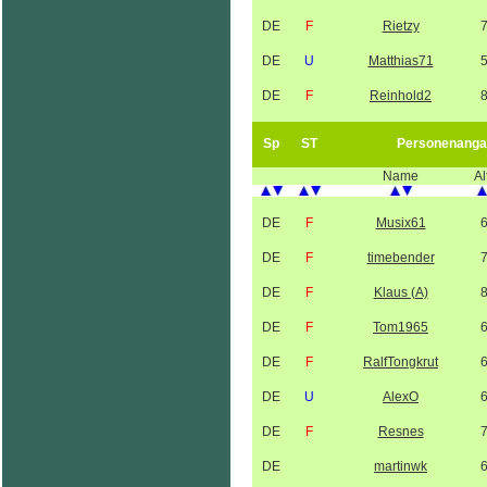
DE
F
Rietzy
DE
U
Matthias71
DE
F
Reinhold2
Sp
ST
Personenanga
Name
Al
DE
F
Musix61
DE
F
timebender
DE
F
Klaus (A)
DE
F
Tom1965
DE
F
RalfTongkrut
DE
U
AlexO
DE
F
Resnes
DE
martinwk