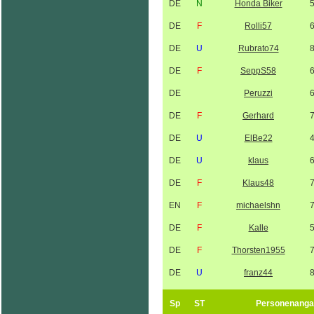
DE
N
Honda Biker
DE
F
Rolli57
DE
U
Rubrato74
DE
F
SeppS58
DE
Peruzzi
DE
F
Gerhard
DE
U
ElBe22
DE
U
klaus
DE
F
Klaus48
EN
F
michaelshn
DE
F
Kalle
DE
F
Thorsten1955
DE
U
franz44
Sp
ST
Personenanga