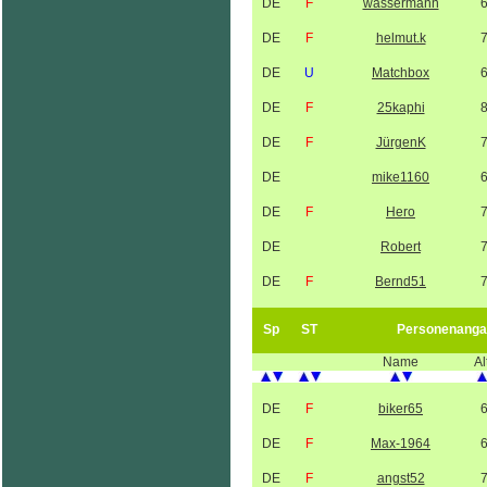
DE
F
wassermann
DE
F
helmut.k
DE
U
Matchbox
DE
F
25kaphi
DE
F
JürgenK
DE
mike1160
DE
F
Hero
DE
Robert
DE
F
Bernd51
Sp
ST
Personenanga
Name
Al
DE
F
biker65
DE
F
Max-1964
DE
F
angst52