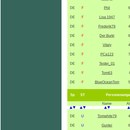
DE
F
Phil
DE
F
Lisa 1947
DE
F
Frederik79
DE
F
Der Burki
DE
F
Vitaly
DE
F
PCa123
DE
F
Tester_01
DE
F
Tom63
DE
F
BlueOceanTom
Sp
ST
Personenanga
Name
Al
DE
U
Tomwhite79
DE
U
Gunter