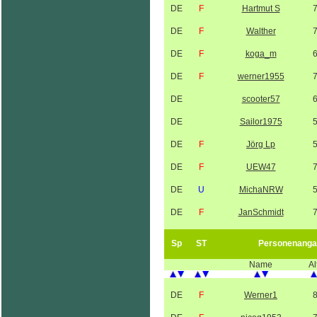
DE
F
Hartmut S
DE
F
Walther
DE
F
koga_m
DE
F
werner1955
DE
scooter57
DE
Sailor1975
DE
F
Jörg Lp
DE
F
UEW47
DE
U
MichaNRW
DE
F
JanSchmidt
Sp
ST
Personenanga
Name
Al
DE
F
Werner1