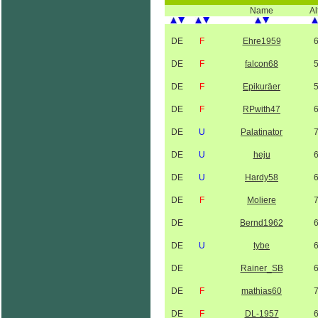
Name
Al
DE
F
Ehre1959
DE
F
falcon68
DE
F
Epikuräer
DE
F
RPwith47
DE
U
Palatinator
DE
U
heju
DE
U
Hardy58
DE
F
Moliere
DE
Bernd1962
DE
U
tybe
DE
Rainer_SB
DE
F
mathias60
DE
F
DL-1957