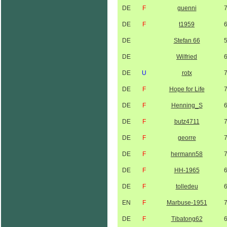
DE
F
guenni
DE
F
t1959
DE
Stefan 66
DE
Wilfried
DE
U
rotx
DE
F
Hope for Life
DE
F
Henning_S
DE
F
butz4711
DE
F
georre
DE
F
hermann58
DE
F
HH-1965
DE
F
tolledeu
EN
F
Marbuse-1951
DE
F
Tibatong62