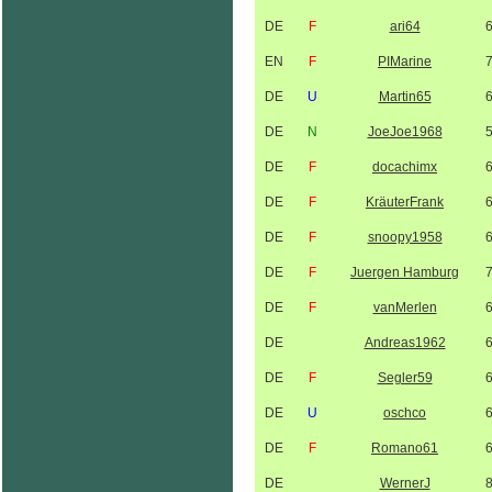
DE
F
ari64
EN
F
PIMarine
DE
U
Martin65
DE
N
JoeJoe1968
DE
F
docachimx
DE
F
KräuterFrank
DE
F
snoopy1958
DE
F
Juergen Hamburg
DE
F
vanMerlen
DE
Andreas1962
DE
F
Segler59
DE
U
oschco
DE
F
Romano61
DE
WernerJ