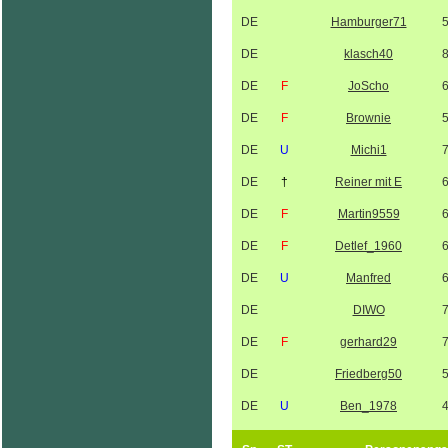
DE
Hamburger71
DE
klasch40
DE
F
JoScho
DE
F
Brownie
DE
U
Michi1
DE
†
Reiner mit E
DE
F
Martin9559
DE
F
Detlef_1960
DE
U
Manfred
DE
DIWO
DE
F
gerhard29
DE
Friedberg50
DE
U
Ben_1978