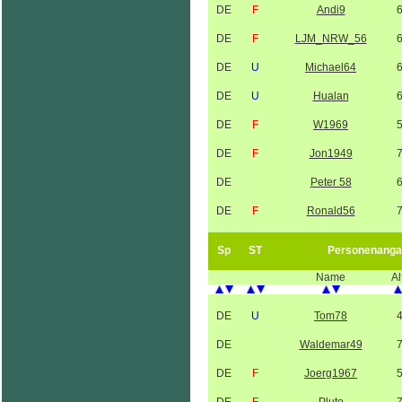
DE
F
Andi9
DE
F
LJM_NRW_56
DE
U
Michael64
DE
U
Hualan
DE
F
W1969
DE
F
Jon1949
DE
Peter 58
DE
F
Ronald56
Sp
ST
Personenanga
Name
Al
DE
U
Tom78
DE
Waldemar49
DE
F
Joerg1967