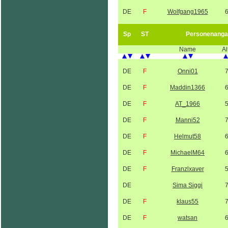
DE
F
Wolfgang1965
Sp
ST
Personenanga
Name
Al
DE
F
Onni01
DE
F
Maddin1366
DE
F
AT_1966
DE
F
Manni52
DE
F
Helmut58
DE
F
MichaelM64
DE
F
Franzlxaver
DE
Sima Siggi
DE
F
klaus55
DE
F
watsan