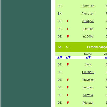
DE
Pierrot.de
EN
Pierrot.en
DE
F
charly54
DE
F
Frau40
DE
F
zr1000a
Sp
ST
Personenanga
Name
Al
DE
F
Jack
DE
Dietmar5
DE
F
Traveller
DE
F
franzec
DE
F
rolfw64
DE
F
Michael