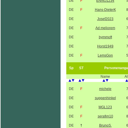
DE
F
ENNO1234
DE
F
Hans-DieterK
DE
Josef2023
DE
F
Ad meliorem
DE
bymmoft
DE
Horst1949
DE
F
LemsGon
Sp
ST
Personenanga
Name
Al
DE
F
michele
DE
suppenhinkel
DE
F
MGL123
DE
F
serafim10
DE
†
BrunoS.