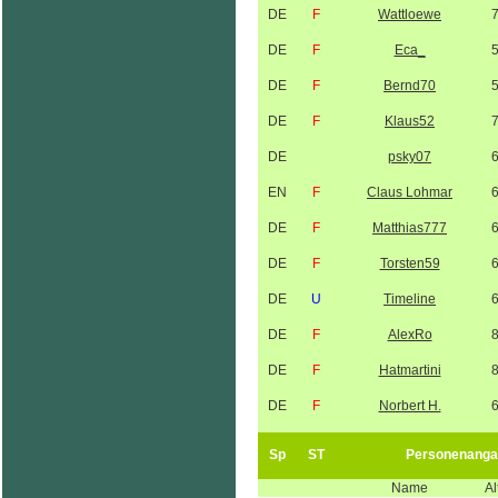
DE
F
Wattloewe
DE
F
Eca_
DE
F
Bernd70
DE
F
Klaus52
DE
psky07
EN
F
Claus Lohmar
DE
F
Matthias777
DE
F
Torsten59
DE
U
Timeline
DE
F
AlexRo
DE
F
Hatmartini
DE
F
Norbert H.
Sp
ST
Personenanga
Name
Al