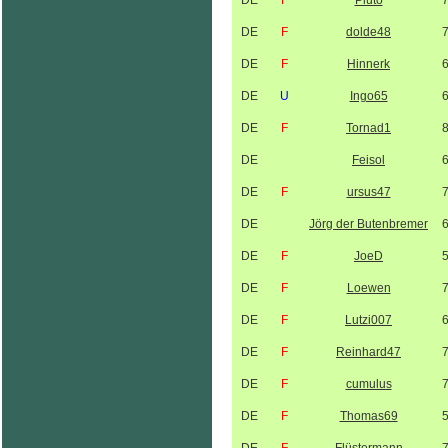
DE
F
Pluto
DE
F
dolde48
DE
F
Hinnerk
DE
U
Ingo65
DE
F
Tornad1
DE
Feisol
DE
F
ursus47
DE
Jörg der Butenbremer
DE
F
JoeD
DE
F
Loewen
DE
F
Lutzi007
DE
F
Reinhard47
DE
F
cumulus
DE
F
Thomas69