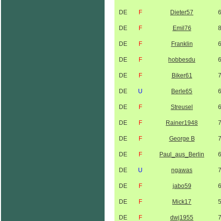
DE
F
Dieter57
DE
F
Emil76
DE
F
Franklin
DE
F
hobbesdu
DE
F
Biker61
DE
U
Berle65
DE
F
Streusel
DE
F
Rainer1948
DE
F
George B
DE
F
Paul_aus_Berlin
DE
U
ngawas
DE
F
jabo59
DE
F
Mick17
DE
F
dwj1955