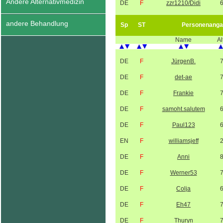
Andere Alternativmedizin
DE
F
zzr1210/Didi
andere Behandlung
Sp
ST
Personenanga
Name
Al
DE
F
JürgenB.
DE
F
det-ae
DE
F
Frankie
DE
F
samoht.salutem
DE
F
Paul123
EN
F
williamsjeff
DE
F
Anni
DE
F
Werner53
DE
F
Colja
DE
F
Eh47
DE
F
Thuryn