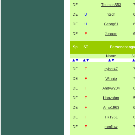
DE
ThomasS53
DE
U
ritsch
DE
U
Georg61
DE
F
Jereem
Sp
ST
Personenanga
Name
Al
DE
F
cyber47
DE
F
Winnie
DE
F
Andyw204
DE
F
Hanzahm
DE
F
Arne1963
DE
F
TR1961
DE
F
ramflow