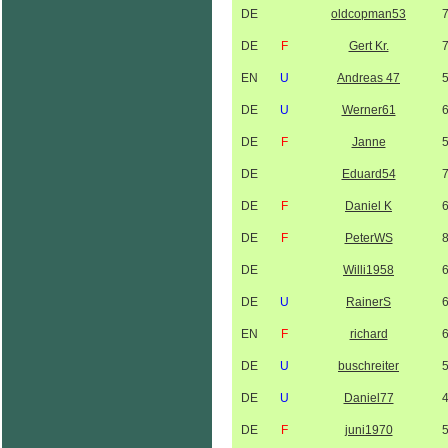
DE
oldcopman53
DE
F
Gert Kr.
EN
U
Andreas 47
DE
U
Werner61
DE
F
Janne
DE
Eduard54
DE
F
Daniel K
DE
F
PeterWS
DE
Willi1958
DE
U
RainerS
EN
F
richard
DE
U
buschreiter
DE
U
Daniel77
DE
F
juni1970