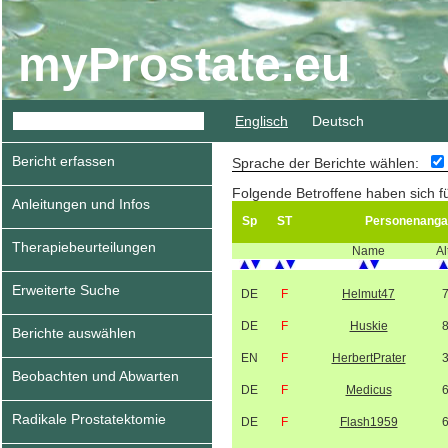
myProstate.eu
Englisch
Deutsch
Bericht erfassen
Sprache der Berichte wählen:
Folgende Betroffene haben sich f
Anleitungen und Infos
Sp
ST
Personenanga
Therapiebeurteilungen
Name
Al
Erweiterte Suche
DE
F
Helmut47
DE
F
Huskie
Berichte auswählen
EN
F
HerbertPrater
Beobachten und Abwarten
DE
F
Medicus
Radikale Prostatektomie
DE
F
Flash1959