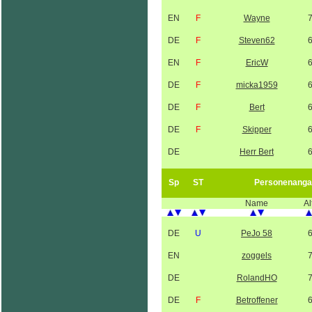
EN
F
Wayne
DE
F
Steven62
EN
F
EricW
DE
F
micka1959
DE
F
Bert
DE
F
Skipper
DE
Herr Bert
Sp
ST
Personenanga
Name
Al
DE
U
PeJo 58
EN
zoggels
DE
RolandHO
DE
F
Betroffener