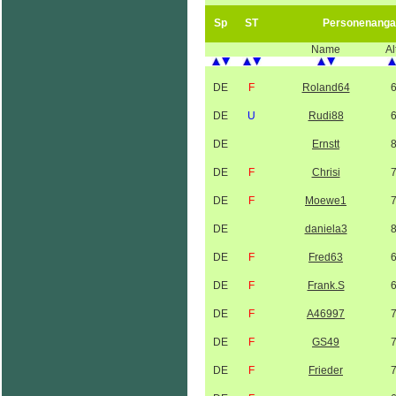
Sp
ST
Personenanga
Name
Al
DE
F
Roland64
DE
U
Rudi88
DE
Ernstt
DE
F
Chrisi
DE
F
Moewe1
DE
daniela3
DE
F
Fred63
DE
F
Frank.S
DE
F
A46997
DE
F
GS49
DE
F
Frieder