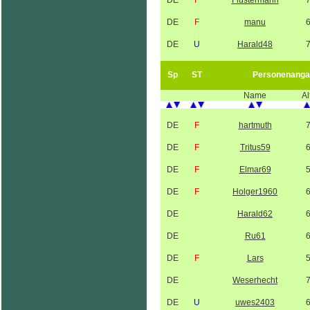
DE
F
Flüstermann
DE
F
manu
DE
U
Harald48
Sp
ST
Personenanga
Name
Al
DE
F
hartmuth
DE
F
Tritus59
DE
F
Elmar69
DE
F
Holger1960
DE
Harald62
DE
Ru61
DE
F
Lars
DE
Weserhecht
DE
U
uwes2403