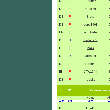
DE
F
Bernd56
DE
F
Younis68
DE
F
thors
DE
F
pepe1961
EN
F
JohnA(eh?)
DE
U
Redone77
DE
F
Ibo44
DE
U
Blacksheep
DE
F
bernd58
EN
F
JPW1944
DE
F
robbi.c
Sp
ST
Personenanga
Name
Al
DE
F
Smart63