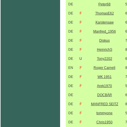
DE
Peter68
DE
F
ThomasE62
DE
F
Karstensaw
DE
F
Manfred_1956
DE
F
Diskus
DE
F
HeinrichS
DE
U
Tony2202
EN
F
Roger Carnell
DE
F
WK 1951
DE
F
Arek1970
DE
DOCBÄR
DE
F
MANFRED SEITZ
DE
F
tommyone
DE
F
Chris1950