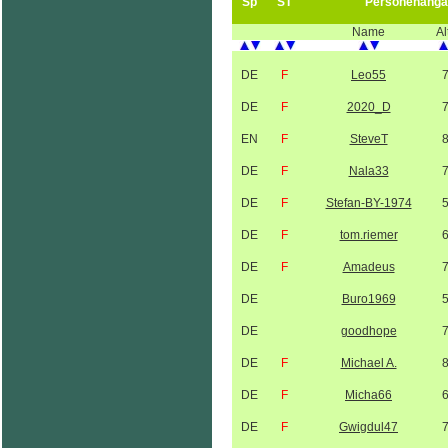
Sp
ST
Personenanga
Name
Al
DE
F
Leo55
DE
F
2020_D
EN
F
SteveT
DE
F
Nala33
DE
F
Stefan-BY-1974
DE
F
tom.riemer
DE
F
Amadeus
DE
Buro1969
DE
goodhope
DE
F
Michael A.
DE
F
Micha66
DE
F
Gwigdul47