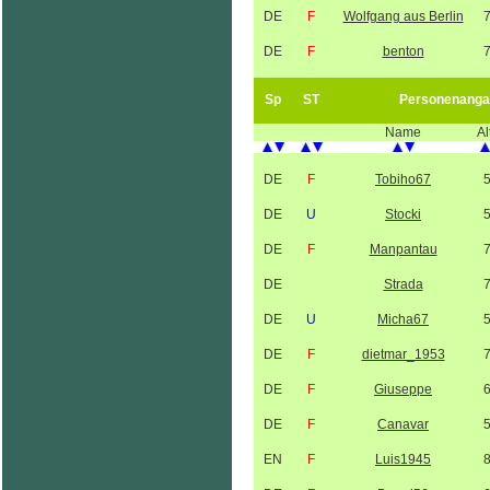
DE
F
Wolfgang aus Berlin
DE
F
benton
Sp
ST
Personenanga
Name
Al
DE
F
Tobiho67
DE
U
Stocki
DE
F
Manpantau
DE
Strada
DE
U
Micha67
DE
F
dietmar_1953
DE
F
Giuseppe
DE
F
Canavar
EN
F
Luis1945