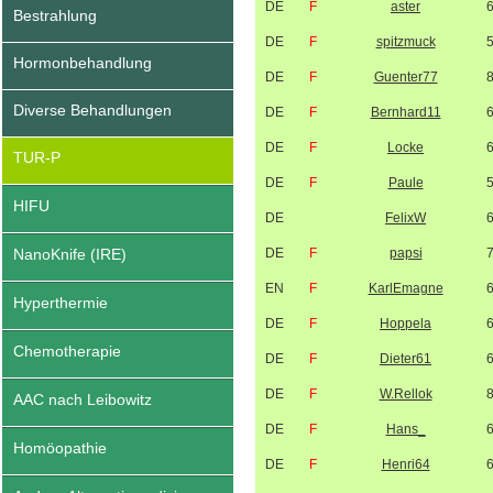
DE
F
aster
Bestrahlung
DE
F
spitzmuck
Hormonbehandlung
DE
F
Guenter77
Diverse Behandlungen
DE
F
Bernhard11
DE
F
Locke
TUR-P
DE
F
Paule
HIFU
DE
FelixW
NanoKnife (IRE)
DE
F
papsi
EN
F
KarlEmagne
Hyperthermie
DE
F
Hoppela
Chemotherapie
DE
F
Dieter61
DE
F
W.Rellok
AAC nach Leibowitz
DE
F
Hans_
Homöopathie
DE
F
Henri64