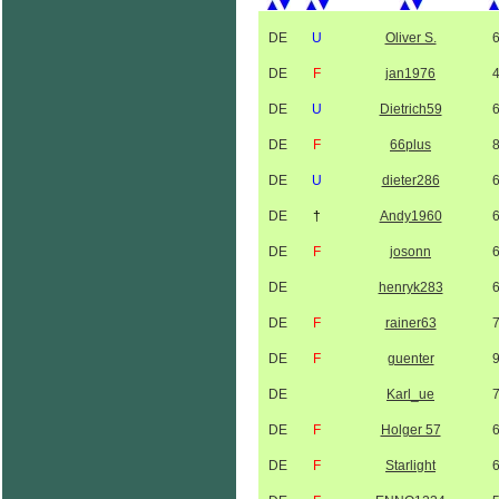
DE
U
Oliver S.
DE
F
jan1976
DE
U
Dietrich59
DE
F
66plus
DE
U
dieter286
DE
†
Andy1960
DE
F
josonn
DE
henryk283
DE
F
rainer63
DE
F
guenter
DE
Karl_ue
DE
F
Holger 57
DE
F
Starlight