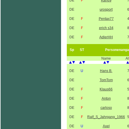
DE
F
Karl69
DE
urosport
DE
F
Pentax77
DE
F
erich s34
DE
F
AdlerHH
Sp
ST
Personenanga
Name
Al
DE
U
Hans B.
DE
TomTom
DE
F
Klaus66
DE
F
Anton
DE
F
carloso
DE
F
Ralf_S_Jahrgang_1966
DE
U
Axel