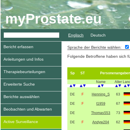
myProstate.eu
Englisch
Deutsch
Bericht erfassen
Sprache der Berichte wählen:
Folgende Betroffene haben sich f
Anleitungen und Infos
Therapiebeurteilungen
Sp
ST
Personenangabe
Name
Alter
Lan
Erweiterte Suche
DE
F
Henning_S
63
Berichte auswählen
DE
F
t1959
67
Beobachten und Abwarten
DE
ThomasS53
73
Active Surveillance
DE
F
Andyw204
62