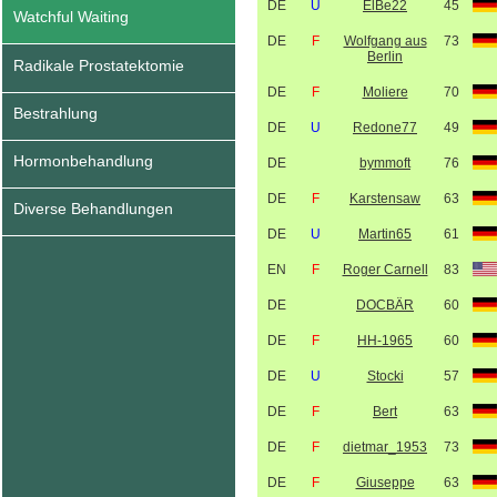
DE
U
ElBe22
45
Watchful Waiting
DE
F
Wolfgang aus
73
Berlin
Radikale Prostatektomie
DE
F
Moliere
70
Bestrahlung
DE
U
Redone77
49
Hormonbehandlung
DE
bymmoft
76
DE
F
Karstensaw
63
Diverse Behandlungen
DE
U
Martin65
61
EN
F
Roger Carnell
83
DE
DOCBÄR
60
DE
F
HH-1965
60
DE
U
Stocki
57
DE
F
Bert
63
DE
F
dietmar_1953
73
DE
F
Giuseppe
63