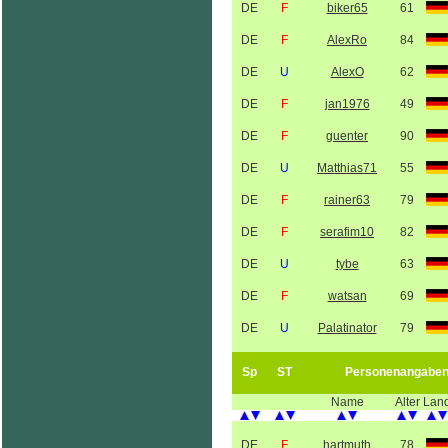
DE
F
biker65
61
DE
F
AlexRo
84
DE
U
AlexO
62
DE
F
jan1976
49
DE
F
guenter
90
DE
U
Matthias71
55
DE
F
rainer63
79
DE
F
serafim10
82
DE
U
tybe
63
DE
F
watsan
69
DE
U
Palatinator
79
Sp
ST
Personenangabe
Name
Alter
Lan
DE
F
hartmuth
78