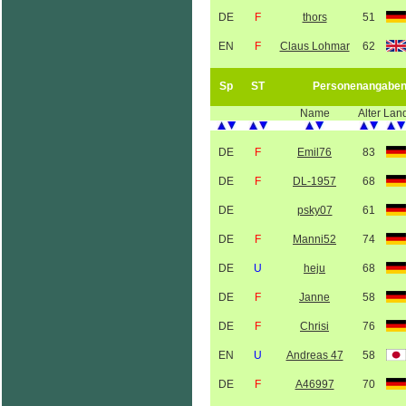
DE
F
thors
51
EN
F
Claus Lohmar
62
Sp
ST
Personenangabe
Name
Alter
Lan
DE
F
Emil76
83
DE
F
DL-1957
68
DE
psky07
61
DE
F
Manni52
74
DE
U
heju
68
DE
F
Janne
58
DE
F
Chrisi
76
EN
U
Andreas 47
58
DE
F
A46997
70