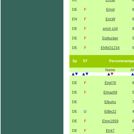
DE
Ernstt
DE
F
Ernst
EN
F
EricW
DE
F
erich s34
DE
F
Epikuräer
DE
F
ENNO1234
Sp
ST
Personenanga
Name
Al
DE
F
Emil76
DE
F
Elmar69
DE
Elbuhu
DE
U
ElBe22
DE
F
Ehre1959
DE
F
Eh47