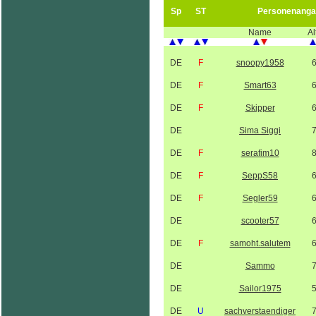
Sp
ST
Personenanga
Name
Al
DE
F
snoopy1958
DE
F
Smart63
DE
F
Skipper
DE
Sima Siggi
DE
F
serafim10
DE
F
SeppS58
DE
F
Segler59
DE
scooter57
DE
F
samoht.salutem
DE
Sammo
DE
Sailor1975
DE
U
sachverstaendiger