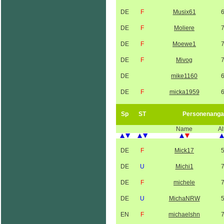
DE
F
Musix61
DE
F
Moliere
DE
F
Moewe1
DE
F
Mivog
DE
mike1160
DE
F
micka1959
Sp
ST
Personenanga
Name
Al
DE
F
Mick17
DE
U
Michi1
DE
F
michele
DE
U
MichaNRW
EN
F
michaelshn