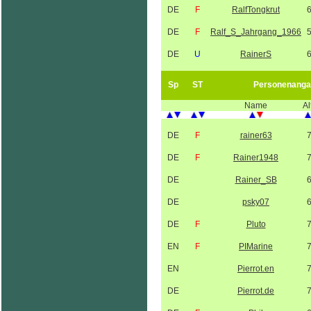
DE
F
RalfTongkrut
DE
F
Ralf_S_Jahrgang_1966
DE
U
RainerS
Sp
ST
Personenanga
Name
Al
DE
F
rainer63
DE
F
Rainer1948
DE
Rainer_SB
DE
psky07
DE
F
Pluto
EN
F
PIMarine
EN
Pierrot.en
DE
Pierrot.de