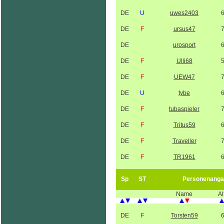
DE
U
uwes2403
DE
F
ursus47
DE
urosport
DE
F
Ulli68
DE
F
UEW47
DE
U
tybe
DE
F
tubaspieler
DE
F
Tritus59
DE
F
Traveller
DE
F
TR1961
Sp
ST
Personenanga
Name
Al
DE
F
Torsten59