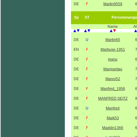
DE
F
Martin9559
Sp
ST
Personenanga
Name
Al
DE
U
Martin65
EN
F
Marbuse-1951
DE
F
manu
DE
F
Manpantau
DE
F
Manni52
DE
F
Manfred_1956
DE
F
MANFRED SEITZ
DE
U
Manfred
DE
F
Maik53
DE
F
Maddin1366