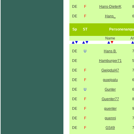
DE
F
Hans-DieterK
DE
F
Hans_
Sp
ST
Personenanga
Name
Al
DE
U
Hans B.
DE
Hamburger71
DE
F
Gwigdul47
DE
F
guwipalu
DE
U
Gunter
DE
F
Guenter77
DE
F
guenter
DE
F
guenni
DE
F
GS49