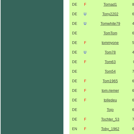
DE
F
Tornad1
DE
U
Tony2202
DE
U
Tomwhite79
DE
TomTom
DE
F
tommyone
DE
U
Tom78
DE
F
Tom63
DE
Tom54
DE
F
Tom1965
DE
F
tom.riemer
DE
F
tolledeu
DE
Tojo
DE
F
Tochter_53
EN
F
Toby_1962