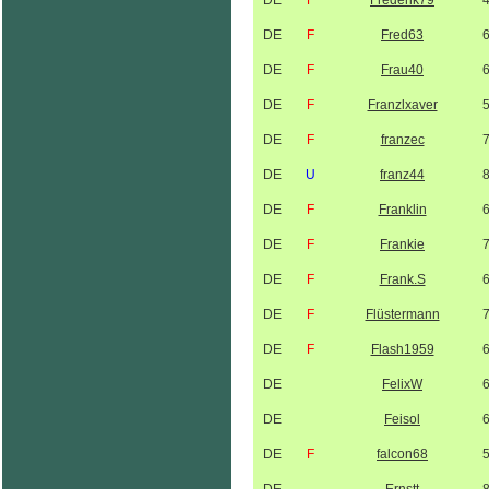
DE
F
Frederik79
DE
F
Fred63
DE
F
Frau40
DE
F
Franzlxaver
DE
F
franzec
DE
U
franz44
DE
F
Franklin
DE
F
Frankie
DE
F
Frank.S
DE
F
Flüstermann
DE
F
Flash1959
DE
FelixW
DE
Feisol
DE
F
falcon68