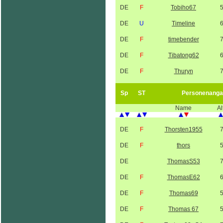
DE
F
Tobiho67
DE
U
Timeline
DE
F
timebender
DE
F
Tibatong62
DE
F
Thuryn
Sp
ST
Personenanga
Name
Al
DE
F
Thorsten1955
DE
F
thors
DE
ThomasS53
DE
F
ThomasE62
DE
F
Thomas69
DE
F
Thomas 67