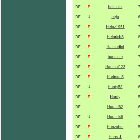
DE
F
helmut.k
DE
U
heju
DE
F
Heinz1951
DE
F
HeinrichS
DE
F
Hatmartini
DE
F
hartmuth
DE
F
Hartmut123
DE
F
Hartmut S
DE
U
Hardy58
DE
F
Hardy
DE
Harald62
DE
U
Harald48
DE
F
Hanzahm
DE
F
Hans-J.