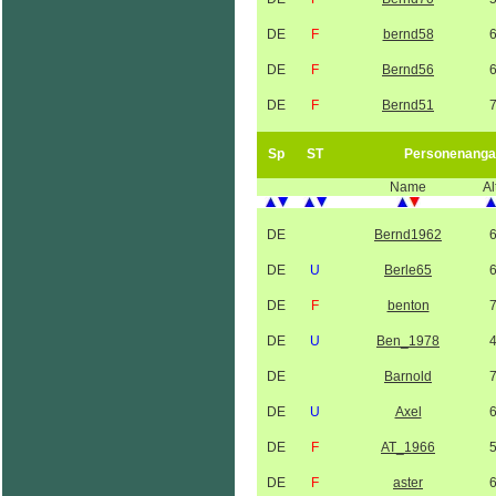
DE
F
bernd58
DE
F
Bernd56
DE
F
Bernd51
Sp
ST
Personenanga
Name
Al
DE
Bernd1962
DE
U
Berle65
DE
F
benton
DE
U
Ben_1978
DE
Barnold
DE
U
Axel
DE
F
AT_1966
DE
F
aster