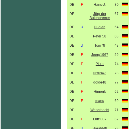
DE
F
Hans-J.
80
DE
Jörg der
67
Butenbremer
DE
U
Hualan
64
DE
Peter 58
68
DE
U
Tom78
48
DE
F
Joerg1967
59
DE
F
Pluto
74
DE
F
ursus47
78
DE
F
dolde48
77
DE
F
Hinnerk
62
DE
F
manu
69
DE
Weserhecht
71
DE
F
Lutzi007
67
DE
U
Harald48
78