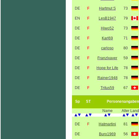
DE
F
Hartmut S
73
EN
F
LesB1947
79
DE
F
Hiwo52
73
DE
F
Karl69
71
DE
F
carloso
80
DE
F
Franzlxaver
59
DE
F
Hope for Life
78
DE
F
Rainer1948
78
DE
F
Tritus59
67
Sp
ST
Personenangaben
Name
Alter
Land
DE
F
Hatmartini
81
DE
Buro1969
56