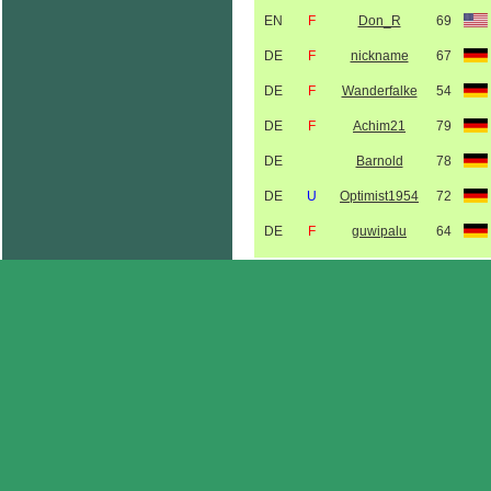
EN
F
Don_R
69
DE
F
nickname
67
DE
F
Wanderfalke
54
DE
F
Achim21
79
DE
Barnold
78
DE
U
Optimist1954
72
DE
F
guwipalu
64