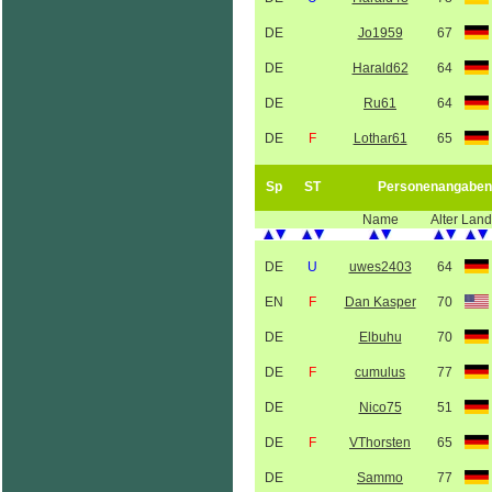
DE
Jo1959
67
DE
Harald62
64
DE
Ru61
64
DE
F
Lothar61
65
Sp
ST
Personenangaben
Name
Alter
Land
DE
U
uwes2403
64
EN
F
Dan Kasper
70
DE
Elbuhu
70
DE
F
cumulus
77
DE
Nico75
51
DE
F
VThorsten
65
DE
Sammo
77