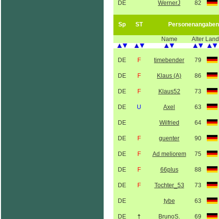
DE
WernerJ
82
Sp
ST
Personenangaben
Name
Alter
Land
DE
F
timebender
79
DE
F
Klaus (A)
86
DE
F
Klaus52
73
DE
U
Axel
63
DE
Wilfried
64
DE
F
guenter
90
DE
F
Ad meliorem
75
DE
F
66plus
88
DE
F
Tochter_53
73
DE
tybe
63
DE
†
BrunoS.
69