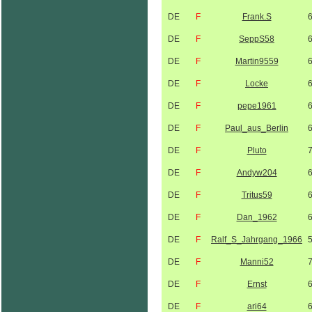
DE
F
Frank.S
DE
F
SeppS58
DE
F
Martin9559
DE
F
Locke
DE
F
pepe1961
DE
F
Paul_aus_Berlin
DE
F
Pluto
DE
F
Andyw204
DE
F
Tritus59
DE
F
Dan_1962
DE
F
Ralf_S_Jahrgang_1966
DE
F
Manni52
DE
F
Ernst
DE
F
ari64