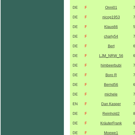
DE
F
Onni01
DE
F
nicog1953
DE
F
Klaus66
DE
F
charly54
DE
F
Bert
DE
F
LJM_NRW_56
DE
F
himbeerbubi
DE
F
Boro R
DE
F
Bernd56
DE
F
michele
EN
F
Dan Kasper
DE
F
Reinhold2
DE
F
KräuterFrank
DE
F
Moewe1