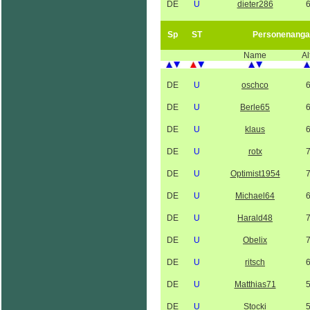
DE
U
dieter286
Sp
ST
Personenanga
Name
Al
DE
U
oschco
DE
U
Berle65
DE
U
klaus
DE
U
rotx
DE
U
Optimist1954
DE
U
Michael64
DE
U
Harald48
DE
U
Obelix
DE
U
ritsch
DE
U
Matthias71
DE
U
Stocki