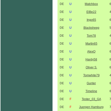
DE
U
Matchbox
DE
U
ElBe22
DE
U
Ingo65
DE
U
Blacksheep
DE
U
Tom78
DE
U
Martin65
DE
U
AlexO
DE
U
Hardy58
DE
U
Oliver S.
DE
U
Tomwhite79
DE
U
Gunter
DE
U
Timeline
DE
F
Tester_03_GA
DE
F
Juergen Hamburg