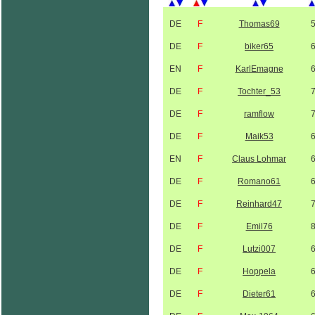
DE
F
Thomas69
DE
F
biker65
EN
F
KarlEmagne
DE
F
Tochter_53
DE
F
ramflow
DE
F
Maik53
EN
F
Claus Lohmar
DE
F
Romano61
DE
F
Reinhard47
DE
F
Emil76
DE
F
Lutzi007
DE
F
Hoppela
DE
F
Dieter61