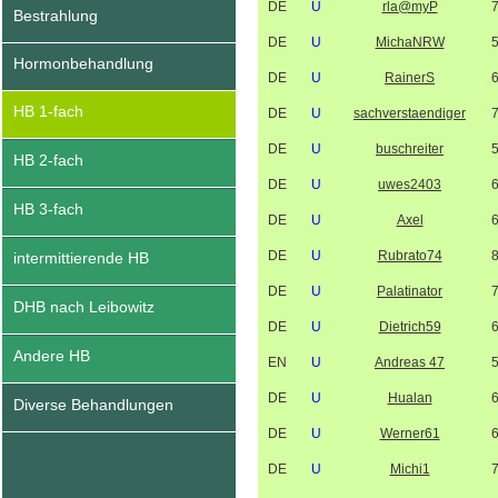
DE
U
rla@myP
Bestrahlung
DE
U
MichaNRW
Hormonbehandlung
DE
U
RainerS
HB 1-fach
DE
U
sachverstaendiger
DE
U
buschreiter
HB 2-fach
DE
U
uwes2403
HB 3-fach
DE
U
Axel
DE
U
Rubrato74
intermittierende HB
DE
U
Palatinator
DHB nach Leibowitz
DE
U
Dietrich59
Andere HB
EN
U
Andreas 47
DE
U
Hualan
Diverse Behandlungen
DE
U
Werner61
DE
U
Michi1