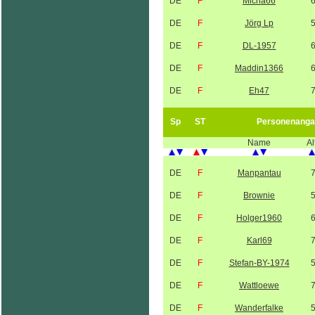
DE
F
Micha66
DE
F
Jörg Lp
DE
F
DL-1957
DE
F
Maddin1366
DE
F
Eh47
Sp
ST
Personenanga
Name
Al
DE
F
Manpantau
DE
F
Brownie
DE
F
Holger1960
DE
F
Karl69
DE
F
Stefan-BY-1974
DE
F
Wattloewe
DE
F
Wanderfalke