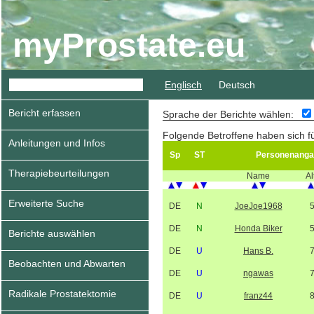
myProstate.eu
Englisch
Deutsch
Bericht erfassen
Sprache der Berichte wählen:
Folgende Betroffene haben sich f
Anleitungen und Infos
Sp
ST
Personenanga
Therapiebeurteilungen
Name
Al
Erweiterte Suche
DE
N
JoeJoe1968
DE
N
Honda Biker
Berichte auswählen
DE
U
Hans B.
Beobachten und Abwarten
DE
U
ngawas
Radikale Prostatektomie
DE
U
franz44