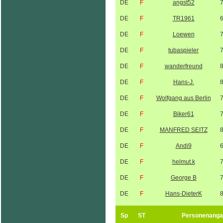
DE
F
angst52
DE
F
TR1961
DE
F
Loewen
DE
F
tubaspieler
DE
F
wanderfreund
DE
F
Hans-J.
DE
F
Wolfgang aus Berlin
DE
F
Biker61
DE
F
MANFRED SEITZ
DE
F
Andi9
DE
F
helmut.k
DE
F
George B
DE
F
Hans-DieterK
Sp
ST
Personenanga