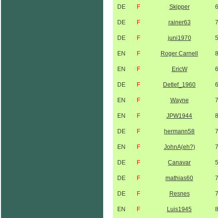
DE
F
Skipper
DE
F
rainer63
DE
F
juni1970
EN
F
Roger Carnell
EN
F
EricW
DE
F
Detlef_1960
EN
F
Wayne
EN
F
JPW1944
DE
F
hermann58
EN
F
JohnA(eh?)
DE
F
Canavar
DE
F
mathias60
DE
F
Resnes
EN
F
Luis1945