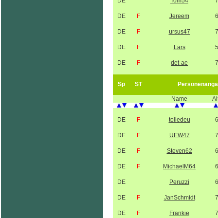
DE
Tom54
DE
F
Jereem
DE
F
ursus47
DE
F
Lars
DE
F
det-ae
Sp
ST
Personenanga
Name
Al
DE
F
tolledeu
DE
F
UEW47
DE
F
Steven62
DE
F
MichaelM64
DE
Peruzzi
DE
F
JanSchmidt
DE
F
Frankie