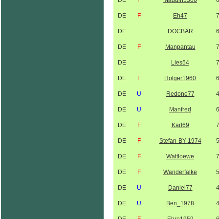
DE
F
Maddin1366
DE
F
Eh47
DE
DOCBÄR
DE
F
Manpantau
DE
Lies54
DE
F
Holger1960
DE
U
Redone77
DE
U
Manfred
DE
F
Karl69
DE
F
Stefan-BY-1974
DE
F
Wattloewe
DE
F
Wanderfalke
DE
U
Daniel77
DE
U
Ben_1978