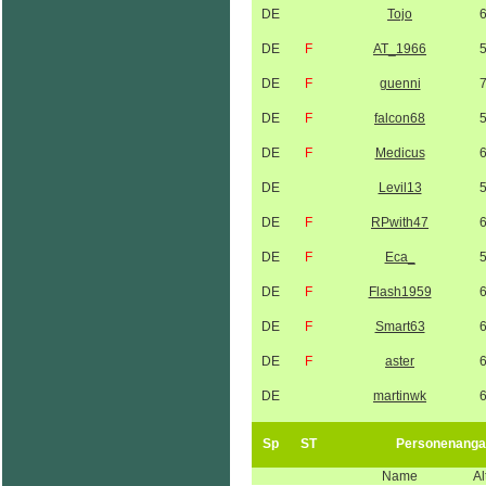
DE
Tojo
DE
F
AT_1966
DE
F
guenni
DE
F
falcon68
DE
F
Medicus
DE
Levil13
DE
F
RPwith47
DE
F
Eca_
DE
F
Flash1959
DE
F
Smart63
DE
F
aster
DE
martinwk
Sp
ST
Personenanga
Name
Al