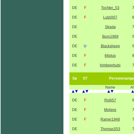
DE
F
Tochter_53
DE
F
Lutzi007
DE
Strada
DE
Buro1969
DE
U
Blacksheep
DE
F
66plus
DE
F
himbeerbubi
Sp
ST
Personenanga
Name
Al
DE
F
Rolli57
DE
F
Moliere
DE
F
Rainer1948
DE
ThomasS53