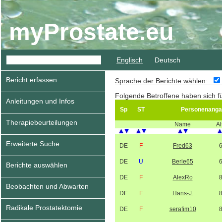
myProstate.eu
Englisch
Deutsch
Bericht erfassen
Sprache der Berichte wählen:
Folgende Betroffene haben sich f
Anleitungen und Infos
Sp
ST
Personenanga
Therapiebeurteilungen
Name
Al
Erweiterte Suche
DE
F
Fred63
DE
U
Berle65
Berichte auswählen
DE
F
AlexRo
Beobachten und Abwarten
DE
F
Hans-J.
Radikale Prostatektomie
DE
F
serafim10