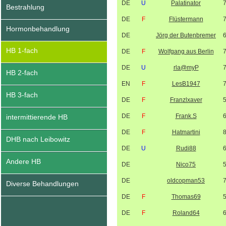
DE
U
Palatinator
Bestrahlung
DE
F
Flüstermann
Hormonbehandlung
DE
Jörg der Butenbremer
HB 1-fach
DE
F
Wolfgang aus Berlin
DE
U
rla@myP
HB 2-fach
EN
F
LesB1947
HB 3-fach
DE
F
Franzlxaver
DE
F
Frank.S
intermittierende HB
DE
F
Hatmartini
DHB nach Leibowitz
DE
U
Rudi88
Andere HB
DE
Nico75
DE
oldcopman53
Diverse Behandlungen
DE
F
Thomas69
DE
F
Roland64