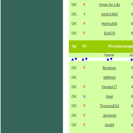
DE
F
Hope for Life
DE
†
Andy1960
DE
F
Helmut58
DE
F
Emil76
Sp
ST
Personenanga
Name
Al
DE
F
Brownie
DE
Wilfried
DE
F
Pentax77
DE
U
Axel
DE
F
ThomasE62
DE
F
JürgenK
DE
F
Andi9