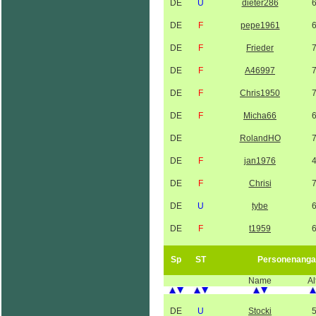
DE
U
dieter286
DE
F
pepe1961
DE
F
Frieder
DE
F
A46997
DE
F
Chris1950
DE
F
Micha66
DE
RolandHO
DE
F
jan1976
DE
F
Chrisi
DE
U
tybe
DE
F
t1959
Sp
ST
Personenanga
Name
Al
DE
U
Stocki