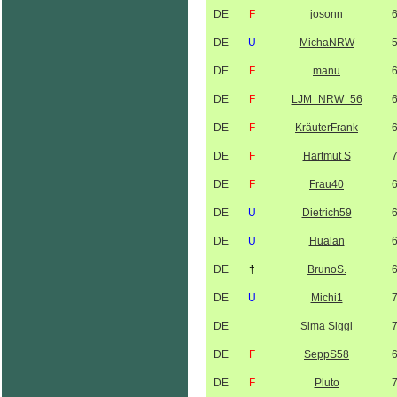
DE
F
josonn
DE
U
MichaNRW
DE
F
manu
DE
F
LJM_NRW_56
DE
F
KräuterFrank
DE
F
Hartmut S
DE
F
Frau40
DE
U
Dietrich59
DE
U
Hualan
DE
†
BrunoS.
DE
U
Michi1
DE
Sima Siggi
DE
F
SeppS58
DE
F
Pluto