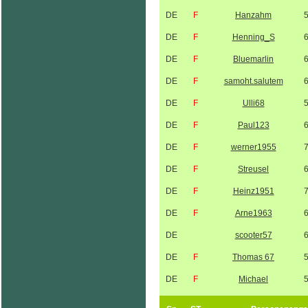
DE
F
Hanzahm
DE
F
Henning_S
DE
F
Bluemarlin
DE
F
samoht.salutem
DE
F
Ulli68
DE
F
Paul123
DE
F
werner1955
DE
F
Streusel
DE
F
Heinz1951
DE
F
Arne1963
DE
scooter57
DE
F
Thomas 67
DE
F
Michael