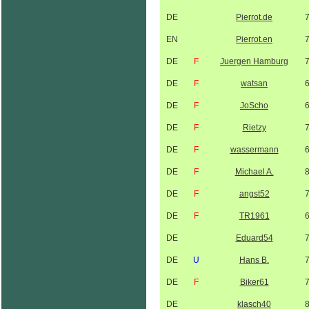
DE
Pierrot.de
EN
Pierrot.en
DE
F
Juergen Hamburg
DE
F
watsan
DE
F
JoScho
DE
F
Rietzy
DE
F
wassermann
DE
F
Michael A.
DE
F
angst52
DE
F
TR1961
DE
Eduard54
DE
U
Hans B.
DE
F
Biker61
DE
klasch40