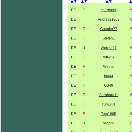
DE
F
spitzmuck
DE
Andreas1962
DE
F
Guenter77
DE
F
Stefan1
DE
U
Werner61
DE
F
rolfw64
DE
F
Winnie
DE
F
Ibo44
DE
F
GS49
DE
F
Bernhard11
DE
F
cumulus
DE
F
Tom1965
DE
U
oschco