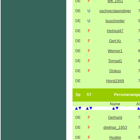
DE
F
WK 1951
DE
U
sachverstaendiger
DE
U
buschreiter
DE
F
Helmut47
DE
F
Gert Kr.
DE
F
Werner1
DE
F
Tornad1
DE
F
Diskus
DE
Horst1949
Sp
ST
Personenanga
Name
Al
DE
F
Gerhard
DE
F
dietmar_1953
DE
F
Huskie