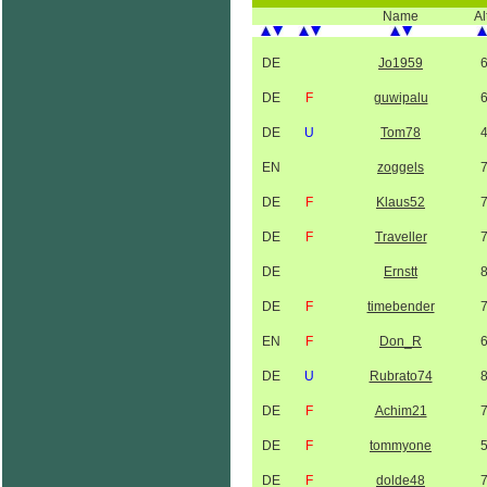
Name
Al
DE
Jo1959
DE
F
guwipalu
DE
U
Tom78
EN
zoggels
DE
F
Klaus52
DE
F
Traveller
DE
Ernstt
DE
F
timebender
EN
F
Don_R
DE
U
Rubrato74
DE
F
Achim21
DE
F
tommyone
DE
F
dolde48