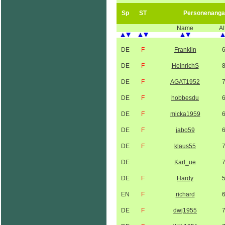
Sp
ST
Personenanga
Name
Al
DE
F
Franklin
DE
F
HeinrichS
DE
F
AGAT1952
DE
F
hobbesdu
DE
F
micka1959
DE
F
jabo59
DE
F
klaus55
DE
Karl_ue
DE
F
Hardy
EN
F
richard
DE
F
dwj1955