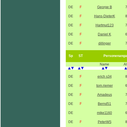
DE
F
George B
DE
F
Hans-DieterK
DE
F
Hartmut123
DE
F
Daniel K
DE
F
dillinger
Sp
ST
Personenanga
Name
Al
DE
F
erich s34
DE
F
tom.riemer
DE
F
Amadeus
DE
F
Bernd51
DE
mike1160
DE
F
PeterWS