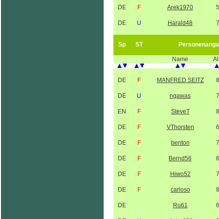
DE
F
Arek1970
DE
U
Harald48
Sp
ST
Personenanga
Name
Al
DE
F
MANFRED SEITZ
DE
U
ngawas
EN
F
SteveT
DE
F
VThorsten
DE
F
benton
DE
F
Bernd56
DE
F
Hiwo52
DE
F
carloso
DE
Ru61