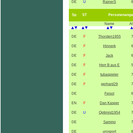
DE
U
RainerS
Sp
ST
Personenanga
Name
Al
DE
F
Thorsten1955
DE
F
Hinnerk
DE
F
Jack
DE
F
Herr B aus E
DE
F
tubaspieler
DE
F
gerhard29
DE
Feisol
EN
F
Dan Kasper
DE
U
Optimist1954
DE
Sammo
DE
urosport