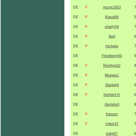
DE
F
nicog1953
DE
F
Klaus66
DE
F
charly54
DE
F
Bert
DE
F
michele
DE
Friedberg50
DE
F
Reinhold2
DE
F
Moewe1
DE
F
Starlight
DE
F
Norbert H.
DE
daniela3
DE
F
franzec
DE
F
cyber47
DE
psky07