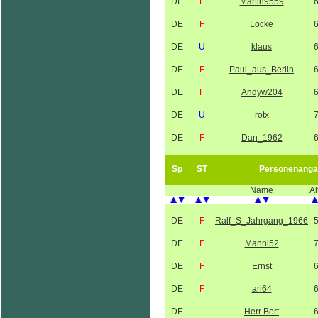
DE
F
Martin9559
DE
F
Locke
DE
U
klaus
DE
F
Paul_aus_Berlin
DE
F
Andyw204
DE
U
rotx
DE
F
Dan_1962
Sp
ST
Personenanga
Name
Al
DE
F
Ralf_S_Jahrgang_1966
DE
F
Manni52
DE
F
Ernst
DE
F
ari64
DE
Herr Bert