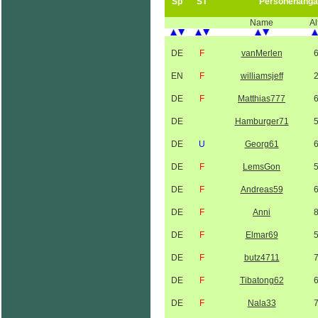
Sp
ST
Personenanga
Name
Al
DE
F
vanMerlen
EN
F
williamsjeff
DE
F
Matthias777
DE
Hamburger71
DE
U
Georg61
DE
F
LemsGon
DE
F
Andreas59
DE
F
Anni
DE
F
Elmar69
DE
F
butz4711
DE
F
Tibatong62
DE
F
Nala33