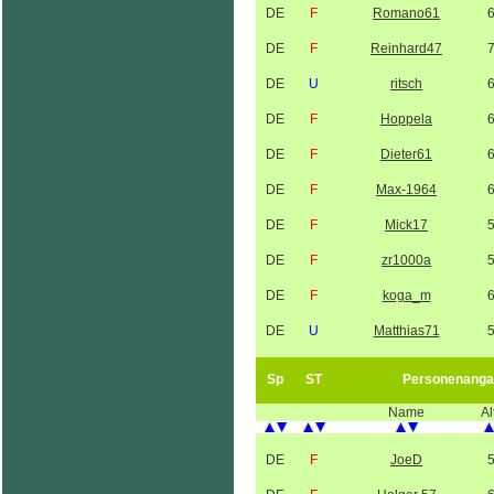
DE
F
Romano61
DE
F
Reinhard47
DE
U
ritsch
DE
F
Hoppela
DE
F
Dieter61
DE
F
Max-1964
DE
F
Mick17
DE
F
zr1000a
DE
F
koga_m
DE
U
Matthias71
Sp
ST
Personenanga
Name
Al
DE
F
JoeD