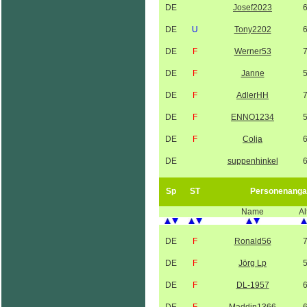
DE
Josef2023
DE
U
Tony2202
DE
F
Werner53
DE
F
Janne
DE
F
AdlerHH
DE
F
ENNO1234
DE
F
Colja
DE
suppenhinkel
Sp
ST
Personenanga
Name
Al
DE
F
Ronald56
DE
F
Jörg Lp
DE
F
DL-1957