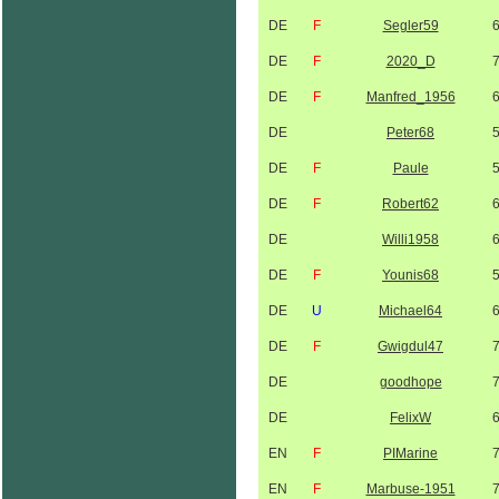
DE
F
Segler59
DE
F
2020_D
DE
F
Manfred_1956
DE
Peter68
DE
F
Paule
DE
F
Robert62
DE
Willi1958
DE
F
Younis68
DE
U
Michael64
DE
F
Gwigdul47
DE
goodhope
DE
FelixW
EN
F
PIMarine
EN
F
Marbuse-1951