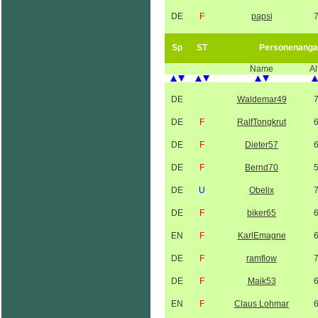
DE
F
papsi
Sp
ST
Personenanga
Name
Al
DE
Waldemar49
DE
F
RalfTongkrut
DE
F
Dieter57
DE
F
Bernd70
DE
U
Obelix
DE
F
biker65
EN
F
KarlEmagne
DE
F
ramflow
DE
F
Maik53
EN
F
Claus Lohmar