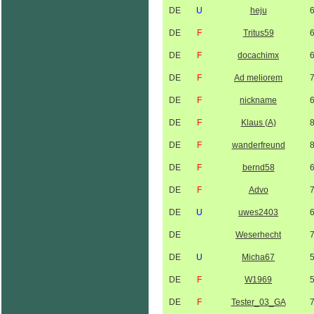
DE
U
heju
DE
F
Tritus59
DE
F
docachimx
DE
F
Ad meliorem
DE
F
nickname
DE
F
Klaus (A)
DE
F
wanderfreund
DE
F
bernd58
DE
F
Advo
DE
U
uwes2403
DE
Weserhecht
DE
U
Micha67
DE
F
W1969
DE
F
Tester_03_GA