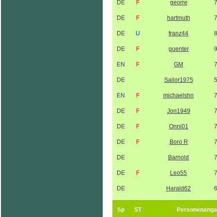
DE
F
georre
DE
F
hartmuth
DE
U
franz44
DE
F
guenter
EN
F
GM
DE
Sailor1975
EN
F
michaelshn
DE
F
Jon1949
DE
F
Onni01
DE
F
Boro R
DE
Barnold
DE
F
Leo55
DE
Harald62
Sp
ST
Personenanga