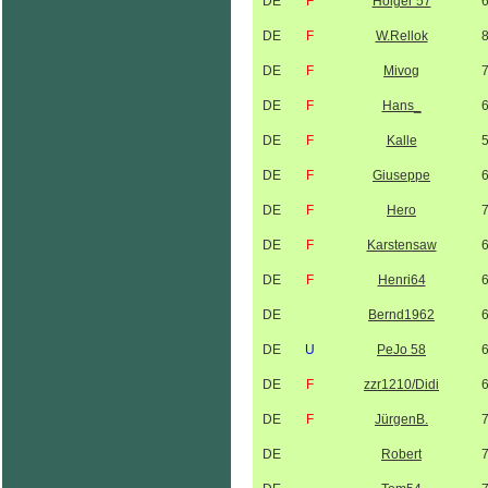
DE
F
Holger 57
DE
F
W.Rellok
DE
F
Mivog
DE
F
Hans_
DE
F
Kalle
DE
F
Giuseppe
DE
F
Hero
DE
F
Karstensaw
DE
F
Henri64
DE
Bernd1962
DE
U
PeJo 58
DE
F
zzr1210/Didi
DE
F
JürgenB.
DE
Robert