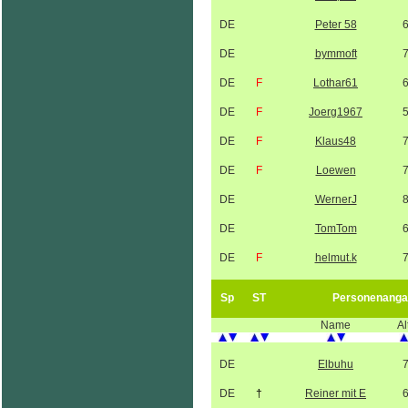
DE
Peter 58
DE
bymmoft
DE
F
Lothar61
DE
F
Joerg1967
DE
F
Klaus48
DE
F
Loewen
DE
WernerJ
DE
TomTom
DE
F
helmut.k
Sp
ST
Personenanga
Name
Al
DE
Elbuhu
DE
†
Reiner mit E