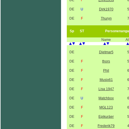
DE
F
Ehre1959
DE
U
Dirk1970
DE
F
Thuryn
Sp
ST
Personenanga
Name
Al
DE
Dietmar5
DE
F
thors
DE
F
Phil
DE
F
Musix61
DE
F
Lisa 1947
DE
U
Matchbox
DE
F
MGL123
DE
F
Epikuräer
DE
F
Frederik79