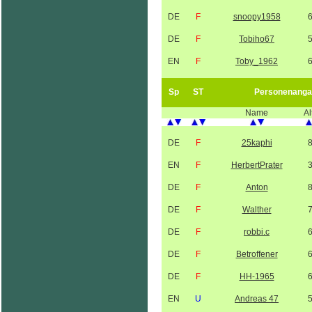
DE
F
snoopy1958
DE
F
Tobiho67
EN
F
Toby_1962
Sp
ST
Personenanga
Name
Al
DE
F
25kaphi
EN
F
HerbertPrater
DE
F
Anton
DE
F
Walther
DE
F
robbi.c
DE
F
Betroffener
DE
F
HH-1965
EN
U
Andreas 47