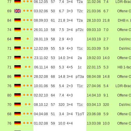
77
06.12.05
57
7.4
3+4
T2a
11.02.06
7.4
LDR-Bra
69
03.02.06
50
6.7
3+3
T2c
21.03.06
6.7
Offene 
84
08.09.03
61
21.8
3+4
T2a
28.10.03
21.8
DHB n. 
74
26.01.10
58
7.5
3+4
pT2c
09.03.10
7.0
Offene 
64
28.01.19
58
2.9
4+3
14.03.19
2.7
DaVinc
71
12.02.09
55
5.9
4+3
T1c
31.03.09
5.9
DaVinc
77
23.11.02
53
14.0
3+4
2a
19.02.03
14.0
Offene 
71
06.11.14
60
5.3
4+5
1c
22.01.15
5.3
HB 1-fa
86
28.02.08
68
14.8
3+4
pT3a
08.04.08
14.8
Offene 
76
10.01.06
56
5.4
2+3
T1c
27.04.06
5.4
LDR-Bra
80
02.02.10
64
7.4
4+3
14.04.10
9.1
Offene 
70
08.10.12
57
320
3+4
T1c
03.04.13
320
DaVinc
68
04.04.08
51
3.4
3+4
T1c/T
23.06.08
5.9
Offene 
76
01.02.08
59
10.0
4+4
13.03.08
10.0
Offene 