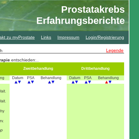
Prostatakrebs
Erfahrungsberichte
akt zu myProstate
Links
Impressum
Login/Registrierung
Legende
sch
rapie
entschieden:
..
Zweitbehandlung
Drittbehandlung
ung
Datum
PSA
Behandlung
Datum
PSA
Behandlung
ait.
ait.
chy
rv.
OP