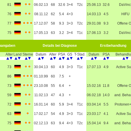
81
06.02.13
68
32.6
3+4
T2c
25.06.13
32.6
DaVinc
76
08.11.12
62
5.4
4+3
14.03.13
4.5
HIFU
77
17.12.07
58
9.3
3+3
T2c
29.01.08
9.3
Offene 
75
17.05.13
63
3.2
3+4
T1c
17.06.13
3.2
DaVinc
nangaben
Details bei Diagnose
Erstbehandlung
Alter
Land
Sterne
Datum
Alter
PSA
GS
T-Stad.
Datum
PSA
Behandl
73
30.04.13
60
4.9
3+3
T1c
17.07.13
4.9
Active Su
86
01.10.99
60
7.5
+
73
23.10.08
55
6.4
+
15.02.16
11.8
Offene 
59
11.02.13
47
4.3
+
06.02.18
14.0
and. Beha
72
16.01.14
60
5.9
3+4
T1c
03.04.14
5.5
Protonen
63
17.02.17
54
4.9
3+3
T1c
23.03.17
4.1
Active Su
75
02.12.13
63
9.4
4+3
T2c
15.04.14
9.4
and. Beha