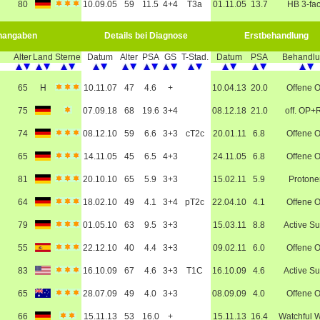
80
10.09.05
59
11.5
4+4
T3a
01.11.05
13.7
HB 3-fa
nangaben
Details bei Diagnose
Erstbehandlung
Alter
Land
Sterne
Datum
Alter
PSA
GS
T-Stad.
Datum
PSA
Behandl
65
H
10.11.07
47
4.6
+
10.04.13
20.0
Offene 
75
07.09.18
68
19.6
3+4
08.12.18
21.0
off. OP+
74
08.12.10
59
6.6
3+3
cT2c
20.01.11
6.8
Offene 
65
14.11.05
45
6.5
4+3
24.11.05
6.8
Offene 
81
20.10.10
65
5.9
3+3
15.02.11
5.9
Protone
64
18.02.10
49
4.1
3+4
pT2c
22.04.10
4.1
Offene 
79
01.05.10
63
9.5
3+3
15.03.11
8.8
Active Su
55
22.12.10
40
4.4
3+3
09.02.11
6.0
Offene 
83
16.10.09
67
4.6
3+3
T1C
16.10.09
4.6
Active Su
65
28.07.09
49
4.0
3+3
08.09.09
4.0
Offene 
66
15.11.13
53
16.0
+
15.11.13
16.4
Watchful W