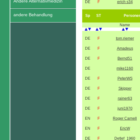
Andere Alternativmedizin
DE
F
erich s34
andere Behandlung
Sp
ST
Persone
Name
DE
F
tom.riemer
DE
F
Amadeus
DE
F
Bernd51
DE
mike1160
DE
F
PeterWS
DE
F
Skipper
DE
F
rainer63
DE
F
juni1970
EN
F
Roger Carnell
EN
F
EricW
DE
F
Detlef_1960