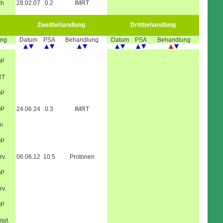
ch
28.02.07
0.2
IMRT
Zweitbehandlung
Drittbehandlung
ung
Datum
PSA
Behandlung
Datum
PSA
Behandlung
OP
RT
OP
OP
24.06.24
0.3
IMRT
n
OP
rv.
06.06.12
10.5
Protonen
OP
rv.
OP
ait.