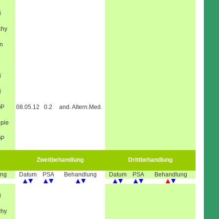
i
chy
n
i
i
OP
08.05.12
0.2
and. Altern.Med.
pie
OP
Zweitbehandlung
Drittbehandlung
ung
Datum
PSA
Behandlung
Datum
PSA
Behandlung
i
chy