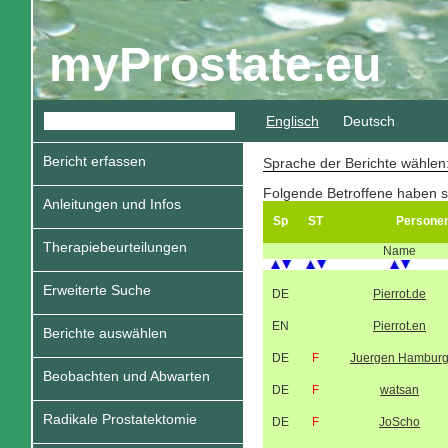
myProstate.eu
Englisch
Deutsch
Bericht erfassen
Sprache der Berichte wähle
Folgende Betroffene haben s
Anleitungen und Infos
Sp
ST
Persone
Therapiebeurteilungen
Name
Erweiterte Suche
DE
Pierrot.de
EN
Pierrot.en
Berichte auswählen
DE
F
Juergen Hambur
Beobachten und Abwarten
DE
F
watsan
Radikale Prostatektomie
DE
F
JoScho