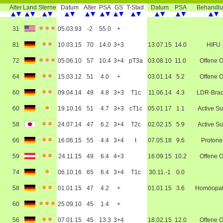
Alter
Land
Sterne
Datum
Alter
PSA
GS
T-Stad.
Datum
PSA
Behandl
31
05.03.93
-2
55.0
+
81
10.03.15
70
14.0
3+3
13.07.15
14.0
HIFU
72
05.06.10
57
10.4
3+4
pT3a
03.08.10
11.0
Offene 
64
15.03.12
51
4.0
+
03.01.14
5.2
Offene 
60
09.04.14
49
4.8
3+3
T1c
11.06.14
4.3
LDR-Bra
60
19.10.16
51
4.7
3+3
cT1c
05.01.17
1.1
Active Su
58
24.07.14
47
6.2
3+4
T2c
02.02.15
5.9
Active Su
66
16.06.15
55
4.4
3+4
t
07.05.18
9.6
Protone
59
24.11.15
49
6.4
4+3
16.09.15
10.2
Offene 
74
06.10.16
65
6.4
3+4
T1c
30.11.-1
0.0
58
01.01.15
47
4.2
+
01.01.15
3.6
Homöopat
60
25.09.10
45
1.4
+
56
07.01.15
45
13.3
3+4
18.02.15
12.0
Offene 