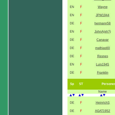
EN
F
Wayne
EN
F
JPW1944
DE
F
hermann58
EN
F
JohnA(eh?)
DE
F
Canavar
DE
F
mathias60
DE
F
Resnes
EN
F
Luis1945
DE
F
Franklin
Sp
ST
Persone
Name
DE
F
HeinrichS
DE
F
AGAT1952