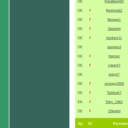
DE
Friedberg50
DE
F
Reinhold2
DE
F
Moewe1
DE
F
Starlight
DE
F
Norbert H.
DE
daniela3
DE
F
franzec
DE
F
cyber47
DE
psky07
DE
F
snoopy1958
DE
F
Tobiho67
EN
F
Toby_1962
DE
F
25kaphi
Sp
ST
Persone