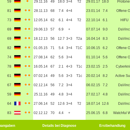
59
29.11.16
49
18.0
3+4
T2
29.01.17
18.0
Protone
81
28.11.13
68
7.4
4+4
23.01.14
7.4
Offene 
73
12.05.14
62
6.1
4+4
T2
22.10.14
6.1
HIFU
69
29.06.13
57
6.9
+
07.07.14
9.0
DaVinc
69
18.12.13
56
12.7
3+3
T2a
16.04.14
8.3
DaVinc
82
01.05.15
71
5.4
3+4
T1C
10.06.15
6.2
Offene 
74
27.08.14
62
5.6
3+4
01.10.14
5.6
Offene 
78
16.05.14
67
2.1
4+3
T1c
23.02.15
2.5
Cyberkni
61
07.02.14
49
5.6
3+3
T1c
20.02.14
8.2
Active Su
67
02.12.14
56
7.2
3+4
06.02.15
7.2
DaVinc
59
25.11.16
49
4.8
3+4
27.02.17
4.8
DaVinc
64
27.06.14
52
12.6
3+4
T2
18.07.14
12.6
DaVinc
83
02.12.12
70
4.4
+
25.06.15
6.8
Watchful W
nangaben
Details bei Diagnose
Erstbehandlung