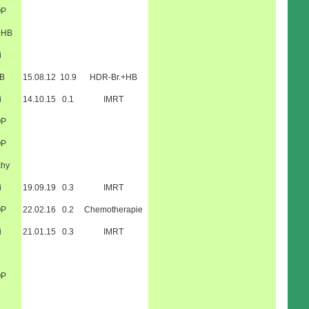
OP
+HB
i
B
15.08.12
10.9
HDR-Br.+HB
i
14.10.15
0.1
IMRT
OP
OP
chy
i
19.09.19
0.3
IMRT
OP
22.02.16
0.2
Chemotherapie
i
21.01.15
0.3
IMRT
OP