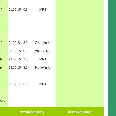
n
OP
11.05.15
0.3
IMRT
i
i
OP
11.05.22
3.0
Cyberknife
OP
02.01.15
0.1
Andere RT
fe
23.02.15
2.5
IMRT
rv.
28.07.15
8.2
NanoKnife
i
i
26.07.17
0.3
IMRT
i
ait.
Zweitbehandlung
Drittbehandlung