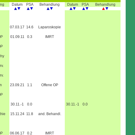
ung
Datum
PSA
Behandlung
Datum
PSA
Behandlung
07.03.17
14.6
Laparoskopie
OP
01.09.11
0.3
IMRT
OP
chy
rv.
rv.
n
23.09.21
1.1
Offene OP
OP
30.11.-1
0.0
30.11.-1
0.0
hie
15.11.24
11.8
and. Behandl.
OP
06.06.17
0.2
IMRT