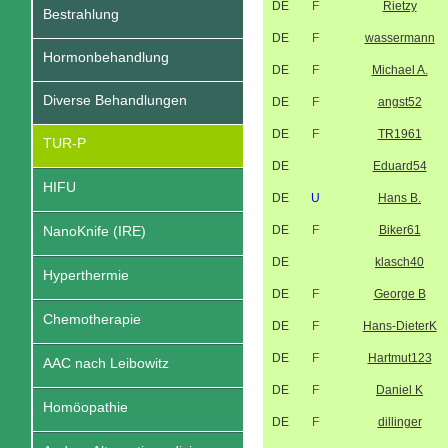
DE
F
Rietzy
Bestrahlung
DE
F
wassermann
Hormonbehandlung
DE
F
Michael A.
Diverse Behandlungen
DE
F
angst52
DE
F
TR1961
TUR-P
DE
Eduard54
HIFU
DE
U
Hans B.
NanoKnife (IRE)
DE
F
Biker61
DE
klasch40
Hyperthermie
DE
F
George B
Chemotherapie
DE
F
Hans-DieterK
DE
F
Hartmut123
AAC nach Leibowitz
DE
F
Daniel K
Homöopathie
DE
F
dillinger