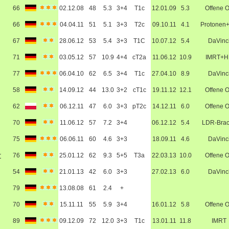
66
02.12.08
48
5.3
3+4
T1c
12.01.09
5.3
Offene 
66
04.04.11
51
5.1
3+3
T2c
09.10.11
4.1
Protonen
67
28.06.12
53
5.4
3+3
T1C
10.07.12
5.4
DaVinc
71
03.05.12
57
10.9
4+4
cT2a
11.06.12
10.9
IMRT+H
77
06.04.10
62
6.5
3+4
T1c
27.04.10
8.9
DaVinc
58
14.09.12
44
13.0
3+2
cT1c
19.11.12
12.1
Offene 
62
06.12.11
47
6.0
3+3
pT2c
14.12.11
6.0
Offene 
70
11.06.12
57
7.2
3+4
06.12.12
5.4
LDR-Bra
75
06.06.11
60
4.6
3+3
18.09.11
4.6
DaVinc
r
76
25.01.12
62
9.3
5+5
T3a
22.03.13
10.0
Offene 
54
21.01.13
42
6.0
3+3
27.02.13
6.0
DaVinc
79
13.08.08
61
2.4
+
70
15.11.11
55
5.9
3+4
16.01.12
5.8
Offene 
89
09.12.09
72
12.0
3+3
T1c
13.01.11
11.8
IMRT