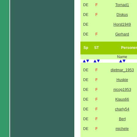
DE
F
Tornad1
DE
F
Diskus
DE
Horst1949
DE
F
Gerhard
Sp
ST
Persone
Name
DE
F
dietmar_1953
DE
F
Huskie
DE
F
nicog1953
DE
F
Klaus66
DE
F
charly54
DE
F
Bert
DE
F
michele