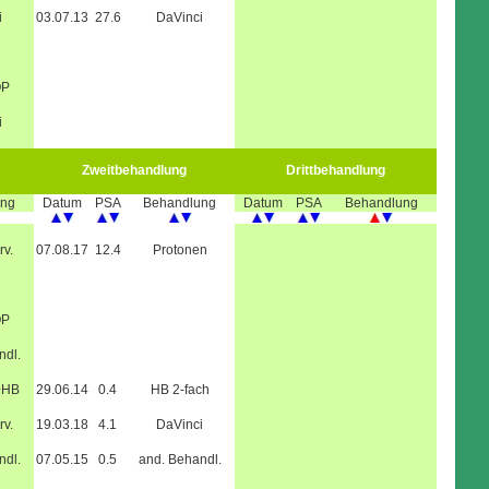
i
03.07.13
27.6
DaVinci
OP
i
Zweitbehandlung
Drittbehandlung
ung
Datum
PSA
Behandlung
Datum
PSA
Behandlung
rv.
07.08.17
12.4
Protonen
OP
ndl.
+HB
29.06.14
0.4
HB 2-fach
rv.
19.03.18
4.1
DaVinci
ndl.
07.05.15
0.5
and. Behandl.