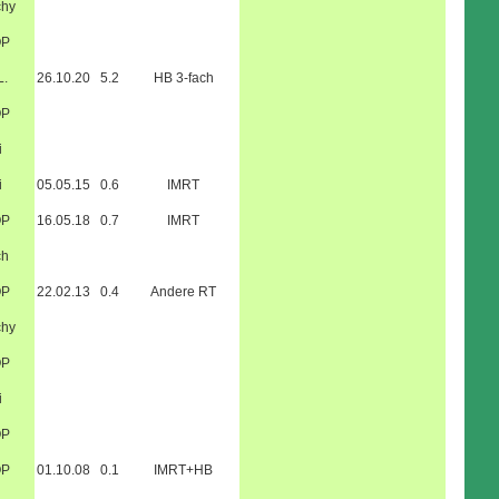
chy
OP
L.
26.10.20
5.2
HB 3-fach
OP
i
i
05.05.15
0.6
IMRT
OP
16.05.18
0.7
IMRT
ch
OP
22.02.13
0.4
Andere RT
chy
OP
i
OP
OP
01.10.08
0.1
IMRT+HB