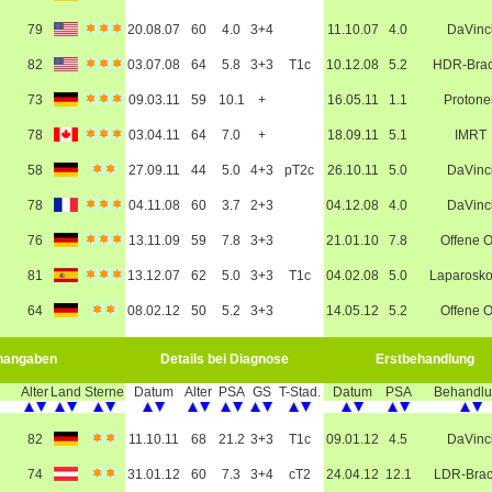
79
20.08.07
60
4.0
3+4
11.10.07
4.0
DaVinc
82
03.07.08
64
5.8
3+3
T1c
10.12.08
5.2
HDR-Bra
73
09.03.11
59
10.1
+
16.05.11
1.1
Protone
78
03.04.11
64
7.0
+
18.09.11
5.1
IMRT
58
27.09.11
44
5.0
4+3
pT2c
26.10.11
5.0
DaVinc
78
04.11.08
60
3.7
2+3
04.12.08
4.0
DaVinc
76
13.11.09
59
7.8
3+3
21.01.10
7.8
Offene 
81
13.12.07
62
5.0
3+3
T1c
04.02.08
5.0
Laparosko
64
08.02.12
50
5.2
3+3
14.05.12
5.2
Offene 
nangaben
Details bei Diagnose
Erstbehandlung
Alter
Land
Sterne
Datum
Alter
PSA
GS
T-Stad.
Datum
PSA
Behandl
82
11.10.11
68
21.2
3+3
T1c
09.01.12
4.5
DaVinc
74
31.01.12
60
7.3
3+4
cT2
24.04.12
12.1
LDR-Bra