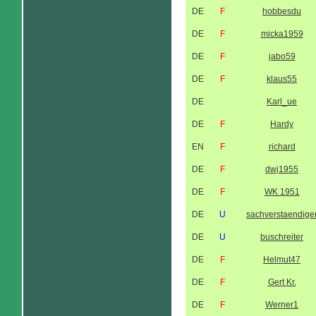
DE
F
hobbesdu
DE
F
micka1959
DE
F
jabo59
DE
F
klaus55
DE
Karl_ue
DE
F
Hardy
EN
F
richard
DE
F
dwj1955
DE
F
WK 1951
DE
U
sachverstaendige
DE
U
buschreiter
DE
F
Helmut47
DE
F
Gert Kr.
DE
F
Werner1