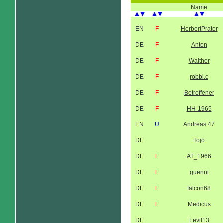
Name
EN
F
HerbertPrater
DE
F
Anton
DE
F
Walther
DE
F
robbi.c
DE
F
Betroffener
DE
F
HH-1965
EN
U
Andreas 47
DE
Tojo
DE
F
AT_1966
DE
F
guenni
DE
F
falcon68
DE
F
Medicus
DE
Levil13