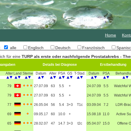
Home
Kont
n:
alle
Englisch
Deutsch
Französisch
Spani
ich für eine
TURP als erste oder nachfolgende Prostatakrebs - The
nangaben
Details bei Diagnose
Erstbehandlung
Alter
Land
Sterne
Datum
Alter
PSA
GS
T-Stad.
Datum
PSA
Behandl
79
27.07.09
63
5.5
+
24.07.09
5.5
Watchful W
79
27.07.09
63
5.5
+
24.07.09
5.5
Watchful W
g
77
26.05.04
56
5.4
3+3
T1c
03.09.04
7.2
LDR-Bra
69
09.05.17
60
10.0
+
15.08.18
11.0
Active Su
65
28.02.07
47
14.7
3+3
t2c
05.04.07
15.0
Offene 