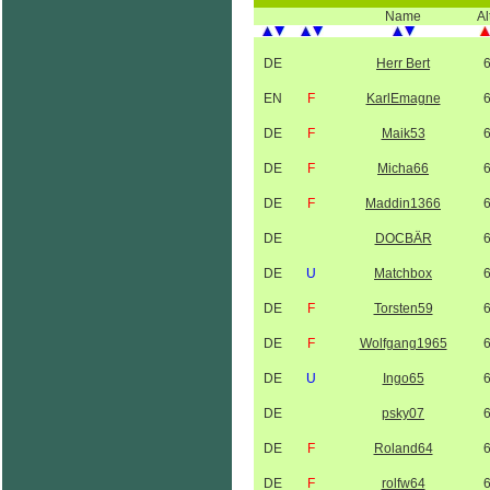
Name
Al
DE
Herr Bert
EN
F
KarlEmagne
DE
F
Maik53
DE
F
Micha66
DE
F
Maddin1366
DE
DOCBÄR
DE
U
Matchbox
DE
F
Torsten59
DE
F
Wolfgang1965
DE
U
Ingo65
DE
psky07
DE
F
Roland64
DE
F
rolfw64