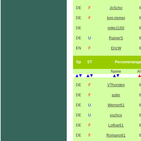
DE
F
JoScho
DE
F
tom.riemer
DE
mike1160
DE
U
RainerS
EN
F
EricW
Sp
ST
Personenanga
Name
Al
DE
F
VThorsten
DE
F
aster
DE
U
Werner61
DE
U
oschco
DE
F
Lothar61
DE
F
Romano61