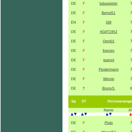
DE
F
tubaspieler
DE
F
Bernd51
EN
F
GM
DE
F
AGAT1952
DE
F
Onni01
DE
F
franzec
DE
F
guenni
DE
F
Flüstermann
DE
F
Winnie
DE
†
BrunoS.
Sp
ST
Personenanga
Name
Al
DE
F
Pluto