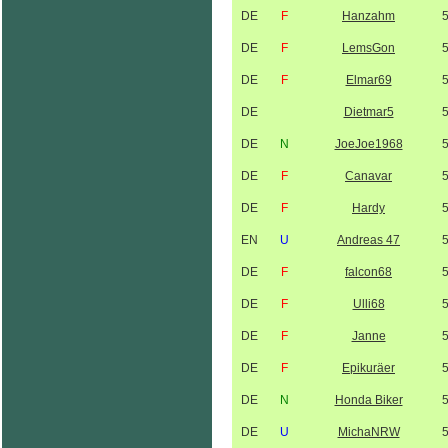
DE
F
Hanzahm
DE
F
LemsGon
DE
F
Elmar69
DE
Dietmar5
DE
N
JoeJoe1968
DE
F
Canavar
DE
F
Hardy
EN
U
Andreas 47
DE
F
falcon68
DE
F
Ulli68
DE
F
Janne
DE
F
Epikuräer
DE
N
Honda Biker
DE
U
MichaNRW