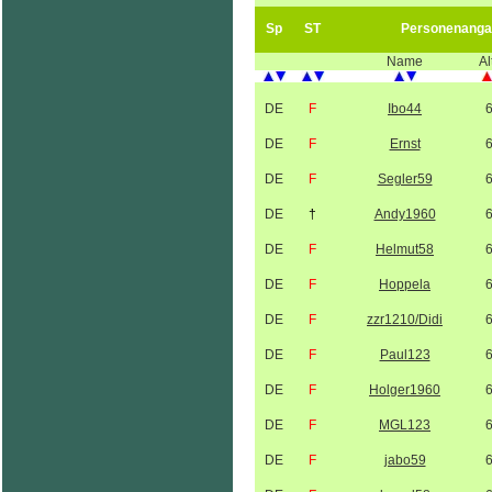
Sp
ST
Personenanga
Name
Al
DE
F
Ibo44
DE
F
Ernst
DE
F
Segler59
DE
†
Andy1960
DE
F
Helmut58
DE
F
Hoppela
DE
F
zzr1210/Didi
DE
F
Paul123
DE
F
Holger1960
DE
F
MGL123
DE
F
jabo59