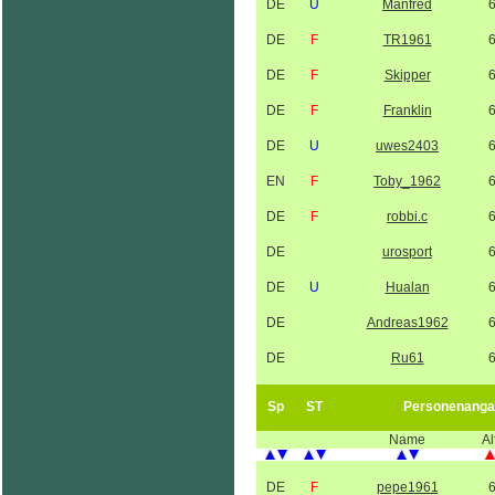
DE
U
Manfred
DE
F
TR1961
DE
F
Skipper
DE
F
Franklin
DE
U
uwes2403
EN
F
Toby_1962
DE
F
robbi.c
DE
urosport
DE
U
Hualan
DE
Andreas1962
DE
Ru61
Sp
ST
Personenanga
Name
Al
DE
F
pepe1961