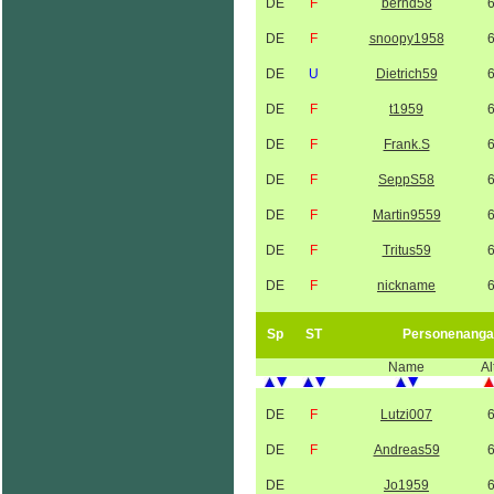
DE
F
bernd58
DE
F
snoopy1958
DE
U
Dietrich59
DE
F
t1959
DE
F
Frank.S
DE
F
SeppS58
DE
F
Martin9559
DE
F
Tritus59
DE
F
nickname
Sp
ST
Personenanga
Name
Al
DE
F
Lutzi007
DE
F
Andreas59
DE
Jo1959