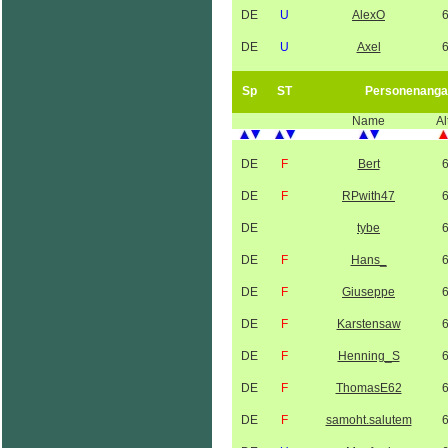
DE
U
AlexO
DE
U
Axel
Sp
ST
Personenanga
Name
Al
DE
F
Bert
DE
F
RPwith47
DE
tybe
DE
F
Hans_
DE
F
Giuseppe
DE
F
Karstensaw
DE
F
Henning_S
DE
F
ThomasE62
DE
F
samoht.salutem