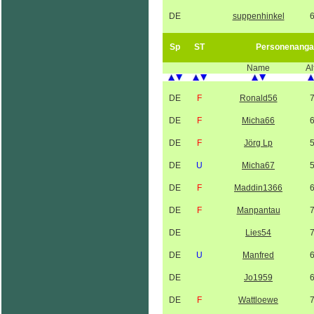
DE
suppenhinkel
Sp
ST
Personenanga
Name
Al
DE
F
Ronald56
DE
F
Micha66
DE
F
Jörg Lp
DE
U
Micha67
DE
F
Maddin1366
DE
F
Manpantau
DE
Lies54
DE
U
Manfred
DE
Jo1959
DE
F
Wattloewe