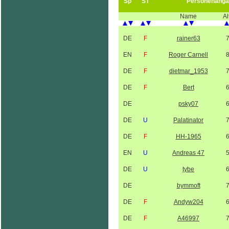
Sp
ST
Personenanga
Name
Al
DE
F
rainer63
EN
F
Roger Carnell
DE
F
dietmar_1953
DE
F
Bert
DE
psky07
DE
U
Palatinator
DE
F
HH-1965
EN
U
Andreas 47
DE
U
tybe
DE
bymmoft
DE
F
Andyw204
DE
F
A46997