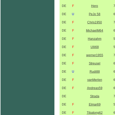
DE
F
Hero
DE
U
PeJo 58
DE
F
Chris1950
DE
F
MichaelM64
DE
F
Hanzahm
DE
F
Ulli68
DE
F
werner1955
DE
F
Streusel
DE
U
Rudi88
DE
F
vanMerlen
DE
F
Andreas59
DE
Strada
DE
F
Elmar69
DE
F
Tibatong62