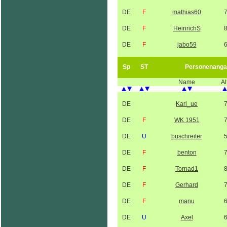
DE
F
mathias60
DE
F
HeinrichS
DE
F
jabo59
Sp
ST
Personenanga
Name
Al
DE
Karl_ue
DE
F
WK 1951
DE
U
buschreiter
DE
F
benton
DE
F
Tornad1
DE
F
Gerhard
DE
F
manu
DE
U
Axel