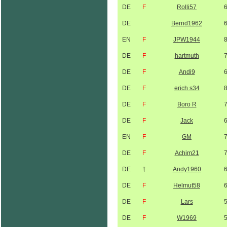
DE
F
Rolli57
DE
Bernd1962
EN
F
JPW1944
DE
F
hartmuth
DE
F
Andi9
DE
F
erich s34
DE
F
Boro R
DE
F
Jack
EN
F
GM
DE
F
Achim21
DE
†
Andy1960
DE
F
Helmut58
DE
F
Lars
DE
F
W1969