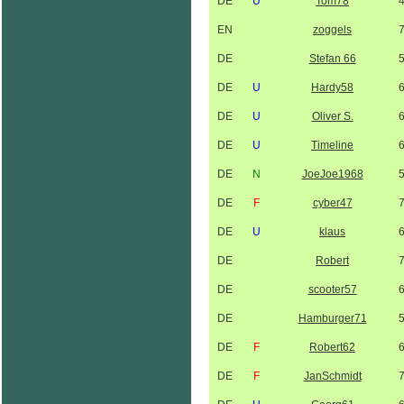
DE
U
Tom78
EN
zoggels
DE
Stefan 66
DE
U
Hardy58
DE
U
Oliver S.
DE
U
Timeline
DE
N
JoeJoe1968
DE
F
cyber47
DE
U
klaus
DE
Robert
DE
scooter57
DE
Hamburger71
DE
F
Robert62
DE
F
JanSchmidt