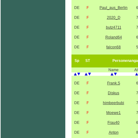
DE
F
Paul_aus_Berlin
DE
F
2020_D
DE
F
butz4711
DE
F
Roland64
DE
F
falcon68
Sp
ST
Personenanga
Name
Al
DE
F
Frank.S
DE
F
Diskus
DE
F
himbeerbubi
DE
F
Moewe1
DE
F
Frau40
DE
F
Anton