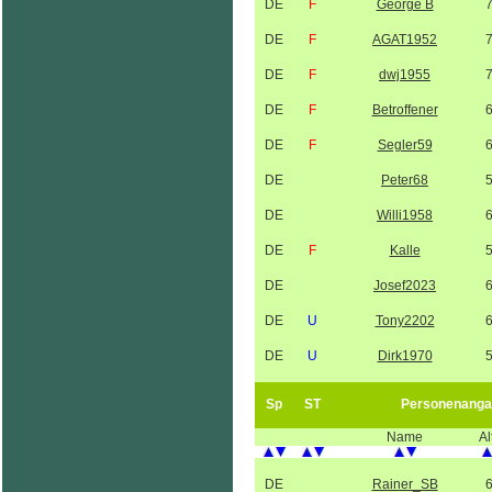
DE
F
George B
DE
F
AGAT1952
DE
F
dwj1955
DE
F
Betroffener
DE
F
Segler59
DE
Peter68
DE
Willi1958
DE
F
Kalle
DE
Josef2023
DE
U
Tony2202
DE
U
Dirk1970
Sp
ST
Personenanga
Name
Al
DE
Rainer_SB