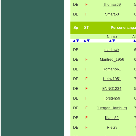
DE
F
Thomas69
DE
F
Smart63
Sp
ST
Personenanga
Name
Al
DE
martinwk
DE
F
Manfred_1956
DE
F
Romano61
DE
F
Heinz1951
DE
F
ENNO1234
DE
F
Torsten59
DE
F
Juergen Hamburg
DE
F
Klaus52
DE
F
Rietzy