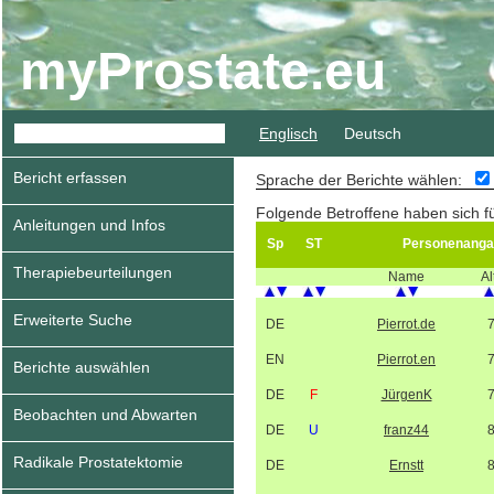
myProstate.eu
Englisch
Deutsch
Bericht erfassen
Sprache der Berichte wählen:
Folgende Betroffene haben sich f
Anleitungen und Infos
Sp
ST
Personenanga
Therapiebeurteilungen
Name
Al
Erweiterte Suche
DE
Pierrot.de
EN
Pierrot.en
Berichte auswählen
DE
F
JürgenK
Beobachten und Abwarten
DE
U
franz44
Radikale Prostatektomie
DE
Ernstt