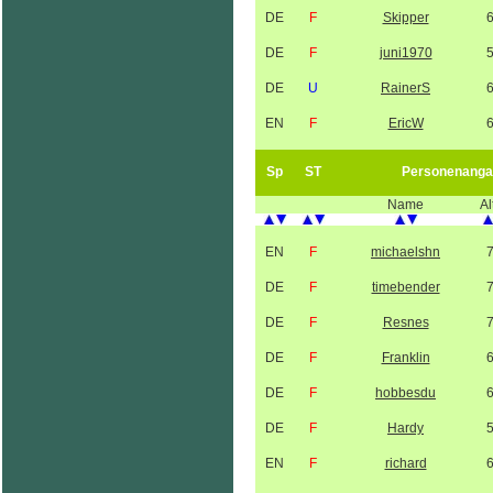
DE
F
Skipper
DE
F
juni1970
DE
U
RainerS
EN
F
EricW
Sp
ST
Personenanga
Name
Al
EN
F
michaelshn
DE
F
timebender
DE
F
Resnes
DE
F
Franklin
DE
F
hobbesdu
DE
F
Hardy
EN
F
richard