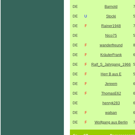
DE
Barnold
DE
U
Stocki
DE
F
Rainer1948
DE
Nico75
DE
F
wanderfreund
DE
F
KräuterFrank
DE
F
Ralf_S_Jahrgang_1966
DE
F
Herr B aus E
DE
F
Jereem
DE
F
ThomasE62
DE
henryk283
DE
F
watsan
DE
F
Wolfgang aus Berlin