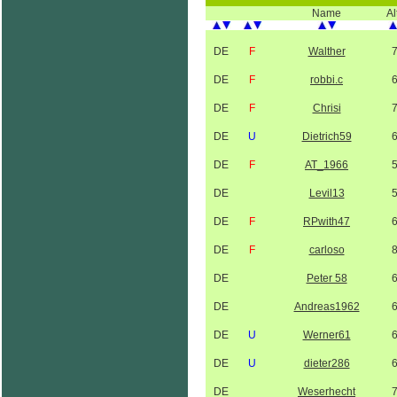
Name
Al
DE
F
Walther
DE
F
robbi.c
DE
F
Chrisi
DE
U
Dietrich59
DE
F
AT_1966
DE
Levil13
DE
F
RPwith47
DE
F
carloso
DE
Peter 58
DE
Andreas1962
DE
U
Werner61
DE
U
dieter286
DE
Weserhecht