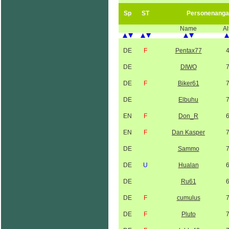
Sp
ST
Personenanga
Name
Al
DE
F
Pentax77
DE
DIWO
DE
F
Biker61
DE
Elbuhu
EN
F
Don_R
EN
F
Dan Kasper
DE
Sammo
DE
U
Hualan
DE
Ru61
DE
F
cumulus
DE
F
Pluto