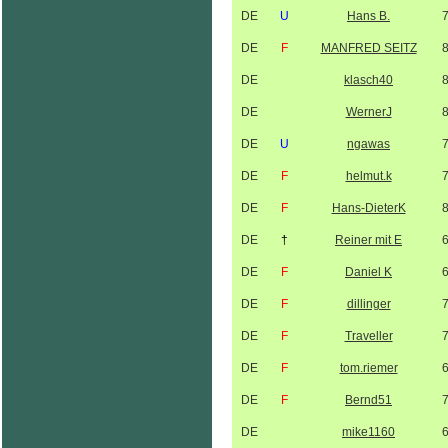
DE
U
Hans B.
DE
F
MANFRED SEITZ
DE
klasch40
DE
WernerJ
DE
U
ngawas
DE
F
helmut.k
DE
F
Hans-DieterK
DE
†
Reiner mit E
DE
F
Daniel K
DE
F
dillinger
DE
F
Traveller
DE
F
tom.riemer
DE
F
Bernd51
DE
mike1160