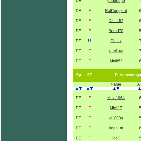
DE
goodhope
DE
F
RalfTongkrut
DE
F
Dieter57
DE
F
Bernd70
DE
U
Obelix
DE
F
ramflow
DE
F
Maik53
Sp
ST
Personenanga
Name
Al
DE
F
Max-1964
DE
F
Mick17
DE
F
zr1000a
DE
F
koga_m
DE
F
JoeD