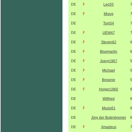
DE
F
Leo55
DE
F
Mivog
DE
Tom54
DE
F
UEW47
DE
F
Steven62
DE
F
Bluemarlin
DE
F
Joerg1967
DE
F
Michael
DE
F
Brownie
DE
F
Holger1960
DE
Wilfried
DE
F
Musix61
DE
Jörg der Butenbremer
DE
F
Amadeus