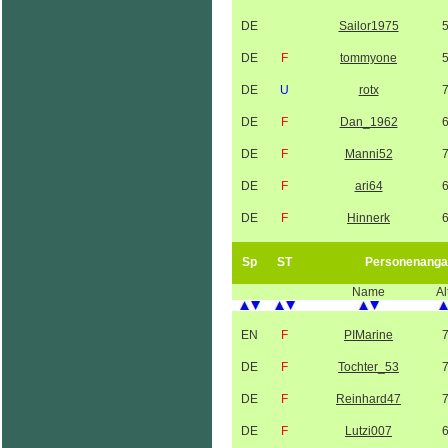
DE
Sailor1975
DE
F
tommyone
DE
U
rotx
DE
F
Dan_1962
DE
F
Manni52
DE
F
ari64
DE
F
Hinnerk
Sp
ST
Personenanga
Name
Al
EN
F
PIMarine
DE
F
Tochter_53
DE
F
Reinhard47
DE
F
Lutzi007