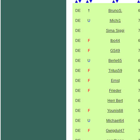
DE
†
BrunoS.
DE
U
Michi1
DE
Sima Siggi
DE
F
Ibo44
DE
F
GS49
DE
U
Berle65
DE
F
Tritus59
DE
F
Ernst
DE
F
Frieder
DE
Herr Bert
DE
F
Younis68
DE
U
Michael64
DE
F
Gwigdul47