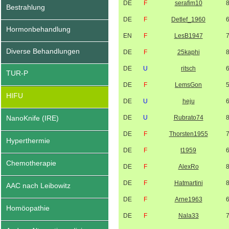
DE
F
serafim10
Bestrahlung
DE
F
Detlef_1960
Hormonbehandlung
EN
F
LesB1947
Diverse Behandlungen
DE
F
25kaphi
DE
U
ritsch
TUR-P
DE
F
LemsGon
HIFU
DE
U
heju
NanoKnife (IRE)
DE
U
Rubrato74
DE
F
Thorsten1955
Hyperthermie
DE
F
t1959
Chemotherapie
DE
F
AlexRo
DE
F
Hatmartini
AAC nach Leibowitz
DE
F
Arne1963
Homöopathie
DE
F
Nala33