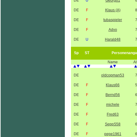
DE
U
Georg61
DE
F
Klaus (A)
DE
F
tubaspieler
DE
F
Advo
DE
U
Harald48
Sp
ST
Personenanga
Name
Al
DE
oldcopman53
DE
F
Klaus66
DE
F
Bernd56
DE
F
michele
DE
F
Fred63
DE
F
SeppS58
DE
F
pepe1961