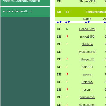
Andere Alternativmedizin
DE
ThomasS53
andere Behandlung
Sp
ST
Personenanga
Name
Al
DE
N
Honda Biker
DE
F
micka1959
DE
F
charly54
DE
Waldemar49
DE
F
Holger 57
DE
F
AdlerHH
DE
F
georre
DE
F
PeterWS
DE
F
josonn
DE
F
hermann58
DE
F
Ad meliorem