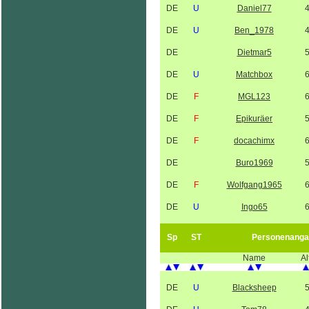
DE
U
Daniel77
DE
U
Ben_1978
DE
Dietmar5
DE
U
Matchbox
DE
F
MGL123
DE
F
Epikuräer
DE
F
docachimx
DE
Buro1969
DE
F
Wolfgang1965
DE
U
Ingo65
Sp
ST
Personenanga
Name
Al
DE
U
Blacksheep