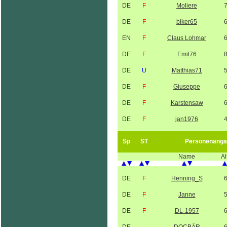
DE
F
Moliere
DE
F
biker65
EN
F
Claus Lohmar
DE
F
Emil76
DE
U
Matthias71
DE
F
Giuseppe
DE
F
Karstensaw
DE
F
jan1976
Sp
ST
Personenanga
Name
Al
DE
F
Henning_S
DE
F
Janne
DE
F
DL-1957