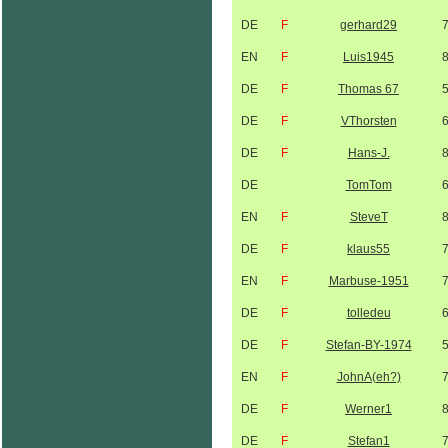
DE
F
gerhard29
EN
F
Luis1945
DE
F
Thomas 67
DE
F
VThorsten
DE
F
Hans-J.
DE
TomTom
EN
F
SteveT
DE
F
klaus55
EN
F
Marbuse-1951
DE
F
tolledeu
DE
F
Stefan-BY-1974
EN
F
JohnA(eh?)
DE
F
Werner1
DE
F
Stefan1