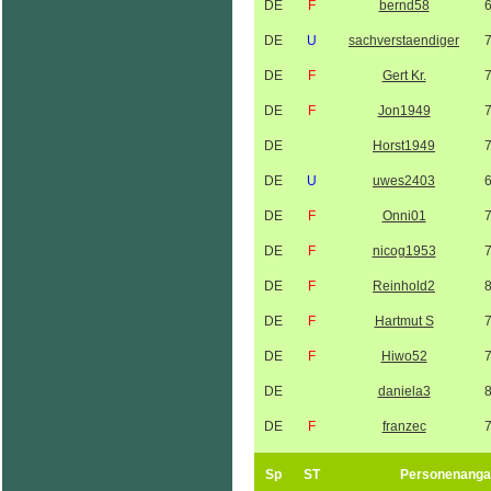
DE
F
bernd58
DE
U
sachverstaendiger
DE
F
Gert Kr.
DE
F
Jon1949
DE
Horst1949
DE
U
uwes2403
DE
F
Onni01
DE
F
nicog1953
DE
F
Reinhold2
DE
F
Hartmut S
DE
F
Hiwo52
DE
daniela3
DE
F
franzec
Sp
ST
Personenanga