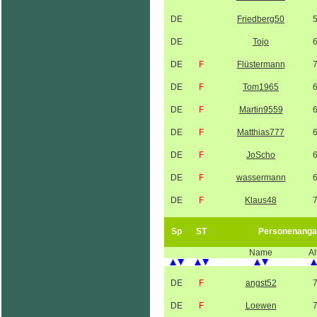
DE
Friedberg50
DE
Tojo
DE
F
Flüstermann
DE
F
Tom1965
DE
F
Martin9559
DE
F
Matthias777
DE
F
JoScho
DE
F
wassermann
DE
F
Klaus48
Sp
ST
Personenanga
Name
Al
DE
F
angst52
DE
F
Loewen