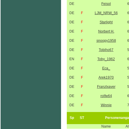
DE
Feisol
DE
F
LJM_NRW_56
DE
F
Starlight
DE
F
Norbert H.
DE
F
snoopy1958
DE
F
Tobiho67
EN
F
Toby_1962
DE
F
Eca_
DE
F
Arek1970
DE
F
Franzlxaver
DE
F
rolfw64
DE
F
Winnie
Sp
ST
Personenanga
Name
Al