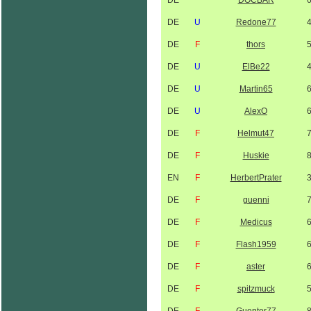
DE
DOCBÄR
DE
U
Redone77
DE
F
thors
DE
U
ElBe22
DE
U
Martin65
DE
U
AlexO
DE
F
Helmut47
DE
F
Huskie
EN
F
HerbertPrater
DE
F
guenni
DE
F
Medicus
DE
F
Flash1959
DE
F
aster
DE
F
spitzmuck