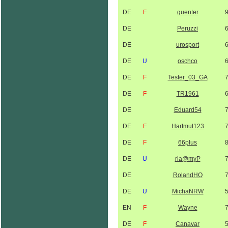
DE
F
guenter
DE
Peruzzi
DE
urosport
DE
U
oschco
DE
F
Tester_03_GA
DE
F
TR1961
DE
Eduard54
DE
F
Hartmut123
DE
F
66plus
DE
U
rla@myP
DE
RolandHO
DE
U
MichaNRW
EN
F
Wayne
DE
F
Canavar