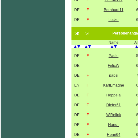
DE
F
Guenter77
DE
F
Bernhard11
DE
F
Locke
Sp
ST
Personenanga
Name
Al
DE
F
Paule
DE
FelixW
DE
F
papsi
EN
F
KarlEmagne
DE
F
Hoppela
DE
F
Dieter61
DE
F
W.Rellok
DE
F
Hans_
DE
F
Henri64