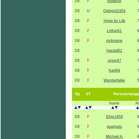
DE
F
dolde48
DE
U
Optimist1954
DE
F
Hope for Life
DE
F
Lothar61
DE
F
nickname
DE
Harald62
DE
F
ursus47
DE
F
Karl69
DE
F
Wanderfalke
Sp
ST
Personenanga
Name
Al
DE
F
Ehre1959
DE
F
guwipalu
DE
F
Michael A.