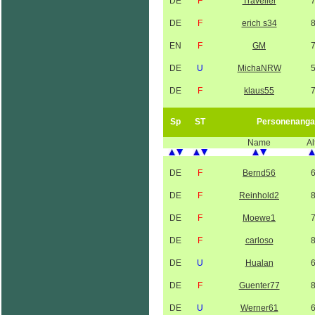
DE
F
Traveller
DE
F
erich s34
EN
F
GM
DE
U
MichaNRW
DE
F
klaus55
Sp
ST
Personenanga
Name
Al
DE
F
Bernd56
DE
F
Reinhold2
DE
F
Moewe1
DE
F
carloso
DE
U
Hualan
DE
F
Guenter77
DE
U
Werner61