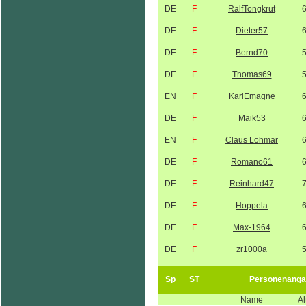
DE
F
RalfTongkrut
DE
F
Dieter57
DE
F
Bernd70
DE
F
Thomas69
EN
F
KarlEmagne
DE
F
Maik53
EN
F
Claus Lohmar
DE
F
Romano61
DE
F
Reinhard47
DE
F
Hoppela
DE
F
Max-1964
DE
F
zr1000a
Sp
ST
Personenanga
Name
Al