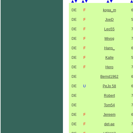
DE
F
koga_m
DE
F
JoeD
DE
F
Leo55
DE
F
Mivog
DE
F
Hans_
DE
F
Kalle
DE
F
Hero
DE
Bernd1962
DE
U
PeJo 58
DE
Robert
DE
Tom54
DE
F
Jereem
DE
F
det-ae