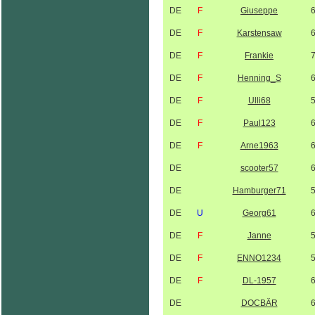
DE
F
Giuseppe
DE
F
Karstensaw
DE
F
Frankie
DE
F
Henning_S
DE
F
Ulli68
DE
F
Paul123
DE
F
Arne1963
DE
scooter57
DE
Hamburger71
DE
U
Georg61
DE
F
Janne
DE
F
ENNO1234
DE
F
DL-1957
DE
DOCBÄR