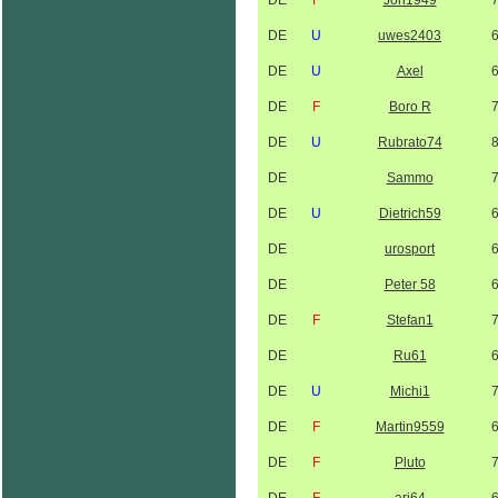
DE
F
Jon1949
DE
U
uwes2403
DE
U
Axel
DE
F
Boro R
DE
U
Rubrato74
DE
Sammo
DE
U
Dietrich59
DE
urosport
DE
Peter 58
DE
F
Stefan1
DE
Ru61
DE
U
Michi1
DE
F
Martin9559
DE
F
Pluto