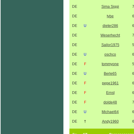
DE
Sima Siggi
DE
tybe
DE
U
dieter286
DE
Weserhecht
DE
Sailor1975
DE
U
oschco
DE
F
tommyone
DE
U
Berle65
DE
F
pepe1961
DE
F
Ernst
DE
F
dolde48
DE
U
Michael64
DE
†
Andy1960