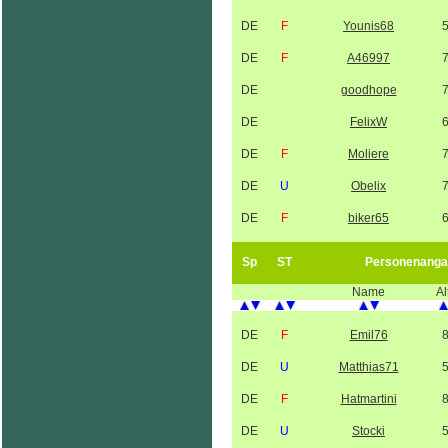
DE
F
Younis68
DE
F
A46997
DE
goodhope
DE
FelixW
DE
F
Moliere
DE
U
Obelix
DE
F
biker65
Sp
ST
Personenanga
Name
Al
DE
F
Emil76
DE
U
Matthias71
DE
F
Hatmartini
DE
U
Stocki