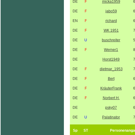
DE
F
micka1959
DE
F
jabo59
EN
F
richard
DE
F
WK 1951
DE
U
buschreiter
DE
F
Werner1
DE
Horst1949
DE
F
dietmar_1953
DE
F
Bert
DE
F
KräuterFrank
DE
F
Norbert H.
DE
psky07
DE
U
Palatinator
Sp
ST
Personenanga