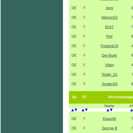
DE
F
Anni
DE
F
Werner53
DE
F
Eh47
DE
F
Phil
DE
F
Frederik79
DE
F
Der Burki
DE
F
Vitaly
DE
F
Tester_01
DE
F
Torsten59
Sp
ST
Personenanga
Name
Al
DE
F
Klaus48
DE
F
George B