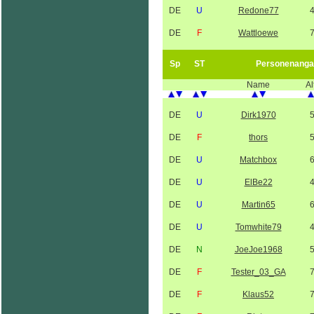
DE
U
Redone77
DE
F
Wattloewe
Sp
ST
Personenanga
Name
Al
DE
U
Dirk1970
DE
F
thors
DE
U
Matchbox
DE
U
ElBe22
DE
U
Martin65
DE
U
Tomwhite79
DE
N
JoeJoe1968
DE
F
Tester_03_GA
DE
F
Klaus52