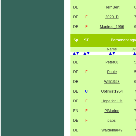
DE
Herr Bert
DE
F
2020_D
DE
F
Manfred_1956
Sp
ST
Personenanga
Name
Al
DE
Peter68
DE
F
Paule
DE
Willi1958
DE
U
Optimist1954
DE
F
Hope for Life
EN
F
PIMarine
DE
F
papsi
DE
Waldemar49