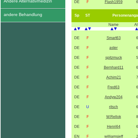
Andere Alternativmedizin
DE
F
Flash1959
andere Behandlung
Sp
ST
Personenanga
Name
Al
DE
F
Smart63
DE
F
aster
DE
F
spitzmuck
DE
F
Bernhard11
DE
F
Achim21
DE
F
Fred63
DE
F
Andyw204
DE
U
ritsch
DE
F
W.Rellok
DE
F
Henri64
EN
F
williamsjeff