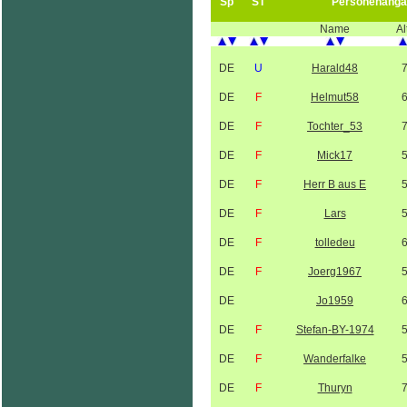
Sp
ST
Personenanga
Name
Al
DE
U
Harald48
DE
F
Helmut58
DE
F
Tochter_53
DE
F
Mick17
DE
F
Herr B aus E
DE
F
Lars
DE
F
tolledeu
DE
F
Joerg1967
DE
Jo1959
DE
F
Stefan-BY-1974
DE
F
Wanderfalke
DE
F
Thuryn