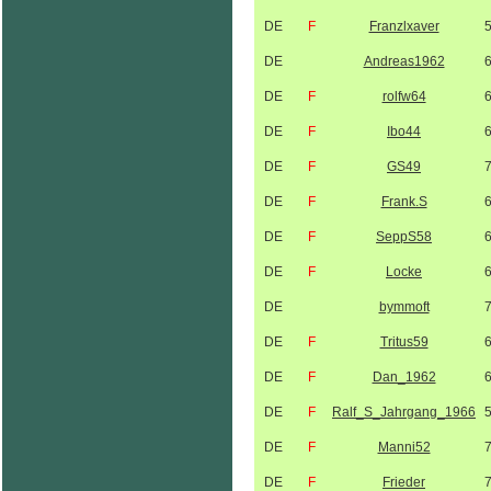
DE
F
Franzlxaver
DE
Andreas1962
DE
F
rolfw64
DE
F
Ibo44
DE
F
GS49
DE
F
Frank.S
DE
F
SeppS58
DE
F
Locke
DE
bymmoft
DE
F
Tritus59
DE
F
Dan_1962
DE
F
Ralf_S_Jahrgang_1966
DE
F
Manni52
DE
F
Frieder