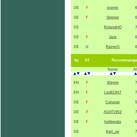
DE
F
josonn
DE
F
Skipper
DE
RolandHO
DE
F
Jack
DE
U
RainerS
Sp
ST
Personenanga
Name
Al
EN
F
Wayne
EN
F
LesB1947
DE
F
Canavar
DE
F
AGAT1952
DE
F
hobbesdu
DE
Karl_ue