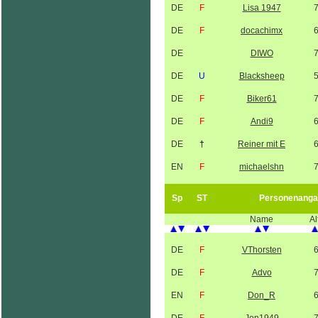
DE
F
Lisa 1947
DE
F
docachimx
DE
DIWO
DE
U
Blacksheep
DE
F
Biker61
DE
F
Andi9
DE
†
Reiner mit E
EN
F
michaelshn
Sp
ST
Personenanga
Name
Al
DE
F
VThorsten
DE
F
Advo
EN
F
Don_R