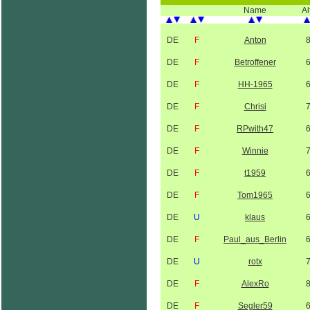
Name
Al
DE
F
Anton
DE
F
Betroffener
DE
F
HH-1965
DE
F
Chrisi
DE
F
RPwith47
DE
F
Winnie
DE
F
t1959
DE
F
Tom1965
DE
U
klaus
DE
F
Paul_aus_Berlin
DE
U
rotx
DE
F
AlexRo
DE
F
Segler59