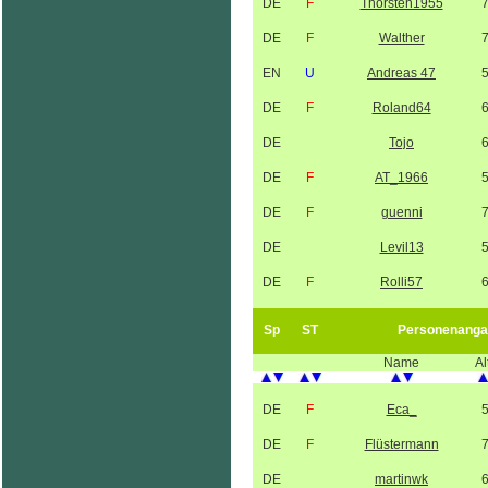
DE
F
Thorsten1955
DE
F
Walther
EN
U
Andreas 47
DE
F
Roland64
DE
Tojo
DE
F
AT_1966
DE
F
guenni
DE
Levil13
DE
F
Rolli57
Sp
ST
Personenanga
Name
Al
DE
F
Eca_
DE
F
Flüstermann
DE
martinwk