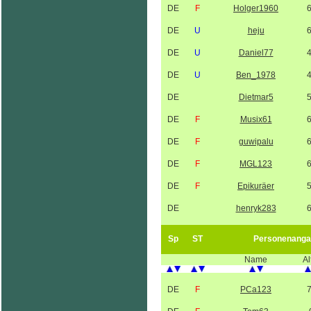
DE
F
Holger1960
DE
U
heju
DE
U
Daniel77
DE
U
Ben_1978
DE
Dietmar5
DE
F
Musix61
DE
F
guwipalu
DE
F
MGL123
DE
F
Epikuräer
DE
henryk283
Sp
ST
Personenanga
Name
Al
DE
F
PCa123