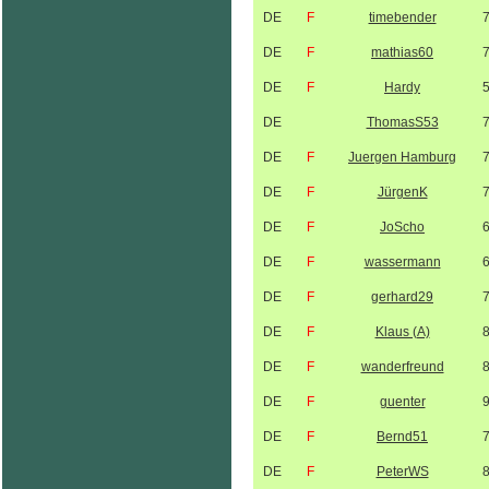
DE
F
timebender
DE
F
mathias60
DE
F
Hardy
DE
ThomasS53
DE
F
Juergen Hamburg
DE
F
JürgenK
DE
F
JoScho
DE
F
wassermann
DE
F
gerhard29
DE
F
Klaus (A)
DE
F
wanderfreund
DE
F
guenter
DE
F
Bernd51
DE
F
PeterWS