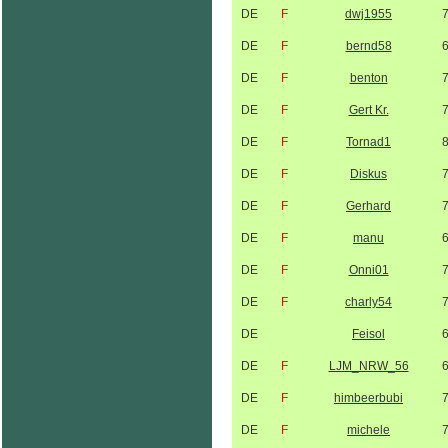
DE
F
dwj1955
DE
F
bernd58
DE
F
benton
DE
F
Gert Kr.
DE
F
Tornad1
DE
F
Diskus
DE
F
Gerhard
DE
F
manu
DE
F
Onni01
DE
F
charly54
DE
Feisol
DE
F
LJM_NRW_56
DE
F
himbeerbubi
DE
F
michele