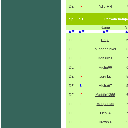
DE
F
AdlerHH
Sp
ST
Personenanga
Name
Al
DE
F
Colja
DE
suppenhinkel
DE
F
Ronald56
DE
F
Micha66
DE
F
Jörg Lp
DE
U
Micha67
DE
F
Maddin1366
DE
F
Manpantau
DE
Lies54
DE
F
Brownie