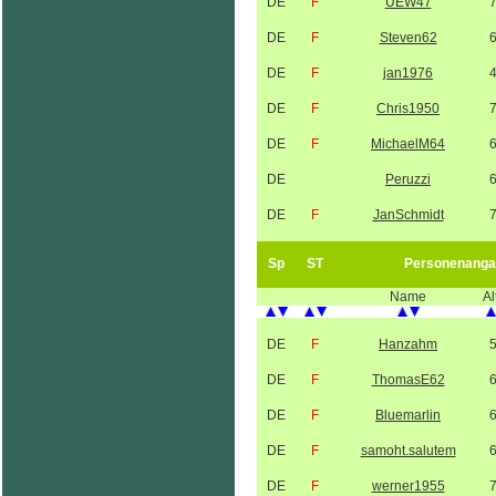
DE
F
UEW47
DE
F
Steven62
DE
F
jan1976
DE
F
Chris1950
DE
F
MichaelM64
DE
Peruzzi
DE
F
JanSchmidt
Sp
ST
Personenanga
Name
Al
DE
F
Hanzahm
DE
F
ThomasE62
DE
F
Bluemarlin
DE
F
samoht.salutem
DE
F
werner1955