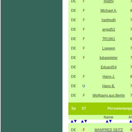
DE
F
Rietzy
DE
F
Michael A.
DE
F
hartmuth
DE
F
angst52
DE
F
TR1961
DE
F
Loewen
DE
F
tubaspieler
DE
Eduard54
DE
F
Hans-J.
DE
U
Hans B.
DE
F
Wolfgang aus Berlin
Sp
ST
Personenanga
Name
Al
DE
F
MANFRED SEITZ