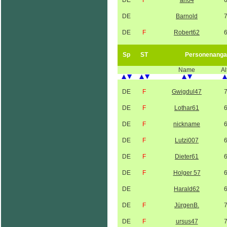
DE
F
ari64
DE
Barnold
DE
F
Robert62
Sp
ST
Personenanga
Name
Al
DE
F
Gwigdul47
DE
F
Lothar61
DE
F
nickname
DE
F
Lutzi007
DE
F
Dieter61
DE
F
Holger 57
DE
Harald62
DE
F
JürgenB.
DE
F
ursus47