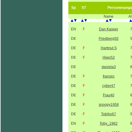
Sp
ST
Personenanga
Name
Al
EN
F
Dan Kasper
DE
Friedberg50
DE
F
Hartmut S
DE
F
Hiwo52
DE
daniela3
DE
F
franzec
DE
F
cyber47
DE
F
Frau40
DE
F
snoopy1958
DE
F
Tobiho67
EN
F
Toby_1962