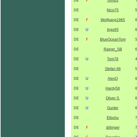
DE
F
Tom63
DE
Nico75
DE
F
Wolfgang1965
DE
U
Ingo65
DE
F
BlueOceanTom
DE
Rainer_SB
DE
U
Tom78
DE
Stefan 66
DE
U
AlexO
DE
U
Hardy58
DE
U
Oliver S.
DE
U
Gunter
DE
Elbuhu
DE
F
dillinger