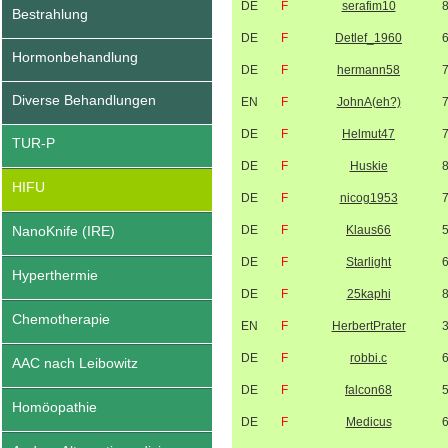
DE
F
serafim10
Bestrahlung
DE
F
Detlef_1960
Hormonbehandlung
DE
F
hermann58
Diverse Behandlungen
EN
F
JohnA(eh?)
DE
F
Helmut47
TUR-P
DE
F
Huskie
HIFU
DE
F
nicog1953
NanoKnife (IRE)
DE
F
Klaus66
DE
F
Starlight
Hyperthermie
DE
F
25kaphi
Chemotherapie
EN
F
HerbertPrater
DE
F
robbi.c
AAC nach Leibowitz
DE
F
falcon68
Homöopathie
DE
F
Medicus