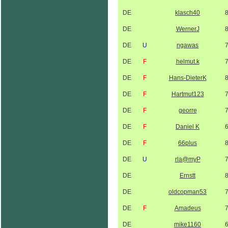
DE
klasch40
DE
WernerJ
DE
U
ngawas
DE
F
helmut.k
DE
F
Hans-DieterK
DE
F
Hartmut123
DE
F
georre
DE
F
Daniel K
DE
F
66plus
DE
U
rla@myP
DE
Ernstt
DE
oldcopman53
DE
F
Amadeus
DE
mike1160