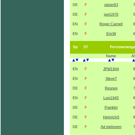
DE
F
rainer63
DE
F
juni1970
EN
F
Roger Carnell
EN
F
EricW
Sp
ST
Personenanga
Name
Al
EN
F
JPW1944
EN
F
SteveT
DE
F
Resnes
EN
F
Luis1945
DE
F
Franklin
DE
F
HeinrichS
DE
F
Ad meliorem