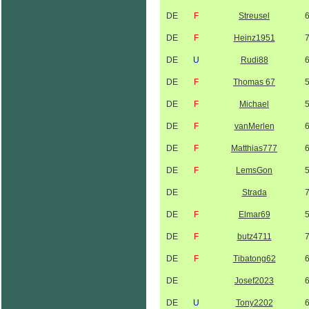
DE
F
Streusel
DE
F
Heinz1951
DE
U
Rudi88
DE
F
Thomas 67
DE
F
Michael
DE
F
vanMerlen
DE
F
Matthias777
DE
F
LemsGon
DE
Strada
DE
F
Elmar69
DE
F
butz4711
DE
F
Tibatong62
DE
Josef2023
DE
U
Tony2202