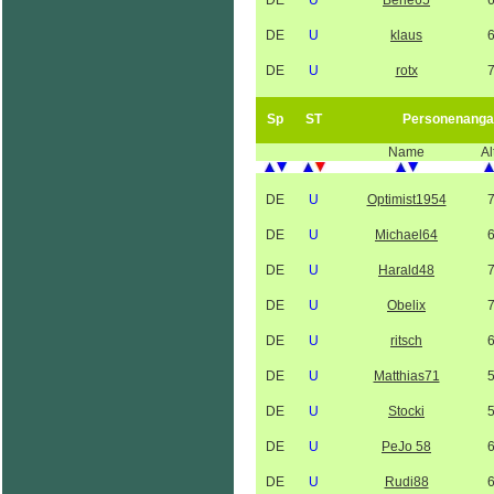
DE
U
Berle65
DE
U
klaus
DE
U
rotx
Sp
ST
Personenanga
Name
Al
DE
U
Optimist1954
DE
U
Michael64
DE
U
Harald48
DE
U
Obelix
DE
U
ritsch
DE
U
Matthias71
DE
U
Stocki
DE
U
PeJo 58
DE
U
Rudi88