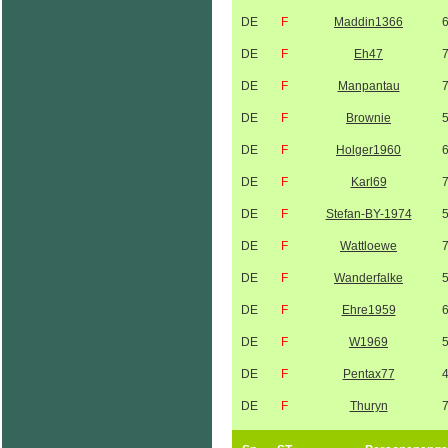
DE
F
Maddin1366
DE
F
Eh47
DE
F
Manpantau
DE
F
Brownie
DE
F
Holger1960
DE
F
Karl69
DE
F
Stefan-BY-1974
DE
F
Wattloewe
DE
F
Wanderfalke
DE
F
Ehre1959
DE
F
W1969
DE
F
Pentax77
DE
F
Thuryn