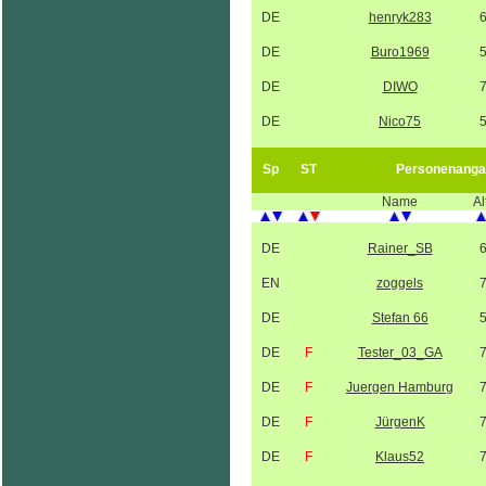
DE
henryk283
DE
Buro1969
DE
DIWO
DE
Nico75
Sp
ST
Personenanga
Name
Al
DE
Rainer_SB
EN
zoggels
DE
Stefan 66
DE
F
Tester_03_GA
DE
F
Juergen Hamburg
DE
F
JürgenK
DE
F
Klaus52