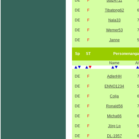
DE
F
butz4711
DE
F
Tibatong62
DE
F
Nala33
DE
F
Werner53
DE
F
Janne
Sp
ST
Personenanga
Name
Al
DE
F
AdlerHH
DE
F
ENNO1234
DE
F
Colja
DE
F
Ronald56
DE
F
Micha66
DE
F
Jörg Lp
DE
F
DL-1957