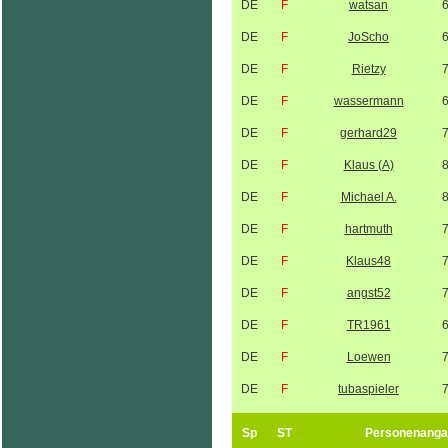
DE
F
watsan
DE
F
JoScho
DE
F
Rietzy
DE
F
wassermann
DE
F
gerhard29
DE
F
Klaus (A)
DE
F
Michael A.
DE
F
hartmuth
DE
F
Klaus48
DE
F
angst52
DE
F
TR1961
DE
F
Loewen
DE
F
tubaspieler
Sp
ST
Personenanga