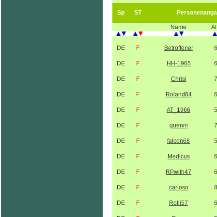
Sp
ST
Personenanga
Name
Al
DE
F
Betroffener
DE
F
HH-1965
DE
F
Chrisi
DE
F
Roland64
DE
F
AT_1966
DE
F
guenni
DE
F
falcon68
DE
F
Medicus
DE
F
RPwith47
DE
F
carloso
DE
F
Rolli57