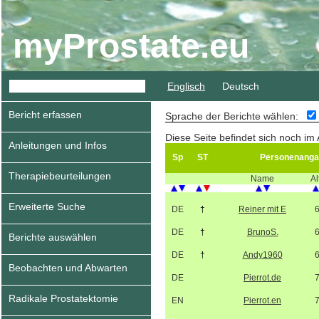
myProstate.eu
Englisch
Deutsch
Bericht erfassen
Sprache der Berichte wählen:
Diese Seite befindet sich noch im
Anleitungen und Infos
Sp
ST
Personenanga
Therapiebeurteilungen
Name
Al
Erweiterte Suche
DE
†
Reiner mit E
DE
†
BrunoS.
Berichte auswählen
DE
†
Andy1960
Beobachten und Abwarten
DE
Pierrot.de
Radikale Prostatektomie
EN
Pierrot.en