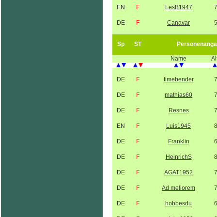
EN
F
LesB1947
DE
F
Canavar
Sp
ST
Personenanga
Name
Al
DE
F
timebender
DE
F
mathias60
DE
F
Resnes
EN
F
Luis1945
DE
F
Franklin
DE
F
HeinrichS
DE
F
AGAT1952
DE
F
Ad meliorem
DE
F
hobbesdu