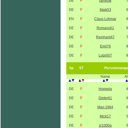
DE
F
ramflow
DE
F
Maik53
EN
F
Claus Lohmar
DE
F
Romano61
DE
F
Reinhard47
DE
F
Emil76
DE
F
Lutzi007
Sp
ST
Personenanga
Name
Al
DE
F
Hoppela
DE
F
Dieter61
DE
F
Max-1964
DE
F
Mick17
DE
F
zr1000a