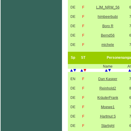
DE
F
LJM_NRW_56
DE
F
himbeerbubi
DE
F
Boro R
DE
F
Bernd56
DE
F
michele
Sp
ST
Personenanga
Name
Al
EN
F
Dan Kasper
DE
F
Reinhold2
DE
F
KräuterFrank
DE
F
Moewe1
DE
F
Hartmut S
DE
F
Starlight