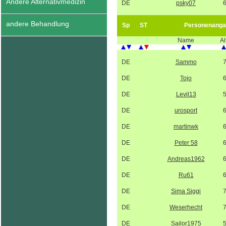
Andere Alternativmedizin
DE
psky07
andere Behandlung
Sp
ST
Personenanga
Name
Al
DE
Sammo
DE
Tojo
DE
Levil13
DE
urosport
DE
martinwk
DE
Peter 58
DE
Andreas1962
DE
Ru61
DE
Sima Siggi
DE
Weserhecht
DE
Sailor1975