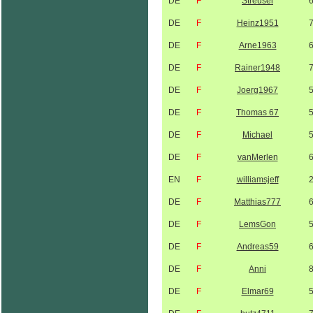
DE
F
Streusel
DE
F
Heinz1951
DE
F
Arne1963
DE
F
Rainer1948
DE
F
Joerg1967
DE
F
Thomas 67
DE
F
Michael
DE
F
vanMerlen
EN
F
williamsjeff
DE
F
Matthias777
DE
F
LemsGon
DE
F
Andreas59
DE
F
Anni
DE
F
Elmar69