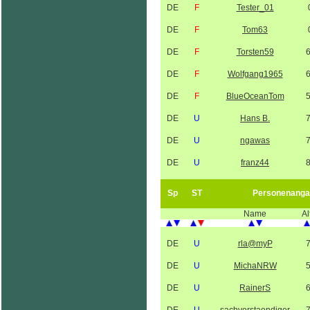
DE
F
Tester_01
DE
F
Tom63
DE
F
Torsten59
DE
F
Wolfgang1965
DE
F
BlueOceanTom
DE
U
Hans B.
DE
U
ngawas
DE
U
franz44
Sp
ST
Personenanga
Name
Al
DE
U
rla@myP
DE
U
MichaNRW
DE
U
RainerS