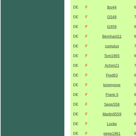
DE
F
Ibo44
DE
F
GS49
DE
F
t1959
DE
F
Bernhard11
DE
F
cumulus
DE
F
Tom1965
DE
F
Achim21
DE
F
Fred63
DE
F
tommyone
DE
F
Frank.S
DE
F
SeppS58
DE
F
Martin9559
DE
F
Locke
DE
F
pepe1961