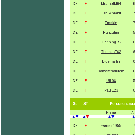
DE
F
MichaelM64
DE
F
JanSchmidt
DE
F
Frankie
DE
F
Hanzahm
DE
F
Henning_S
DE
F
ThomasE62
DE
F
Bluemarlin
DE
F
samoht.salutem
DE
F
Ulli68
DE
F
Paul123
Sp
ST
Personenanga
Name
Al
DE
F
werner1955