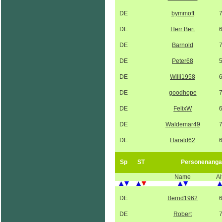
DE
bymmoft
DE
Herr Bert
DE
Barnold
DE
Peter68
DE
Willi1958
DE
goodhope
DE
FelixW
DE
Waldemar49
DE
Harald62
Sp
ST
Personenanga
Name
Al
DE
Bernd1962
DE
Robert