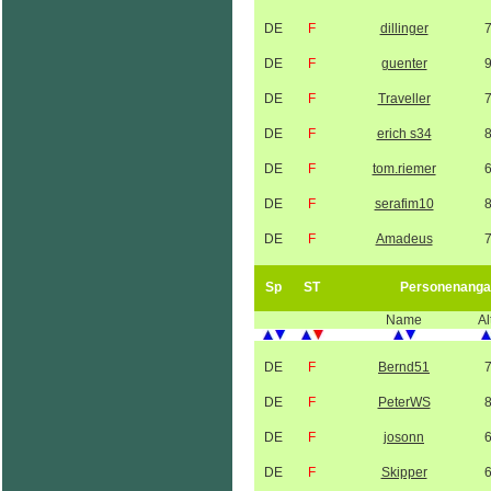
DE
F
dillinger
DE
F
guenter
DE
F
Traveller
DE
F
erich s34
DE
F
tom.riemer
DE
F
serafim10
DE
F
Amadeus
Sp
ST
Personenanga
Name
Al
DE
F
Bernd51
DE
F
PeterWS
DE
F
josonn
DE
F
Skipper