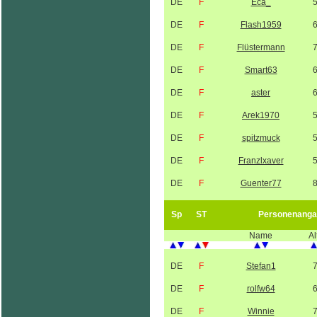
DE
F
Eca_
DE
F
Flash1959
DE
F
Flüstermann
DE
F
Smart63
DE
F
aster
DE
F
Arek1970
DE
F
spitzmuck
DE
F
Franzlxaver
DE
F
Guenter77
Sp
ST
Personenanga
Name
Al
DE
F
Stefan1
DE
F
rolfw64
DE
F
Winnie