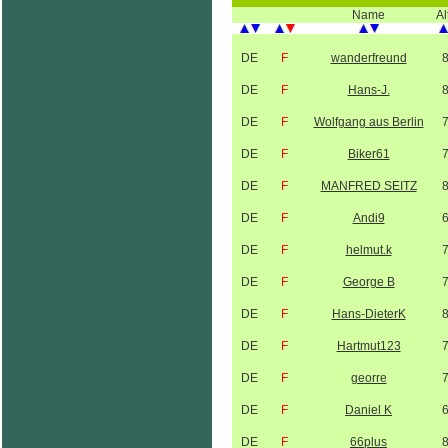
Name
Al
DE
F
wanderfreund
DE
F
Hans-J.
DE
F
Wolfgang aus Berlin
DE
F
Biker61
DE
F
MANFRED SEITZ
DE
F
Andi9
DE
F
helmut.k
DE
F
George B
DE
F
Hans-DieterK
DE
F
Hartmut123
DE
F
georre
DE
F
Daniel K
DE
F
66plus