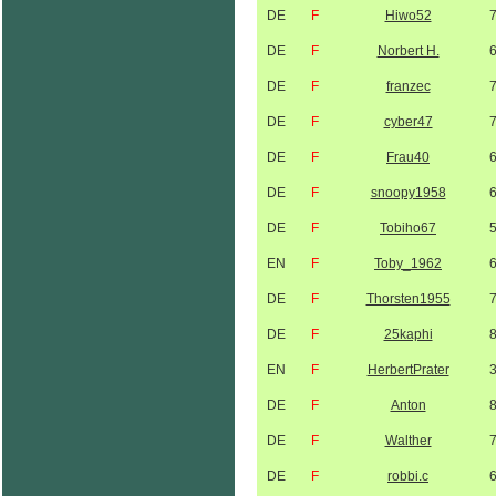
DE
F
Hiwo52
DE
F
Norbert H.
DE
F
franzec
DE
F
cyber47
DE
F
Frau40
DE
F
snoopy1958
DE
F
Tobiho67
EN
F
Toby_1962
DE
F
Thorsten1955
DE
F
25kaphi
EN
F
HerbertPrater
DE
F
Anton
DE
F
Walther
DE
F
robbi.c