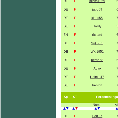
DE
F
micka1959
DE
F
jabo59
DE
F
klaus55
DE
F
Hardy
EN
F
richard
DE
F
dwj1955
DE
F
WK 1951
DE
F
bernd58
DE
F
Advo
DE
F
Helmut47
DE
F
benton
Sp
ST
Personenanga
Name
Al
DE
F
Gert Kr.