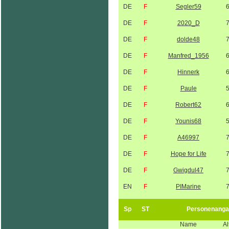
DE
F
Segler59
DE
F
2020_D
DE
F
dolde48
DE
F
Manfred_1956
DE
F
Hinnerk
DE
F
Paule
DE
F
Robert62
DE
F
Younis68
DE
F
A46997
DE
F
Hope for Life
DE
F
Gwigdul47
EN
F
PIMarine
Sp
ST
Personenanga
Name
Al