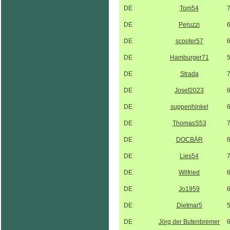
DE
Tom54
DE
Peruzzi
DE
scooter57
DE
Hamburger71
DE
Strada
DE
Josef2023
DE
suppenhinkel
DE
ThomasS53
DE
DOCBÄR
DE
Lies54
DE
Wilfried
DE
Jo1959
DE
Dietmar5
DE
Jörg der Butenbremer