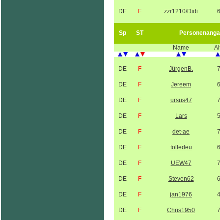
DE
F
zzr1210/Didi
Sp
ST
Personenanga
Name
Al
DE
F
JürgenB.
DE
F
Jereem
DE
F
ursus47
DE
F
Lars
DE
F
det-ae
DE
F
tolledeu
DE
F
UEW47
DE
F
Steven62
DE
F
jan1976
DE
F
Chris1950