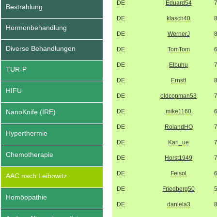
DE
Eduard54
Bestrahlung
DE
klasch40
Hormonbehandlung
DE
WernerJ
Diverse Behandlungen
DE
TomTom
DE
Elbuhu
TUR-P
DE
Ernstt
HIFU
DE
oldcopman53
NanoKnife (IRE)
DE
mike1160
DE
RolandHO
Hyperthermie
DE
Karl_ue
Chemotherapie
DE
Horst1949
DE
Feisol
AAC nach Leibowitz
DE
Friedberg50
Homöopathie
DE
daniela3