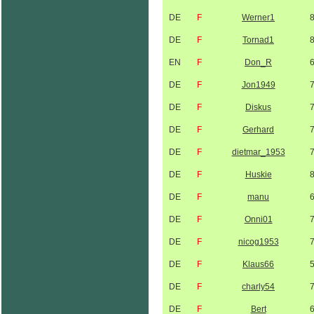
DE
F
Werner1
DE
F
Tornad1
EN
F
Don_R
DE
F
Jon1949
DE
F
Diskus
DE
F
Gerhard
DE
F
dietmar_1953
DE
F
Huskie
DE
F
manu
DE
F
Onni01
DE
F
nicog1953
DE
F
Klaus66
DE
F
charly54
DE
F
Bert