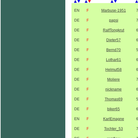
EN
F
Marbuse-1951
DE
F
papsi
DE
F
RalfTongkrut
DE
F
Dieter57
DE
F
Bernd70
DE
F
Lothar61
DE
F
Helmut58
DE
F
Moliere
DE
F
nickname
DE
F
Thomas69
DE
F
biker65
EN
F
KarlEmagne
DE
F
Tochter_53