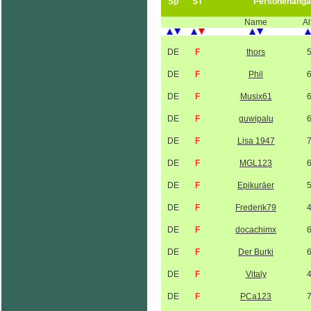
Sp
ST
Personenanga
Name
Al
DE
F
thors
DE
F
Phil
DE
F
Musix61
DE
F
guwipalu
DE
F
Lisa 1947
DE
F
MGL123
DE
F
Epikuräer
DE
F
Frederik79
DE
F
docachimx
DE
F
Der Burki
DE
F
Vitaly
DE
F
PCa123