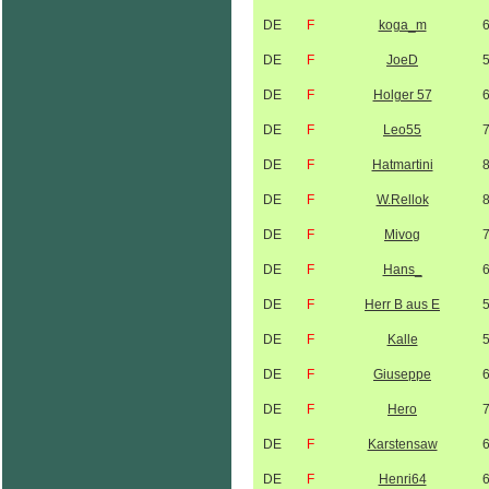
DE
F
koga_m
DE
F
JoeD
DE
F
Holger 57
DE
F
Leo55
DE
F
Hatmartini
DE
F
W.Rellok
DE
F
Mivog
DE
F
Hans_
DE
F
Herr B aus E
DE
F
Kalle
DE
F
Giuseppe
DE
F
Hero
DE
F
Karstensaw
DE
F
Henri64