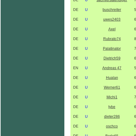
DE
U
sachverstaendiger
DE
U
buschreiter
DE
U
uwes2403
DE
U
Axel
DE
U
Rubrato74
DE
U
Palatinator
DE
U
Dietrich59
EN
U
Andreas 47
DE
U
Hualan
DE
U
Werner61
DE
U
Michi1
DE
U
tybe
DE
U
dieter286
DE
U
oschco