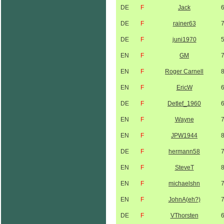
DE
F
Jack
DE
F
rainer63
DE
F
juni1970
EN
F
GM
EN
F
Roger Carnell
EN
F
EricW
DE
F
Detlef_1960
EN
F
Wayne
EN
F
JPW1944
DE
F
hermann58
EN
F
SteveT
EN
F
michaelshn
EN
F
JohnA(eh?)
DE
F
VThorsten