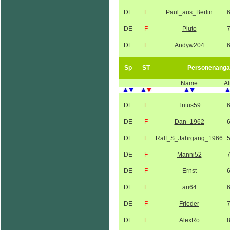
DE
F
Paul_aus_Berlin
DE
F
Pluto
DE
F
Andyw204
Sp
ST
Personenanga
Name
Al
DE
F
Tritus59
DE
F
Dan_1962
DE
F
Ralf_S_Jahrgang_1966
DE
F
Manni52
DE
F
Ernst
DE
F
ari64
DE
F
Frieder
DE
F
AlexRo