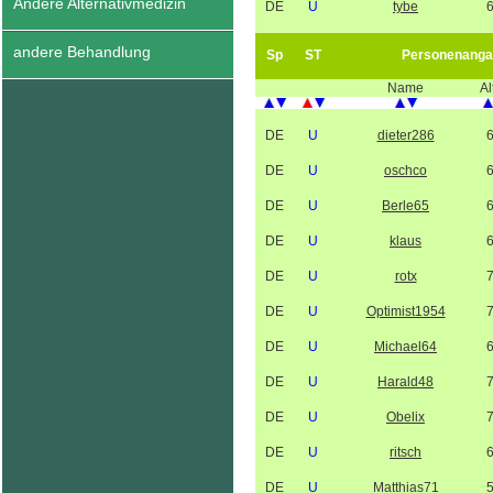
Andere Alternativmedizin
DE
U
tybe
andere Behandlung
Sp
ST
Personenanga
Name
Al
DE
U
dieter286
DE
U
oschco
DE
U
Berle65
DE
U
klaus
DE
U
rotx
DE
U
Optimist1954
DE
U
Michael64
DE
U
Harald48
DE
U
Obelix
DE
U
ritsch
DE
U
Matthias71