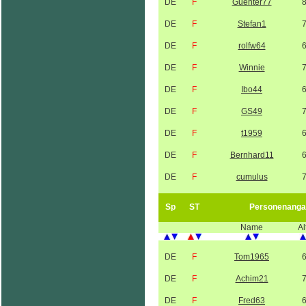
DE
F
Guenter77
DE
F
Stefan1
DE
F
rolfw64
DE
F
Winnie
DE
F
Ibo44
DE
F
GS49
DE
F
t1959
DE
F
Bernhard11
DE
F
cumulus
Sp
ST
Personenanga
Name
Al
DE
F
Tom1965
DE
F
Achim21
DE
F
Fred63