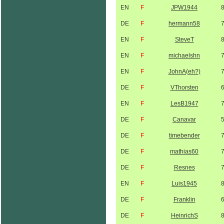
EN
F
JPW1944
DE
F
hermann58
EN
F
SteveT
EN
F
michaelshn
EN
F
JohnA(eh?)
DE
F
VThorsten
EN
F
LesB1947
DE
F
Canavar
DE
F
timebender
DE
F
mathias60
DE
F
Resnes
EN
F
Luis1945
DE
F
Franklin
DE
F
HeinrichS