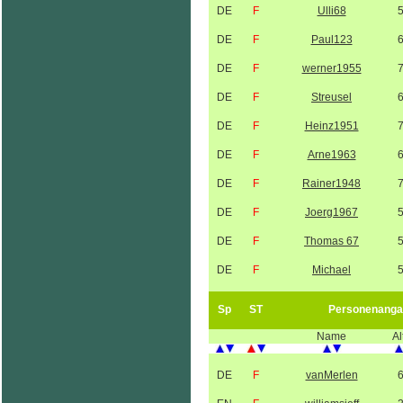
DE
F
Ulli68
DE
F
Paul123
DE
F
werner1955
DE
F
Streusel
DE
F
Heinz1951
DE
F
Arne1963
DE
F
Rainer1948
DE
F
Joerg1967
DE
F
Thomas 67
DE
F
Michael
Sp
ST
Personenanga
Name
Al
DE
F
vanMerlen