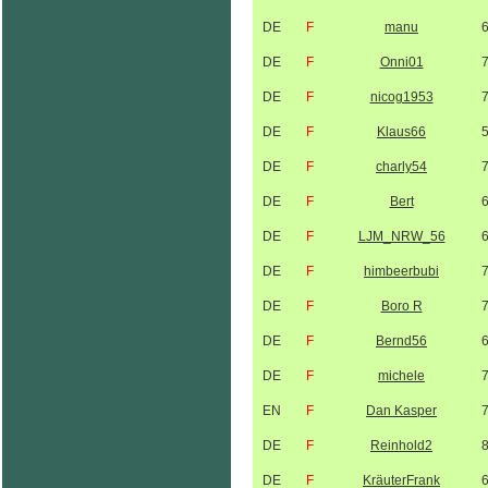
DE
F
manu
DE
F
Onni01
DE
F
nicog1953
DE
F
Klaus66
DE
F
charly54
DE
F
Bert
DE
F
LJM_NRW_56
DE
F
himbeerbubi
DE
F
Boro R
DE
F
Bernd56
DE
F
michele
EN
F
Dan Kasper
DE
F
Reinhold2
DE
F
KräuterFrank