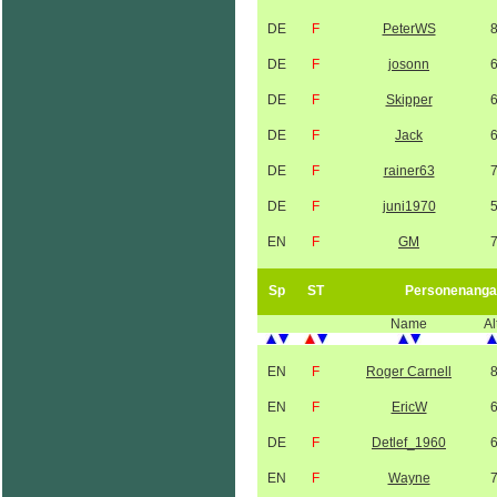
DE
F
PeterWS
DE
F
josonn
DE
F
Skipper
DE
F
Jack
DE
F
rainer63
DE
F
juni1970
EN
F
GM
Sp
ST
Personenanga
Name
Al
EN
F
Roger Carnell
EN
F
EricW
DE
F
Detlef_1960
EN
F
Wayne