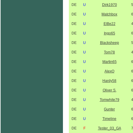
DE
U
Dirk1970
DE
U
Matchbox
DE
U
ElBe22
DE
U
Ingo65
DE
U
Blacksheep
DE
U
Tom78
DE
U
Martin65
DE
U
AlexO
DE
U
Hardy58
DE
U
Oliver S.
DE
U
Tomwhite79
DE
U
Gunter
DE
U
Timeline
DE
F
Tester_03_GA