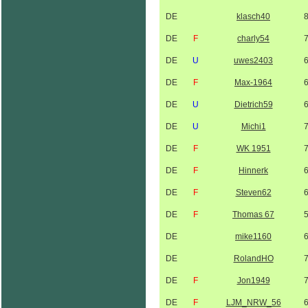
DE
klasch40
DE
F
charly54
DE
U
uwes2403
DE
F
Max-1964
DE
U
Dietrich59
DE
U
Michi1
DE
F
WK 1951
DE
F
Hinnerk
DE
F
Steven62
DE
F
Thomas 67
DE
mike1160
DE
RolandHO
DE
F
Jon1949
DE
F
LJM_NRW_56