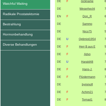
DE
F
nickname
Watchful Waiting
DE
Weserhecht
Radikale Prostatektomie
EN
F
Don_R
Bestrahlung
DE
Sammo
DE
Nico75
Hormonbehandlung
DE
U
Optimist1954
Diverse Behandlungen
DE
F
Herr B aus E
DE
F
Advo
DE
U
Harald48
DE
F
Hans-J.
DE
F
Flüstermann
DE
bymmoft
DE
F
Achim21
DE
F
Tornad1