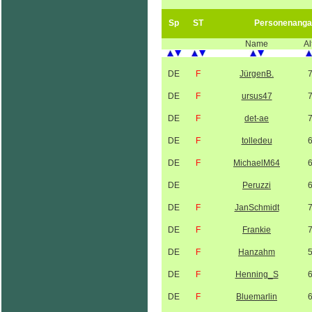
Sp
ST
Personenanga
Name
Al
DE
F
JürgenB.
DE
F
ursus47
DE
F
det-ae
DE
F
tolledeu
DE
F
MichaelM64
DE
Peruzzi
DE
F
JanSchmidt
DE
F
Frankie
DE
F
Hanzahm
DE
F
Henning_S
DE
F
Bluemarlin