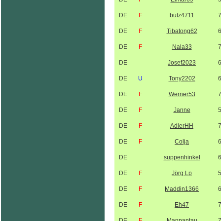
DE
F
butz4711
DE
F
Tibatong62
DE
F
Nala33
DE
Josef2023
DE
U
Tony2202
DE
F
Werner53
DE
F
Janne
DE
F
AdlerHH
DE
F
Colja
DE
suppenhinkel
DE
F
Jörg Lp
DE
F
Maddin1366
DE
F
Eh47
DE
F
Manpantau