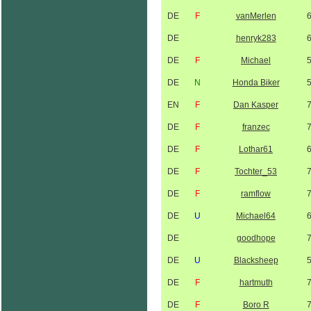
DE
F
vanMerlen
DE
henryk283
DE
F
Michael
DE
N
Honda Biker
EN
F
Dan Kasper
DE
F
franzec
DE
F
Lothar61
DE
F
Tochter_53
DE
F
ramflow
DE
U
Michael64
DE
goodhope
DE
U
Blacksheep
DE
F
hartmuth
DE
F
Boro R