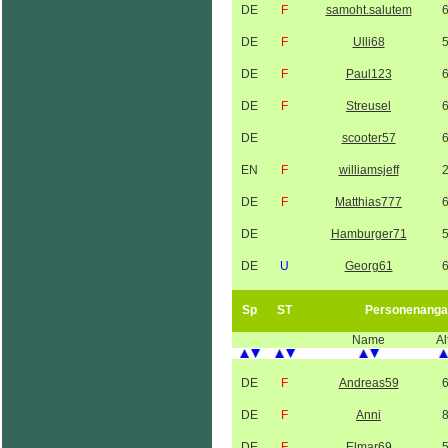
DE
F
samoht.salutem
DE
F
Ulli68
DE
F
Paul123
DE
F
Streusel
DE
scooter57
EN
F
williamsjeff
DE
F
Matthias777
DE
Hamburger71
DE
U
Georg61
Sp
ST
Personenanga
Name
Al
DE
F
Andreas59
DE
F
Anni
DE
F
Elmar69