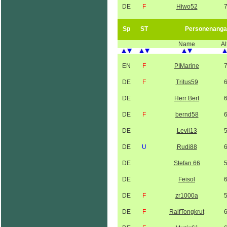
DE
F
Hiwo52
Sp
ST
Personenanga
Name
Al
EN
F
PIMarine
DE
F
Tritus59
DE
Herr Bert
DE
F
bernd58
DE
Levil13
DE
U
Rudi88
DE
Stefan 66
DE
Feisol
DE
F
zr1000a
DE
F
RalfTongkrut