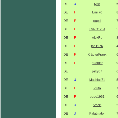
DE
U
tybe
DE
F
Emil76
DE
F
papsi
DE
F
ENNO1234
DE
F
AlexRo
DE
F
jan1976
DE
F
KräuterFrank
DE
F
guenter
DE
psky07
DE
U
Matthias71
DE
F
Pluto
DE
F
pepe1961
DE
U
Stocki
DE
U
Palatinator