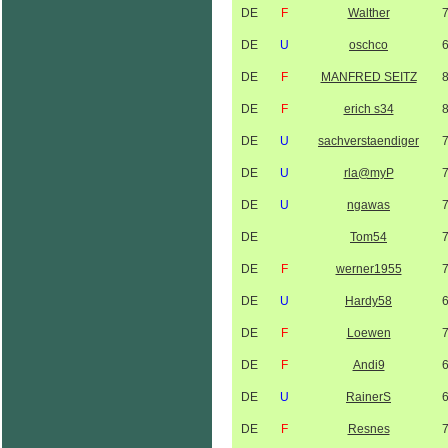
DE
F
Walther
DE
U
oschco
DE
F
MANFRED SEITZ
DE
F
erich s34
DE
U
sachverstaendiger
DE
U
rla@myP
DE
U
ngawas
DE
Tom54
DE
F
werner1955
DE
U
Hardy58
DE
F
Loewen
DE
F
Andi9
DE
U
RainerS
DE
F
Resnes