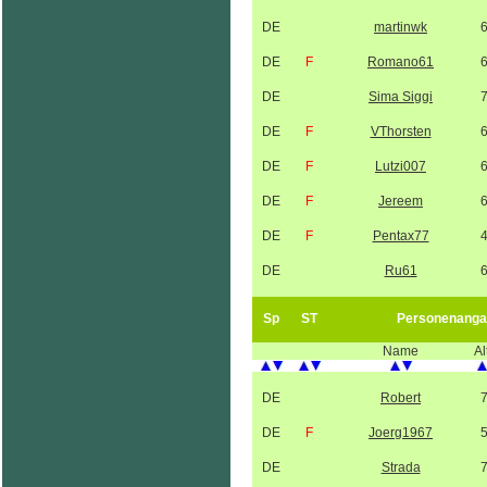
DE
martinwk
DE
F
Romano61
DE
Sima Siggi
DE
F
VThorsten
DE
F
Lutzi007
DE
F
Jereem
DE
F
Pentax77
DE
Ru61
Sp
ST
Personenanga
Name
Al
DE
Robert
DE
F
Joerg1967
DE
Strada