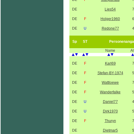
DE
Lies54
DE
F
Holger1960
DE
U
Redone77
Sp
ST
Personenanga
Name
Al
DE
F
Karl69
DE
F
Stefan-BY-1974
DE
F
Wattloewe
DE
F
Wanderfalke
DE
U
Daniel77
DE
U
Dirk1970
DE
F
Thuryn
DE
Dietmar5