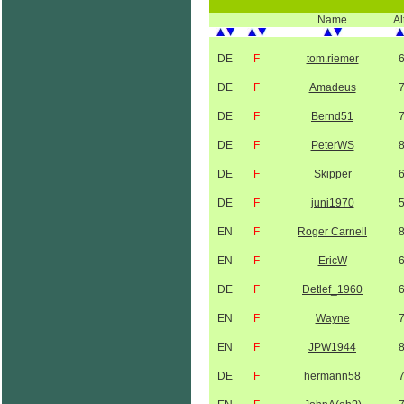
Name
Al
DE
F
tom.riemer
DE
F
Amadeus
DE
F
Bernd51
DE
F
PeterWS
DE
F
Skipper
DE
F
juni1970
EN
F
Roger Carnell
EN
F
EricW
DE
F
Detlef_1960
EN
F
Wayne
EN
F
JPW1944
DE
F
hermann58