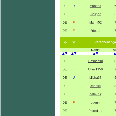
DE
U
Manfred
DE
urosport
DE
F
Manni52
DE
F
Frieder
Sp
ST
Personenanga
Name
Al
DE
F
Hatmartini
DE
F
Chris1950
DE
U
Micha67
DE
F
carloso
DE
F
helmut.k
DE
F
guenni
DE
Pierrot.de