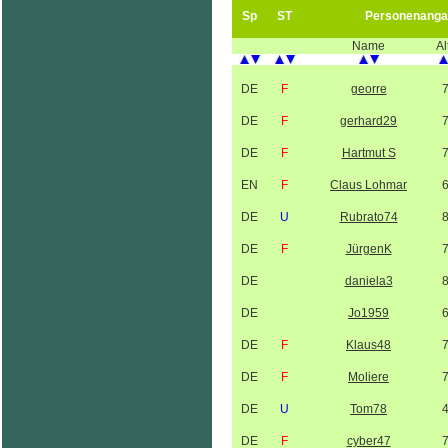
Sp
ST
Personenanga
Name
Al
DE
F
georre
DE
F
gerhard29
DE
F
Hartmut S
EN
F
Claus Lohmar
DE
U
Rubrato74
DE
F
JürgenK
DE
daniela3
DE
Jo1959
DE
F
Klaus48
DE
F
Moliere
DE
U
Tom78
DE
F
cyber47