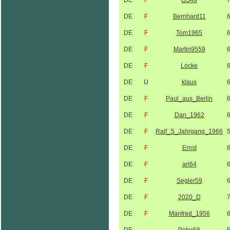
DE
F
GS49
DE
F
Bernhard11
DE
F
Tom1965
DE
F
Martin9559
DE
F
Locke
DE
U
klaus
DE
F
Paul_aus_Berlin
DE
F
Dan_1962
DE
F
Ralf_S_Jahrgang_1966
DE
F
Ernst
DE
F
ari64
DE
F
Segler59
DE
F
2020_D
DE
F
Manfred_1956