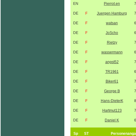
EN
Pierrot.en
DE
F
Juergen Hamburg
DE
F
watsan
DE
F
JoScho
DE
F
Rietzy
DE
F
wassermann
DE
F
angst52
DE
F
TR1961
DE
F
Biker61
DE
F
George B
DE
F
Hans-DieterK
DE
F
Hartmut123
DE
F
Daniel K
Sp
ST
Personenanga