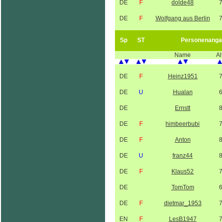
DE
F
dolde48
DE
F
Wolfgang aus Berlin
Sp
ST
Personenanga
Name
Al
DE
F
Heinz1951
DE
U
Hualan
DE
Ernstt
DE
F
himbeerbubi
DE
F
Anton
DE
U
franz44
DE
F
Klaus52
DE
TomTom
DE
F
dietmar_1953
EN
F
LesB1947