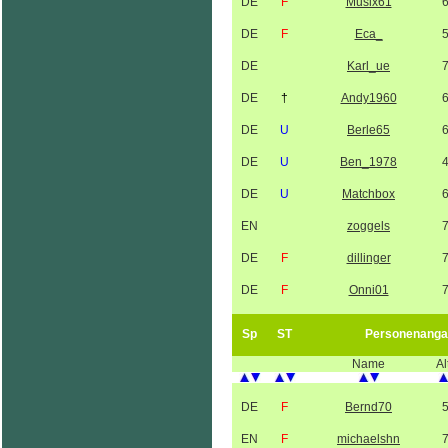
DE
F
Musix61
DE
F
Eca_
DE
Karl_ue
DE
†
Andy1960
DE
U
Berle65
DE
U
Ben_1978
DE
U
Matchbox
EN
zoggels
DE
F
dillinger
DE
F
Onni01
Sp
ST
Personenanga
Name
Al
DE
F
Bernd70
EN
F
michaelshn