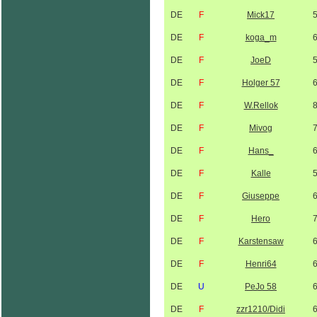
DE
F
Mick17
DE
F
koga_m
DE
F
JoeD
DE
F
Holger 57
DE
F
W.Rellok
DE
F
Mivog
DE
F
Hans_
DE
F
Kalle
DE
F
Giuseppe
DE
F
Hero
DE
F
Karstensaw
DE
F
Henri64
DE
U
PeJo 58
DE
F
zzr1210/Didi