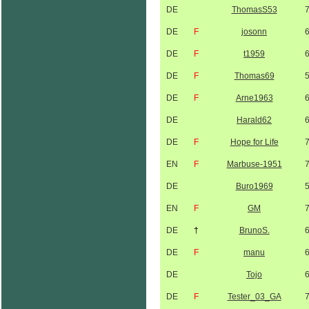
DE
ThomasS53
DE
F
josonn
DE
F
t1959
DE
F
Thomas69
DE
F
Arne1963
DE
Harald62
DE
F
Hope for Life
EN
F
Marbuse-1951
DE
Buro1969
EN
F
GM
DE
†
BrunoS.
DE
F
manu
DE
Tojo
DE
F
Tester_03_GA