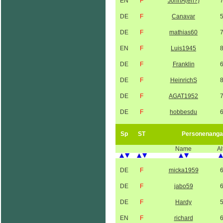
EN
F
JohnA(eh?)
DE
F
Canavar
DE
F
mathias60
EN
F
Luis1945
DE
F
Franklin
DE
F
HeinrichS
DE
F
AGAT1952
DE
F
hobbesdu
Sp
ST
Personenanga
Name
Al
DE
F
micka1959
DE
F
jabo59
DE
F
Hardy
EN
F
richard