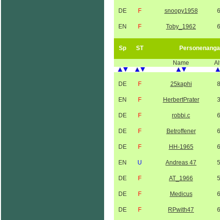
DE
F
snoopy1958
EN
F
Toby_1962
Sp
ST
Personenanga
Name
Al
DE
F
25kaphi
EN
F
HerbertPrater
DE
F
robbi.c
DE
F
Betroffener
DE
F
HH-1965
EN
U
Andreas 47
DE
F
AT_1966
DE
F
Medicus
DE
F
RPwith47