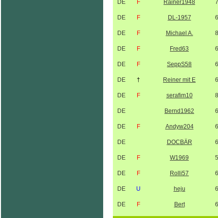
DE
F
Rainer1948
DE
F
DL-1957
DE
F
Michael A.
DE
F
Fred63
DE
F
SeppS58
DE
†
Reiner mit E
DE
F
serafim10
DE
Bernd1962
DE
F
Andyw204
DE
DOCBÄR
DE
F
W1969
DE
F
Rolli57
DE
U
heju
DE
F
Bert