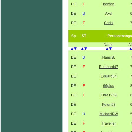
DE
F
benton
DE
U
Axel
DE
F
Chrisi
Sp
ST
Personenanga
Name
Al
DE
U
Hans B.
DE
F
Reinhard47
DE
Eduard54
DE
F
66plus
DE
F
Ehre1959
DE
Peter 58
DE
U
MichaNRW
DE
F
Traveller