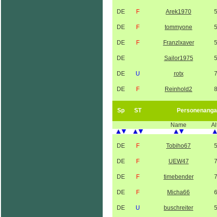
DE
F
Arek1970
DE
F
tommyone
DE
F
Franzlxaver
DE
Sailor1975
DE
U
rotx
DE
F
Reinhold2
Sp
ST
Personenanga
Name
Al
DE
F
Tobiho67
DE
F
UEW47
DE
F
timebender
DE
F
Micha66
DE
U
buschreiter