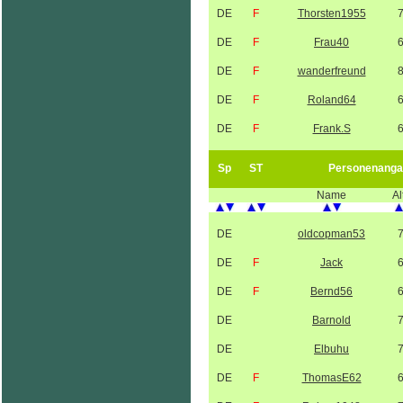
DE
F
Thorsten1955
DE
F
Frau40
DE
F
wanderfreund
DE
F
Roland64
DE
F
Frank.S
Sp
ST
Personenanga
Name
Al
DE
oldcopman53
DE
F
Jack
DE
F
Bernd56
DE
Barnold
DE
Elbuhu
DE
F
ThomasE62