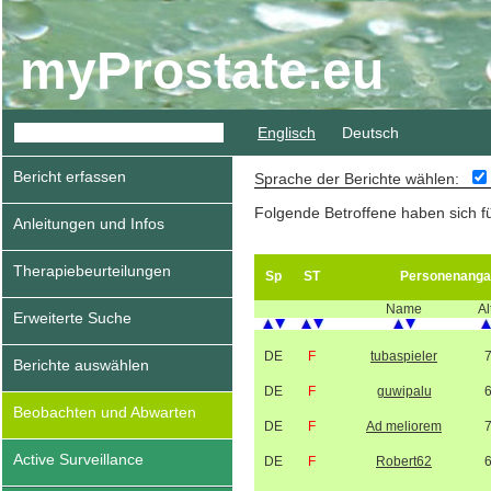
myProstate.eu
Englisch
Deutsch
Bericht erfassen
Sprache der Berichte wählen:
Folgende Betroffene haben sich f
Anleitungen und Infos
Therapiebeurteilungen
Sp
ST
Personenanga
Name
Al
Erweiterte Suche
DE
F
tubaspieler
Berichte auswählen
DE
F
guwipalu
Beobachten und Abwarten
DE
F
Ad meliorem
Active Surveillance
DE
F
Robert62