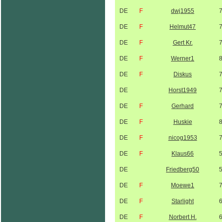
DE
F
dwj1955
DE
F
Helmut47
DE
F
Gert Kr.
DE
F
Werner1
DE
F
Diskus
DE
Horst1949
DE
F
Gerhard
DE
F
Huskie
DE
F
nicog1953
DE
F
Klaus66
DE
Friedberg50
DE
F
Moewe1
DE
F
Starlight
DE
F
Norbert H.