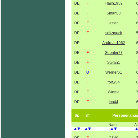
DE
F
Flash1959
DE
F
Smart63
DE
F
aster
DE
F
spitzmuck
DE
Andreas1962
DE
F
Guenter77
DE
F
Stefan1
DE
U
Werner61
DE
F
rolfw64
DE
F
Winnie
DE
F
Ibo44
Sp
ST
Personenanga
Name
Al