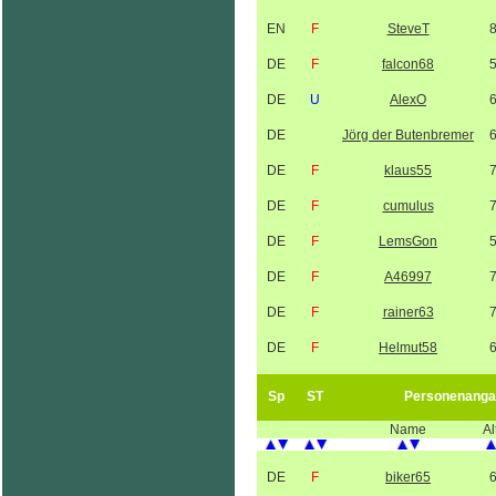
EN
F
SteveT
DE
F
falcon68
DE
U
AlexO
DE
Jörg der Butenbremer
DE
F
klaus55
DE
F
cumulus
DE
F
LemsGon
DE
F
A46997
DE
F
rainer63
DE
F
Helmut58
Sp
ST
Personenanga
Name
Al
DE
F
biker65