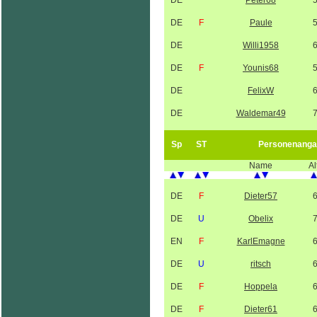
DE
Peter68
DE
F
Paule
DE
Willi1958
DE
F
Younis68
DE
FelixW
DE
Waldemar49
Sp
ST
Personenanga
Name
Al
DE
F
Dieter57
DE
U
Obelix
EN
F
KarlEmagne
DE
U
ritsch
DE
F
Hoppela
DE
F
Dieter61