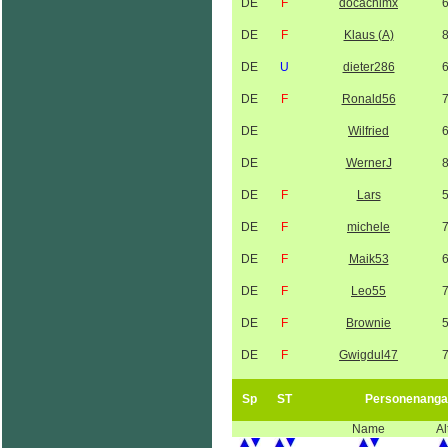
DE
F
docachimx
DE
F
Klaus (A)
DE
U
dieter286
DE
F
Ronald56
DE
Wilfried
DE
WernerJ
DE
F
Lars
DE
F
michele
DE
F
Maik53
DE
F
Leo55
DE
F
Brownie
DE
F
Gwigdul47
Sp
ST
Personenanga
Name
Al