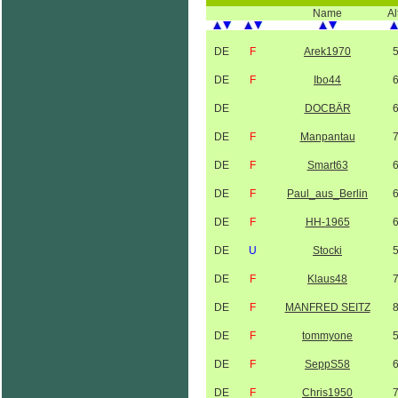
Name
Al
DE
F
Arek1970
DE
F
Ibo44
DE
DOCBÄR
DE
F
Manpantau
DE
F
Smart63
DE
F
Paul_aus_Berlin
DE
F
HH-1965
DE
U
Stocki
DE
F
Klaus48
DE
F
MANFRED SEITZ
DE
F
tommyone
DE
F
SeppS58
DE
F
Chris1950