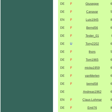
DE
F
Giuseppe
DE
F
Canavar
EN
F
Luis1945
DE
F
Bernd56
DE
F
Tester_01
DE
U
Tony2202
DE
F
thors
DE
F
Tom1965
DE
F
micka1959
DE
F
vanMerlen
DE
F
bernd58
DE
Andreas1962
EN
F
Claus Lohmar
DE
F
Emil76