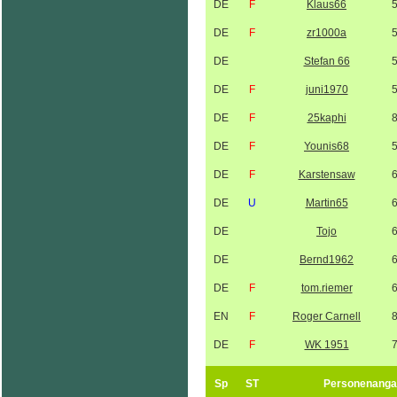
DE
F
Klaus66
DE
F
zr1000a
DE
Stefan 66
DE
F
juni1970
DE
F
25kaphi
DE
F
Younis68
DE
F
Karstensaw
DE
U
Martin65
DE
Tojo
DE
Bernd1962
DE
F
tom.riemer
EN
F
Roger Carnell
DE
F
WK 1951
Sp
ST
Personenanga