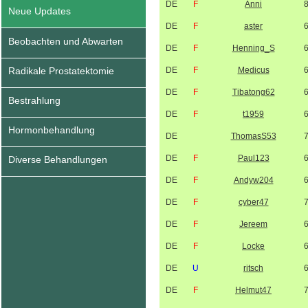
DE
F
Anni
Neue Updates
DE
F
aster
Beobachten und Abwarten
DE
F
Henning_S
Radikale Prostatektomie
DE
F
Medicus
DE
F
Tibatong62
Bestrahlung
DE
F
t1959
Hormonbehandlung
DE
ThomasS53
DE
F
Paul123
Diverse Behandlungen
DE
F
Andyw204
DE
F
cyber47
DE
F
Jereem
DE
F
Locke
DE
U
ritsch
DE
F
Helmut47