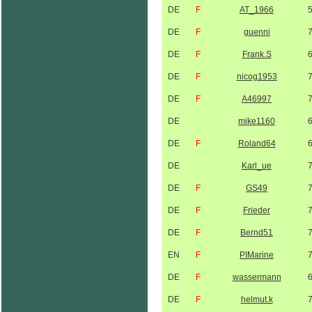
DE
F
AT_1966
DE
F
guenni
DE
F
Frank.S
DE
F
nicog1953
DE
F
A46997
DE
mike1160
DE
F
Roland64
DE
Karl_ue
DE
F
GS49
DE
F
Frieder
DE
F
Bernd51
EN
F
PIMarine
DE
F
wassermann
DE
F
helmut.k