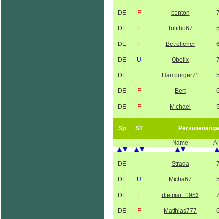
DE
F
benton
DE
F
Tobiho67
DE
F
Betroffener
DE
U
Obelix
DE
Hamburger71
DE
F
Bert
DE
F
Michael
Sp
ST
Personenanga
Name
Al
DE
Strada
DE
U
Micha67
DE
F
dietmar_1953
DE
F
Matthias777