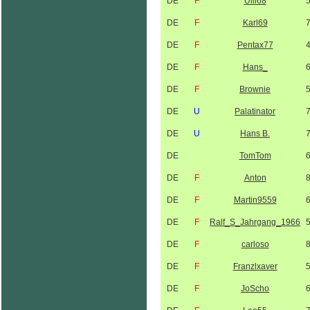
DE
F
Ulli68
DE
F
Karl69
DE
F
Pentax77
DE
F
Hans_
DE
F
Brownie
DE
U
Palatinator
DE
U
Hans B.
DE
TomTom
DE
F
Anton
DE
F
Martin9559
DE
F
Ralf_S_Jahrgang_1966
DE
F
carloso
DE
F
Franzlxaver
DE
F
JoScho