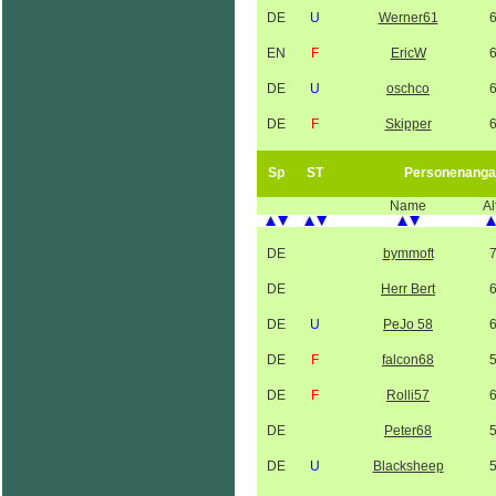
DE
U
Werner61
EN
F
EricW
DE
U
oschco
DE
F
Skipper
Sp
ST
Personenanga
Name
Al
DE
bymmoft
DE
Herr Bert
DE
U
PeJo 58
DE
F
falcon68
DE
F
Rolli57
DE
Peter68
DE
U
Blacksheep