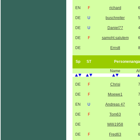
EN
F
richard
DE
U
buschreiter
DE
U
Daniel77
DE
F
samoht.salutem
DE
Ernstt
Sp
ST
Personenanga
Name
Al
DE
F
Chrisi
DE
F
Moewe1
EN
U
Andreas 47
DE
F
Tom63
DE
Willi1958
DE
F
Fred63