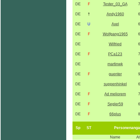
DE
F
Tester_03_GA
DE
†
Andy1960
DE
U
Axel
DE
F
Wolfgang1965
DE
Wilfried
DE
F
PCa123
DE
martinwk
DE
F
guenter
DE
suppenhinkel
DE
F
Ad meliorem
DE
F
Segler59
DE
F
66plus
Sp
ST
Personenanga
Name
Al