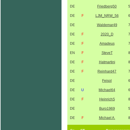
DE
Friedberg50
DE
F
LJM_NRW_56
DE
Waldemar49
DE
F
2020_D
DE
F
Amadeus
EN
F
SteveT
DE
F
Hatmartini
DE
F
Reinhard47
DE
Feisol
DE
U
Michael64
DE
F
HeinrichS
DE
Buro1969
DE
F
Michael A.