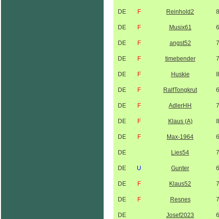
DE
F
Reinhold2
DE
F
Musix61
DE
F
angst52
DE
F
timebender
DE
F
Huskie
DE
F
RalfTongkrut
DE
F
AdlerHH
DE
F
Klaus (A)
DE
F
Max-1964
DE
Lies54
DE
U
Gunter
DE
F
Klaus52
DE
F
Resnes
DE
Josef2023