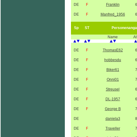
DE
F
Franklin
DE
F
Manfred_1956
Sp
ST
Personenanga
Name
Al
DE
F
ThomasE62
DE
F
hobbesdu
DE
F
Biker61
DE
F
Onni01
DE
F
Streusel
DE
F
DL-1957
DE
F
George B
DE
daniela3
DE
F
Traveller