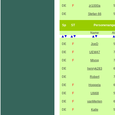
DE
F
zr1000a
DE
Stefan 66
Sp
ST
Personenanga
Name
Al
DE
F
JoeD
DE
F
UEW47
DE
F
Mivog
DE
henryk283
DE
Robert
DE
F
Hoppela
DE
F
Ulli68
DE
F
vanMerlen
DE
F
Kalle