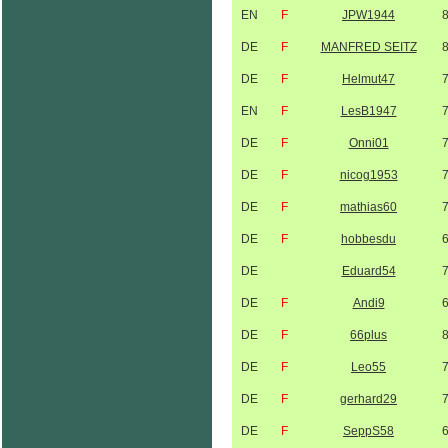
EN
F
JPW1944
DE
F
MANFRED SEITZ
DE
F
Helmut47
EN
F
LesB1947
DE
F
Onni01
DE
F
nicog1953
DE
F
mathias60
DE
F
hobbesdu
DE
Eduard54
DE
F
Andi9
DE
F
66plus
DE
F
Leo55
DE
F
gerhard29
DE
F
SeppS58