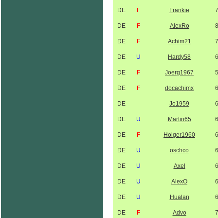
DE
F
Frankie
DE
F
AlexRo
DE
F
Achim21
DE
U
Hardy58
DE
F
Joerg1967
DE
F
docachimx
DE
Jo1959
DE
U
Martin65
DE
F
Holger1960
DE
U
oschco
DE
U
Axel
DE
U
AlexO
DE
U
Hualan
DE
F
Advo