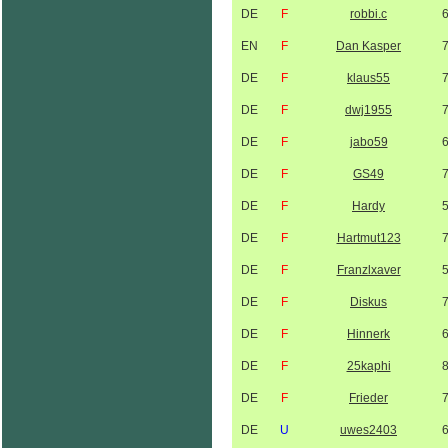
DE
F
robbi.c
EN
F
Dan Kasper
DE
F
klaus55
DE
F
dwj1955
DE
F
jabo59
DE
F
GS49
DE
F
Hardy
DE
F
Hartmut123
DE
F
Franzlxaver
DE
F
Diskus
DE
F
Hinnerk
DE
F
25kaphi
DE
F
Frieder
DE
U
uwes2403