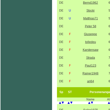
DE
Bernd1962
DE
U
Stocki
DE
U
Matthias71
DE
Peter 58
DE
F
Giuseppe
DE
F
tolledeu
DE
F
Karstensaw
DE
Strada
DE
F
Paul123
DE
F
Rainer1948
DE
F
ari64
Sp
ST
Personenanga
Name
Al