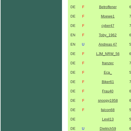
DE
F
Betroffener
DE
F
Moewe1
DE
F
cyber47
EN
F
Toby_1962
EN
U
Andreas 47
DE
F
LJM_NRW_56
DE
F
franzec
DE
F
Eca_
DE
F
Biker61
DE
F
Frau40
DE
F
snoopy1958
DE
F
falcon68
DE
Levil13
DE
U
Dietrich59