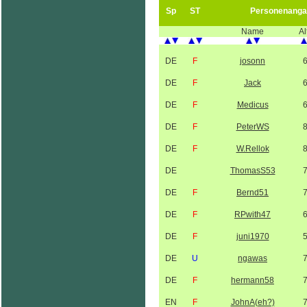
Sp
ST
Personenanga
Name
Al
DE
F
josonn
DE
F
Jack
DE
F
Medicus
DE
F
PeterWS
DE
F
W.Rellok
DE
ThomasS53
DE
F
Bernd51
DE
F
RPwith47
DE
F
juni1970
DE
U
ngawas
DE
F
hermann58
EN
F
JohnA(eh?)