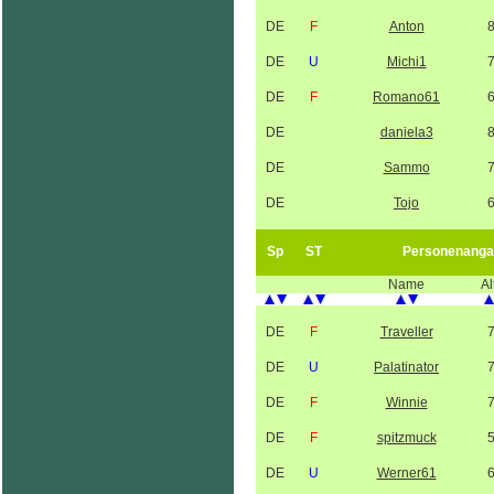
DE
F
Anton
DE
U
Michi1
DE
F
Romano61
DE
daniela3
DE
Sammo
DE
Tojo
Sp
ST
Personenanga
Name
Al
DE
F
Traveller
DE
U
Palatinator
DE
F
Winnie
DE
F
spitzmuck
DE
U
Werner61