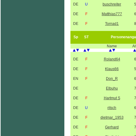
DE
U
buschreiter
DE
F
Matthias777
DE
F
Tornad1
Sp
ST
Personenanga
Name
Al
DE
F
Roland64
DE
F
Klaus66
EN
F
Don_R
DE
Elbuhu
DE
F
Hartmut S
DE
U
ritsch
DE
F
dietmar_1953
DE
F
Gerhard