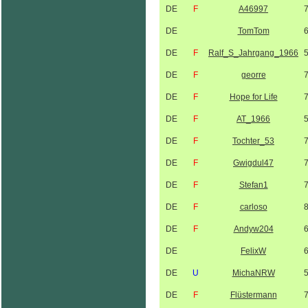
DE
F
A46997
DE
TomTom
DE
F
Ralf_S_Jahrgang_1966
DE
F
georre
DE
F
Hope for Life
DE
F
AT_1966
DE
F
Tochter_53
DE
F
Gwigdul47
DE
F
Stefan1
DE
F
carloso
DE
F
Andyw204
DE
FelixW
DE
U
MichaNRW
DE
F
Flüstermann