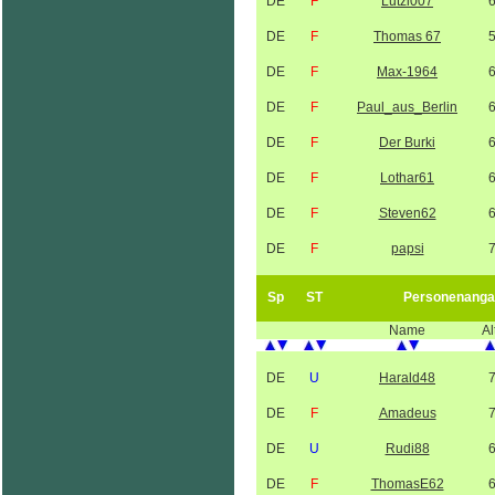
DE
F
Lutzi007
DE
F
Thomas 67
DE
F
Max-1964
DE
F
Paul_aus_Berlin
DE
F
Der Burki
DE
F
Lothar61
DE
F
Steven62
DE
F
papsi
Sp
ST
Personenanga
Name
Al
DE
U
Harald48
DE
F
Amadeus
DE
U
Rudi88
DE
F
ThomasE62