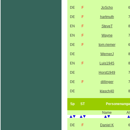
DE
F
JoScho
DE
F
hartmuth
EN
F
SteveT
EN
F
Wayne
DE
F
tom.riemer
DE
WernerJ
EN
F
Luis1945
DE
Horst1949
DE
F
dillinger
DE
klasch40
Sp
ST
Personenanga
Name
Al
DE
F
Daniel K