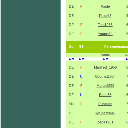
DE
F
Paule
DE
Peter68
DE
F
Tom1965
DE
F
Younis68
Sp
ST
Personenanga
Name
Al
DE
F
Manfred_1956
DE
U
Optimist1954
DE
F
Martin9559
DE
U
Berle65
EN
F
PIMarine
DE
Waldemar49
DE
F
pepe1961