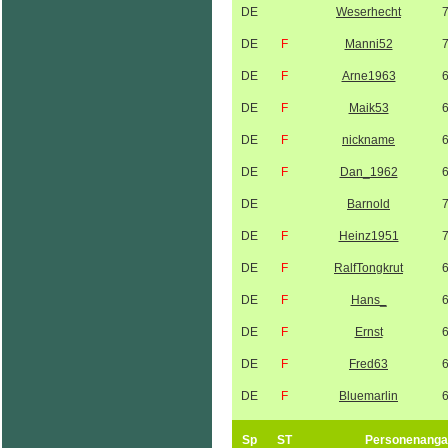
DE
Weserhecht
DE
F
Manni52
DE
F
Arne1963
DE
F
Maik53
DE
F
nickname
DE
F
Dan_1962
DE
Barnold
DE
F
Heinz1951
DE
F
RalfTongkrut
DE
F
Hans_
DE
F
Ernst
DE
F
Fred63
DE
F
Bluemarlin
Sp
ST
Personenanga