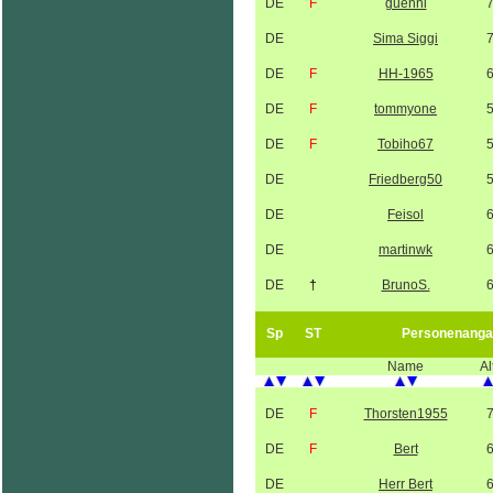
DE
F
guenni
DE
Sima Siggi
DE
F
HH-1965
DE
F
tommyone
DE
F
Tobiho67
DE
Friedberg50
DE
Feisol
DE
martinwk
DE
†
BrunoS.
Sp
ST
Personenanga
Name
Al
DE
F
Thorsten1955
DE
F
Bert
DE
Herr Bert