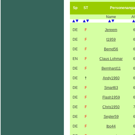
Sp
ST
Personenanga
Name
Al
DE
F
Jereem
DE
F
t1959
DE
F
Bernd56
EN
F
Claus Lohmar
DE
F
Bernhard11
DE
†
Andy1960
DE
F
Smart63
DE
F
Flash1959
DE
F
Chris1950
DE
F
Segler59
DE
F
Ibo44