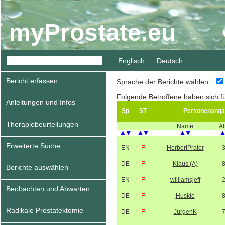
myProstate.eu
Englisch
Deutsch
Bericht erfassen
Sprache der Berichte wählen:
Folgende Betroffene haben sich f
Anleitungen und Infos
Sp
ST
Personenanga
Therapiebeurteilungen
Name
Al
Erweiterte Suche
EN
F
HerbertPrater
DE
F
Klaus (A)
Berichte auswählen
EN
F
williamsjeff
Beobachten und Abwarten
DE
F
Huskie
Radikale Prostatektomie
DE
F
JürgenK