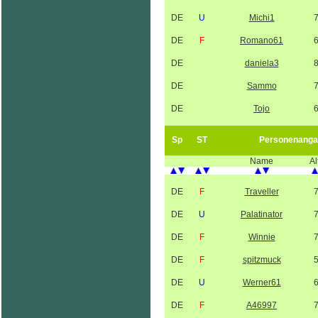
DE
U
Michi1
DE
F
Romano61
DE
daniela3
DE
Sammo
DE
Tojo
Sp
ST
Personenanga
Name
Al
DE
F
Traveller
DE
U
Palatinator
DE
F
Winnie
DE
F
spitzmuck
DE
U
Werner61
DE
F
A46997