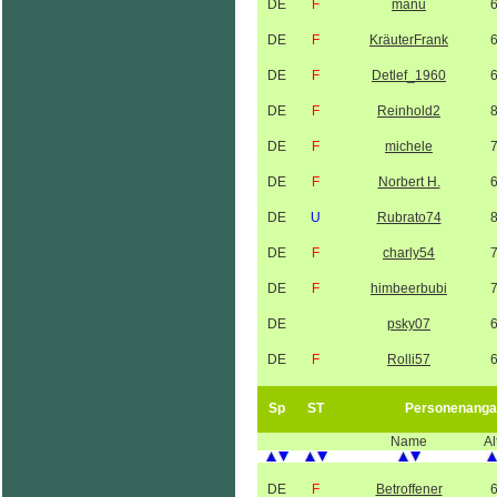
DE
F
manu
DE
F
KräuterFrank
DE
F
Detlef_1960
DE
F
Reinhold2
DE
F
michele
DE
F
Norbert H.
DE
U
Rubrato74
DE
F
charly54
DE
F
himbeerbubi
DE
psky07
DE
F
Rolli57
Sp
ST
Personenanga
Name
Al
DE
F
Betroffener