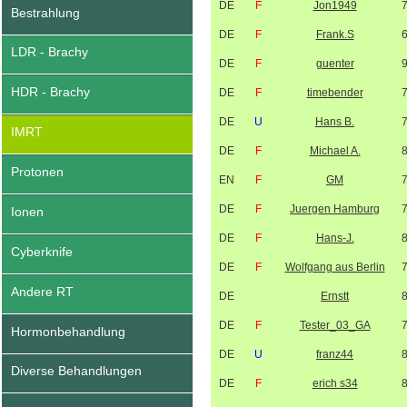
DE
F
Jon1949
Bestrahlung
DE
F
Frank.S
LDR - Brachy
DE
F
guenter
HDR - Brachy
DE
F
timebender
DE
U
Hans B.
IMRT
DE
F
Michael A.
Protonen
EN
F
GM
DE
F
Juergen Hamburg
Ionen
DE
F
Hans-J.
Cyberknife
DE
F
Wolfgang aus Berlin
Andere RT
DE
Ernstt
DE
F
Tester_03_GA
Hormonbehandlung
DE
U
franz44
Diverse Behandlungen
DE
F
erich s34