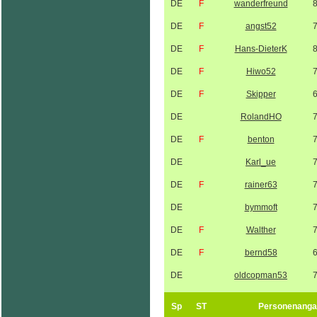
DE
F
wanderfreund
DE
F
angst52
DE
F
Hans-DieterK
DE
F
Hiwo52
DE
F
Skipper
DE
RolandHO
DE
F
benton
DE
Karl_ue
DE
F
rainer63
DE
bymmoft
DE
F
Walther
DE
F
bernd58
DE
oldcopman53
Sp
ST
Personenanga