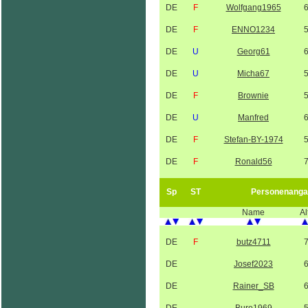
DE
F
Wolfgang1965
DE
F
ENNO1234
DE
U
Georg61
DE
U
Micha67
DE
F
Brownie
DE
U
Manfred
DE
F
Stefan-BY-1974
DE
F
Ronald56
Sp
ST
Personenanga
Name
Al
DE
F
butz4711
DE
Josef2023
DE
Rainer_SB