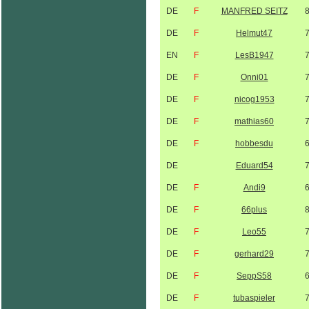
DE
F
MANFRED SEITZ
DE
F
Helmut47
EN
F
LesB1947
DE
F
Onni01
DE
F
nicog1953
DE
F
mathias60
DE
F
hobbesdu
DE
Eduard54
DE
F
Andi9
DE
F
66plus
DE
F
Leo55
DE
F
gerhard29
DE
F
SeppS58
DE
F
tubaspieler