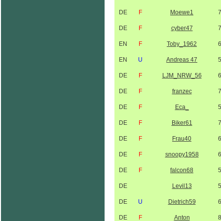
DE
F
Moewe1
DE
F
cyber47
EN
F
Toby_1962
EN
U
Andreas 47
DE
F
LJM_NRW_56
DE
F
franzec
DE
F
Eca_
DE
F
Biker61
DE
F
Frau40
DE
F
snoopy1958
DE
F
falcon68
DE
Levil13
DE
U
Dietrich59
DE
F
Anton