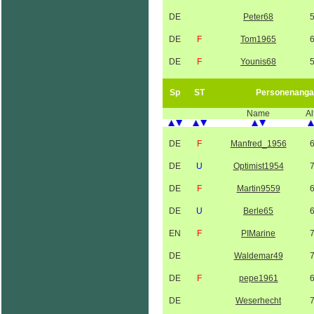
DE
Peter68
DE
F
Tom1965
DE
F
Younis68
Sp
ST
Personenanga
Name
Al
DE
F
Manfred_1956
DE
U
Optimist1954
DE
F
Martin9559
DE
U
Berle65
EN
F
PIMarine
DE
Waldemar49
DE
F
pepe1961
DE
Weserhecht