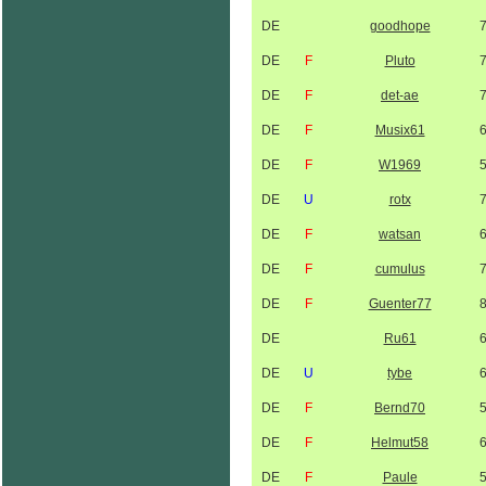
DE
goodhope
DE
F
Pluto
DE
F
det-ae
DE
F
Musix61
DE
F
W1969
DE
U
rotx
DE
F
watsan
DE
F
cumulus
DE
F
Guenter77
DE
Ru61
DE
U
tybe
DE
F
Bernd70
DE
F
Helmut58
DE
F
Paule