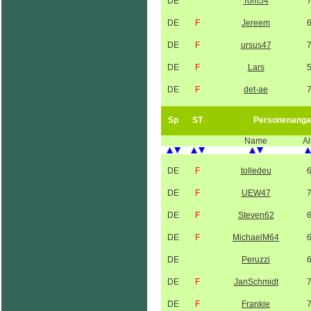
DE
Tom54
DE
F
Jereem
DE
F
ursus47
DE
F
Lars
DE
F
det-ae
Sp
ST
Personenanga
Name
Al
DE
F
tolledeu
DE
F
UEW47
DE
F
Steven62
DE
F
MichaelM64
DE
Peruzzi
DE
F
JanSchmidt
DE
F
Frankie