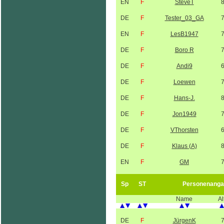
EN
F
SteveT
DE
F
Tester_03_GA
EN
F
LesB1947
DE
F
Boro R
DE
F
Andi9
DE
F
Loewen
DE
F
Hans-J.
DE
F
Jon1949
DE
F
VThorsten
DE
F
Klaus (A)
EN
F
GM
Sp
ST
Personenanga
Name
Al
DE
F
JürgenK