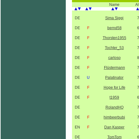
Name
Al
DE
Sima Siggi
DE
F
bernd58
DE
F
Thorsten1955
DE
F
Tochter_53
DE
F
carloso
DE
F
Flüstermann
DE
U
Palatinator
DE
F
Hope for Life
DE
F
t1959
DE
RolandHO
DE
F
himbeerbubi
EN
F
Dan Kasper
DE
TomTom