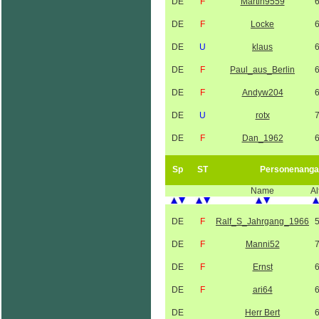
DE
F
Martin9559
DE
F
Locke
DE
U
klaus
DE
F
Paul_aus_Berlin
DE
F
Andyw204
DE
U
rotx
DE
F
Dan_1962
Sp
ST
Personenanga
Name
Al
DE
F
Ralf_S_Jahrgang_1966
DE
F
Manni52
DE
F
Ernst
DE
F
ari64
DE
Herr Bert