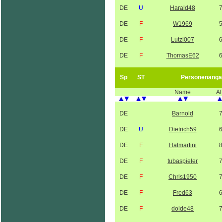
DE
U
Harald48
DE
F
W1969
DE
F
Lutzi007
DE
F
ThomasE62
Sp
ST
Personenanga
Name
Al
DE
Barnold
DE
U
Dietrich59
DE
F
Hatmartini
DE
F
tubaspieler
DE
F
Chris1950
DE
F
Fred63
DE
F
dolde48