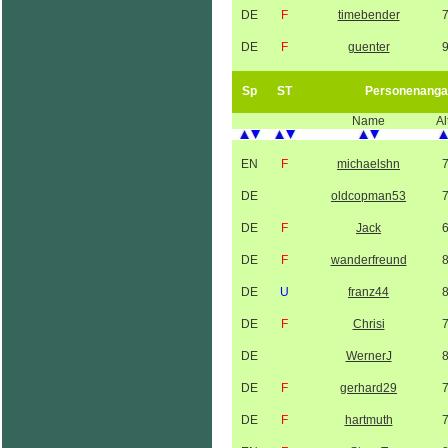
DE
F
timebender
DE
F
guenter
Sp
ST
Personenanga
Name
Al
EN
F
michaelshn
DE
oldcopman53
DE
F
Jack
DE
F
wanderfreund
DE
U
franz44
DE
F
Chrisi
DE
WernerJ
DE
F
gerhard29
DE
F
hartmuth