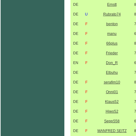
DE
Ernstt
DE
U
Rubrato74
DE
F
benton
DE
F
manu
DE
F
66plus
DE
F
Frieder
EN
F
Don_R
DE
Elbuhu
DE
F
serafim10
DE
F
Onni01
DE
F
Klaus52
DE
F
Hiwo52
DE
F
SeppS58
DE
F
MANFRED SEITZ