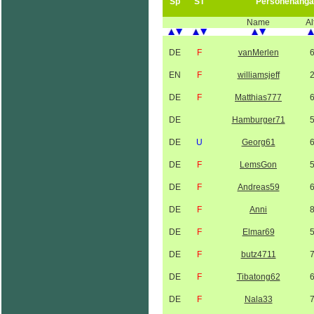
Sp
ST
Personenanga
Name
Al
DE
F
vanMerlen
EN
F
williamsjeff
DE
F
Matthias777
DE
Hamburger71
DE
U
Georg61
DE
F
LemsGon
DE
F
Andreas59
DE
F
Anni
DE
F
Elmar69
DE
F
butz4711
DE
F
Tibatong62
DE
F
Nala33