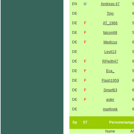
EN
U
Andreas 47
DE
Tojo
DE
F
AT_1966
DE
F
falcon68
DE
F
Medicus
DE
Levil13
DE
F
RPwith47
DE
F
Eca_
DE
F
Flash1959
DE
F
Smart63
DE
F
aster
DE
martinwk
Sp
ST
Personenanga
Name
Al