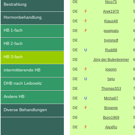
DE
Nico75
Bestrahlung
DE
F
Arek1970
Hormonbehandlung
DE
F
Klaus48
HB 1-fach
DE
F
guwipalu
DE
bymmoft
HB 2-fach
DE
U
Rudi88
HB 3-fach
DE
Jörg der Butenbremer
DE
F
josonn
intermittierende HB
DE
U
heju
DHB nach Leibowitz
DE
ThomasS53
Andere HB
DE
U
Micha67
DE
F
Brownie
Diverse Behandlungen
DE
Buro1969
DE
F
AlexRo