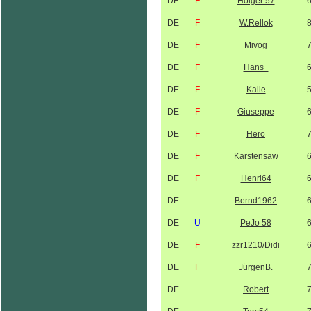
DE
F
Holger 57
DE
F
W.Rellok
DE
F
Mivog
DE
F
Hans_
DE
F
Kalle
DE
F
Giuseppe
DE
F
Hero
DE
F
Karstensaw
DE
F
Henri64
DE
Bernd1962
DE
U
PeJo 58
DE
F
zzr1210/Didi
DE
F
JürgenB.
DE
Robert