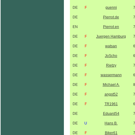
DE
F
guenni
DE
Pierrot.de
EN
Pierrot.en
DE
F
Juergen Hamburg
DE
F
watsan
DE
F
JoScho
DE
F
Rietzy
DE
F
wassermann
DE
F
Michael A.
DE
F
angst52
DE
F
TR1961
DE
Eduard54
DE
U
Hans B.
DE
F
Biker61