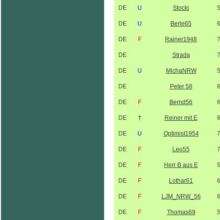
DE
U
Stocki
DE
U
Berle65
DE
F
Rainer1948
DE
Strada
DE
U
MichaNRW
DE
Peter 58
DE
F
Bernd56
DE
†
Reiner mit E
DE
U
Optimist1954
DE
F
Leo55
DE
F
Herr B aus E
DE
F
Lothar61
DE
F
LJM_NRW_56
DE
F
Thomas69