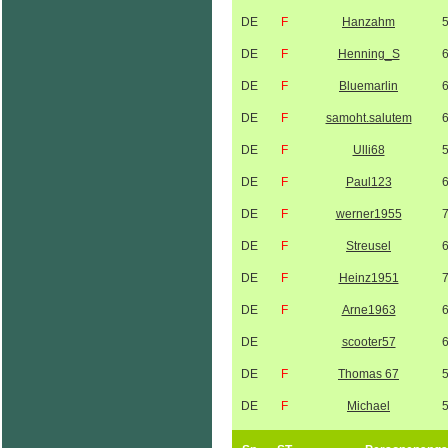
DE
F
Hanzahm
DE
F
Henning_S
DE
F
Bluemarlin
DE
F
samoht.salutem
DE
F
Ulli68
DE
F
Paul123
DE
F
werner1955
DE
F
Streusel
DE
F
Heinz1951
DE
F
Arne1963
DE
scooter57
DE
F
Thomas 67
DE
F
Michael