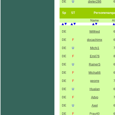
DE
U
dieter286
Sp
ST
Personenanga
Name
Al
DE
Wilfried
DE
F
docachimx
DE
U
Michi1
DE
F
Emil76
DE
U
RainerS
DE
F
Micha66
DE
F
georre
DE
U
Hualan
DE
F
Advo
DE
U
Axel
DE
F
Frau40