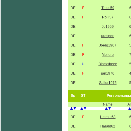
DE
F
Tritus59
DE
F
Rolli57
DE
Jo1959
DE
urosport
DE
F
Joerg1967
DE
F
Moliere
DE
U
Blacksheep
DE
F
jan1976
DE
Sailor1975
Sp
ST
Personenanga
Name
Al
DE
F
Helmut58
DE
Harald62