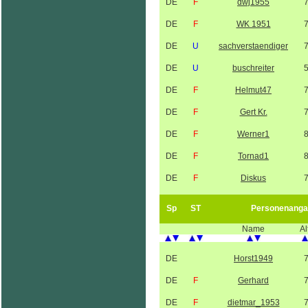
DE
F
dwj1955
DE
F
WK 1951
DE
U
sachverstaendiger
DE
U
buschreiter
DE
F
Helmut47
DE
F
Gert Kr.
DE
F
Werner1
DE
F
Tornad1
DE
F
Diskus
Sp
ST
Personenanga
Name
Al
DE
Horst1949
DE
F
Gerhard
DE
F
dietmar_1953