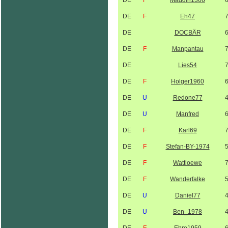
DE
F
Maddin1366
DE
F
Eh47
DE
DOCBÄR
DE
F
Manpantau
DE
Lies54
DE
F
Holger1960
DE
U
Redone77
DE
U
Manfred
DE
F
Karl69
DE
F
Stefan-BY-1974
DE
F
Wattloewe
DE
F
Wanderfalke
DE
U
Daniel77
DE
U
Ben_1978