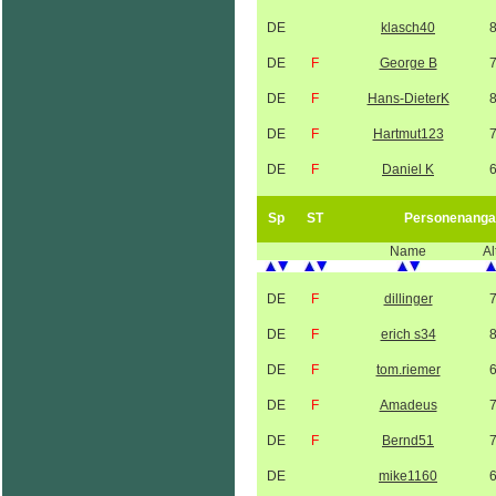
DE
klasch40
DE
F
George B
DE
F
Hans-DieterK
DE
F
Hartmut123
DE
F
Daniel K
Sp
ST
Personenanga
Name
Al
DE
F
dillinger
DE
F
erich s34
DE
F
tom.riemer
DE
F
Amadeus
DE
F
Bernd51
DE
mike1160