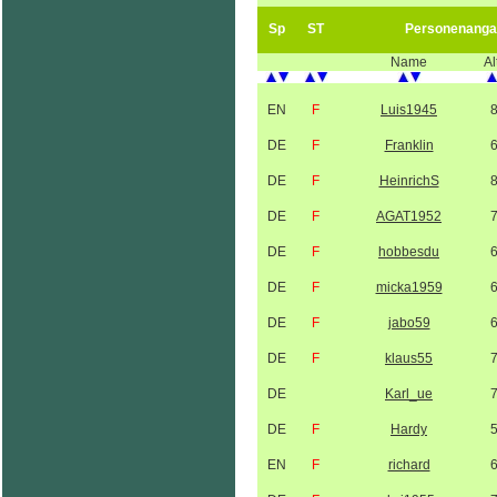
Sp
ST
Personenanga
Name
Al
EN
F
Luis1945
DE
F
Franklin
DE
F
HeinrichS
DE
F
AGAT1952
DE
F
hobbesdu
DE
F
micka1959
DE
F
jabo59
DE
F
klaus55
DE
Karl_ue
DE
F
Hardy
EN
F
richard