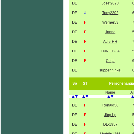
DE
Josef2023
DE
U
Tony2202
DE
F
Werner53
DE
F
Janne
DE
F
AdlerHH
DE
F
ENNO1234
DE
F
Colja
DE
suppenhinkel
Sp
ST
Personenanga
Name
Al
DE
F
Ronald56
DE
F
Jörg Lp
DE
F
DL-1957