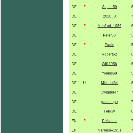
DE
F
Segler59
DE
F
2020_D
DE
F
Manfred_1956
DE
Peter68
DE
F
Paule
DE
F
Robert62
DE
Willi1958
DE
F
Younis68
DE
U
Michael64
DE
F
Gwigdul47
DE
goodhope
DE
FelixW
EN
F
PIMarine
EN
F
Marbuse-1951