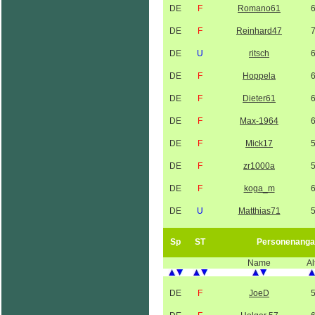
DE
F
Romano61
DE
F
Reinhard47
DE
U
ritsch
DE
F
Hoppela
DE
F
Dieter61
DE
F
Max-1964
DE
F
Mick17
DE
F
zr1000a
DE
F
koga_m
DE
U
Matthias71
Sp
ST
Personenanga
Name
Al
DE
F
JoeD