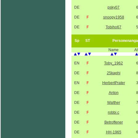
DE
psky07
DE
F
snoopy1958
DE
F
Tobiho67
Sp
ST
Personenanga
Name
Al
EN
F
Toby_1962
DE
F
25kaphi
EN
F
HerbertPrater
DE
F
Anton
DE
F
Walther
DE
F
robbi.c
DE
F
Betroffener
DE
F
HH-1965