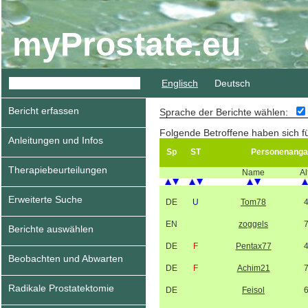
myProstate.eu
Englisch
Deutsch
Bericht erfassen
Sprache der Berichte wählen:
Folgende Betroffene haben sich f
Anleitungen und Infos
Sp
ST
Personenanga
Therapiebeurteilungen
Name
Al
Erweiterte Suche
DE
U
Tom78
EN
zoggels
Berichte auswählen
DE
F
Pentax77
Beobachten und Abwarten
DE
F
Achim21
Radikale Prostatektomie
DE
Feisol