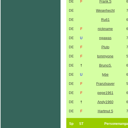
DE
F
Frank.S
DE
Weserhecht
DE
Ru61
DE
F
nickname
DE
U
ngawas
DE
F
Pluto
DE
F
tommyone
DE
†
BrunoS.
DE
U
tybe
DE
F
Franzlxaver
DE
F
pepe1961
DE
†
Andy1960
DE
F
Hartmut S
Sp
ST
Personenanga