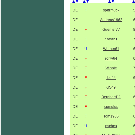
DE
F
spitzmuck
DE
Andreas1962
DE
F
Guenter77
DE
F
Stefan1
DE
U
Werner61
DE
F
rolfw64
DE
F
Winnie
DE
F
Ibo44
DE
F
GS49
DE
F
Bernhard11
DE
F
cumulus
DE
F
Tom1965
DE
U
oschco