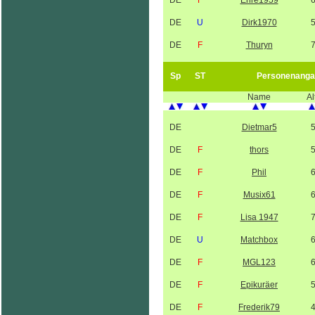
DE
F
Ehre1959
DE
U
Dirk1970
DE
F
Thuryn
Sp
ST
Personenanga
Name
Al
DE
Dietmar5
DE
F
thors
DE
F
Phil
DE
F
Musix61
DE
F
Lisa 1947
DE
U
Matchbox
DE
F
MGL123
DE
F
Epikuräer
DE
F
Frederik79