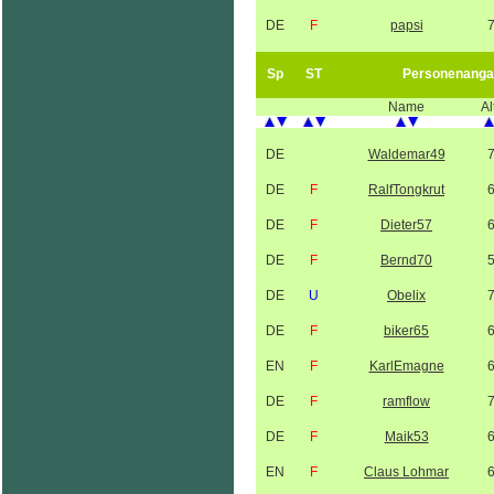
DE
F
papsi
Sp
ST
Personenanga
Name
Al
DE
Waldemar49
DE
F
RalfTongkrut
DE
F
Dieter57
DE
F
Bernd70
DE
U
Obelix
DE
F
biker65
EN
F
KarlEmagne
DE
F
ramflow
DE
F
Maik53
EN
F
Claus Lohmar