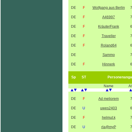
DE
F
Wolfgang aus Berlin
DE
F
A46997
DE
F
KräuterFrank
DE
F
Traveller
DE
F
Roland64
DE
Sammo
DE
F
Hinnerk
Sp
ST
Personenanga
Name
Al
DE
F
Ad meliorem
DE
U
uwes2403
DE
F
helmut.k
DE
U
rla@myP