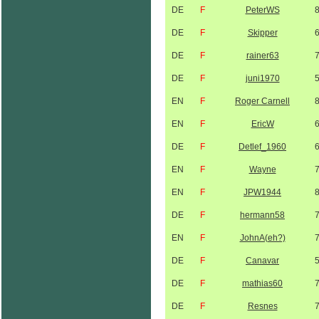
DE
F
PeterWS
DE
F
Skipper
DE
F
rainer63
DE
F
juni1970
EN
F
Roger Carnell
EN
F
EricW
DE
F
Detlef_1960
EN
F
Wayne
EN
F
JPW1944
DE
F
hermann58
EN
F
JohnA(eh?)
DE
F
Canavar
DE
F
mathias60
DE
F
Resnes