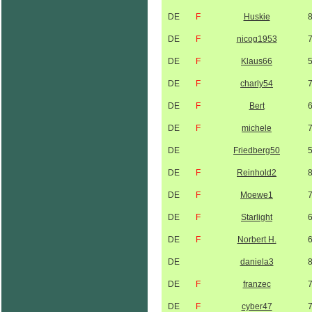
DE
F
Huskie
DE
F
nicog1953
DE
F
Klaus66
DE
F
charly54
DE
F
Bert
DE
F
michele
DE
Friedberg50
DE
F
Reinhold2
DE
F
Moewe1
DE
F
Starlight
DE
F
Norbert H.
DE
daniela3
DE
F
franzec
DE
F
cyber47