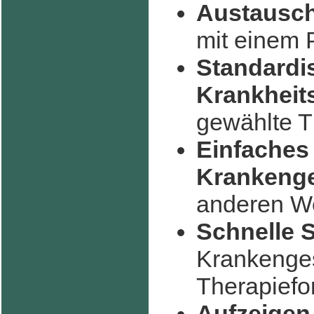
Austausch
mit einem 
Standardi
Krankheit
gewählte T
Einfaches
Krankeng
anderen We
Schnelle 
Krankenges
Therapiefo
Aufzeigen