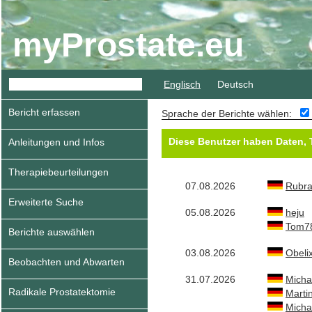
myProstate.eu
Englisch
Deutsch
Bericht erfassen
Sprache der Berichte wählen:
Diese Benutzer haben Daten, T
Anleitungen und Infos
Therapiebeurteilungen
07.08.2026
Rubra
Erweiterte Suche
05.08.2026
heju
Tom7
Berichte auswählen
03.08.2026
Obeli
Beobachten und Abwarten
31.07.2026
Micha
Radikale Prostatektomie
Marti
Mich