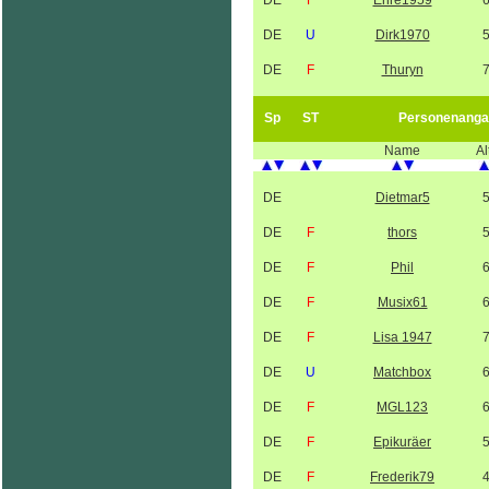
DE
F
Ehre1959
DE
U
Dirk1970
DE
F
Thuryn
Sp
ST
Personenanga
Name
Al
DE
Dietmar5
DE
F
thors
DE
F
Phil
DE
F
Musix61
DE
F
Lisa 1947
DE
U
Matchbox
DE
F
MGL123
DE
F
Epikuräer
DE
F
Frederik79