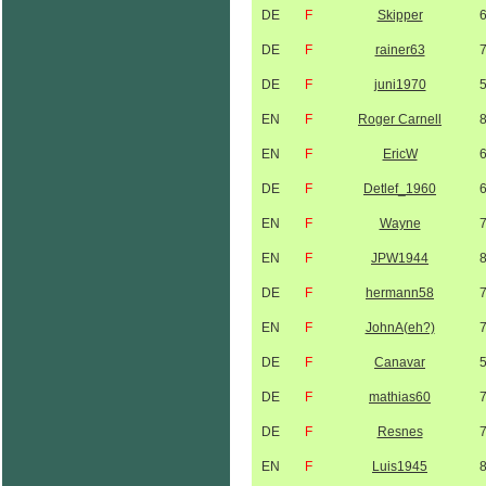
DE
F
Skipper
DE
F
rainer63
DE
F
juni1970
EN
F
Roger Carnell
EN
F
EricW
DE
F
Detlef_1960
EN
F
Wayne
EN
F
JPW1944
DE
F
hermann58
EN
F
JohnA(eh?)
DE
F
Canavar
DE
F
mathias60
DE
F
Resnes
EN
F
Luis1945