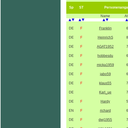
Sp
ST
Personenanga
Name
Al
DE
F
Franklin
DE
F
HeinrichS
DE
F
AGAT1952
DE
F
hobbesdu
DE
F
micka1959
DE
F
jabo59
DE
F
klaus55
DE
Karl_ue
DE
F
Hardy
EN
F
richard
DE
F
dwj1955