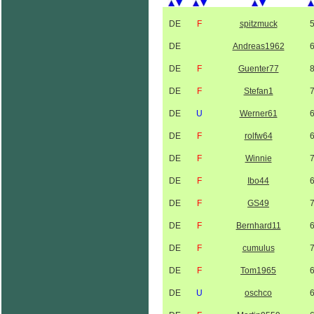
DE
F
spitzmuck
DE
Andreas1962
DE
F
Guenter77
DE
F
Stefan1
DE
U
Werner61
DE
F
rolfw64
DE
F
Winnie
DE
F
Ibo44
DE
F
GS49
DE
F
Bernhard11
DE
F
cumulus
DE
F
Tom1965
DE
U
oschco