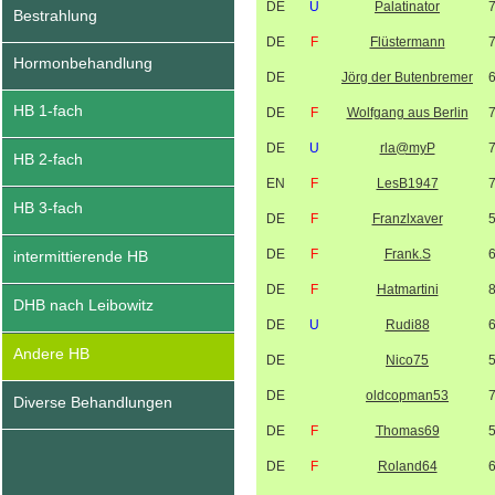
DE
U
Palatinator
Bestrahlung
DE
F
Flüstermann
Hormonbehandlung
DE
Jörg der Butenbremer
HB 1-fach
DE
F
Wolfgang aus Berlin
DE
U
rla@myP
HB 2-fach
EN
F
LesB1947
HB 3-fach
DE
F
Franzlxaver
DE
F
Frank.S
intermittierende HB
DE
F
Hatmartini
DHB nach Leibowitz
DE
U
Rudi88
Andere HB
DE
Nico75
DE
oldcopman53
Diverse Behandlungen
DE
F
Thomas69
DE
F
Roland64