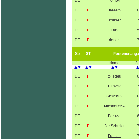
DE
Tom54
DE
F
Jereem
DE
F
ursus47
DE
F
Lars
DE
F
det-ae
Sp
ST
Personenanga
Name
Al
DE
F
tolledeu
DE
F
UEW47
DE
F
Steven62
DE
F
MichaelM64
DE
Peruzzi
DE
F
JanSchmidt
DE
F
Frankie