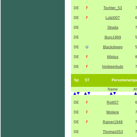
DE
F
Tochter_53
DE
F
Lutzi007
DE
Strada
DE
Buro1969
DE
U
Blacksheep
DE
F
66plus
DE
F
himbeerbubi
Sp
ST
Personenanga
Name
Al
DE
F
Rolli57
DE
F
Moliere
DE
F
Rainer1948
DE
ThomasS53