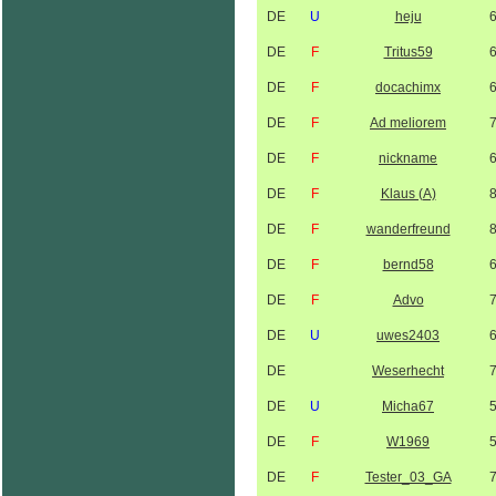
DE
U
heju
DE
F
Tritus59
DE
F
docachimx
DE
F
Ad meliorem
DE
F
nickname
DE
F
Klaus (A)
DE
F
wanderfreund
DE
F
bernd58
DE
F
Advo
DE
U
uwes2403
DE
Weserhecht
DE
U
Micha67
DE
F
W1969
DE
F
Tester_03_GA