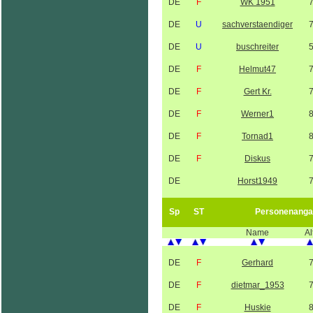
DE
F
WK 1951
DE
U
sachverstaendiger
DE
U
buschreiter
DE
F
Helmut47
DE
F
Gert Kr.
DE
F
Werner1
DE
F
Tornad1
DE
F
Diskus
DE
Horst1949
Sp
ST
Personenanga
Name
Al
DE
F
Gerhard
DE
F
dietmar_1953
DE
F
Huskie