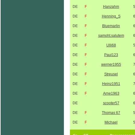
DE
F
Hanzahm
DE
F
Henning_S
DE
F
Bluemarlin
DE
F
samoht.salutem
DE
F
Ulli68
DE
F
Paul123
DE
F
werner1955
DE
F
Streusel
DE
F
Heinz1951
DE
F
Arne1963
DE
scooter57
DE
F
Thomas 67
DE
F
Michael