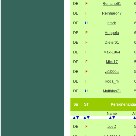
DE
F
Romano61
DE
F
Reinhard47
DE
U
ritsch
DE
F
Hoppela
DE
F
Dieter61
DE
F
Max-1964
DE
F
Mick17
DE
F
zr1000a
DE
F
koga_m
DE
U
Matthias71
Sp
ST
Personenanga
Name
Al
DE
F
JoeD