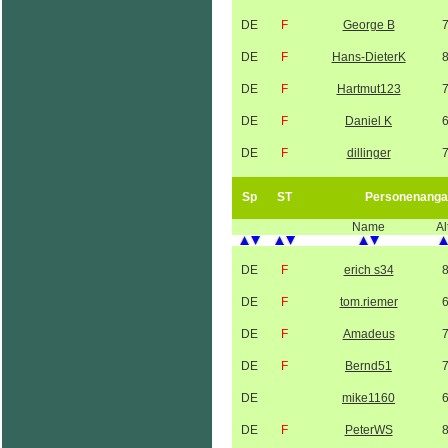
DE
F
George B
DE
F
Hans-DieterK
DE
F
Hartmut123
DE
F
Daniel K
DE
F
dillinger
Sp
ST
Personenanga
Name
Al
DE
F
erich s34
DE
F
tom.riemer
DE
F
Amadeus
DE
F
Bernd51
DE
mike1160
DE
F
PeterWS