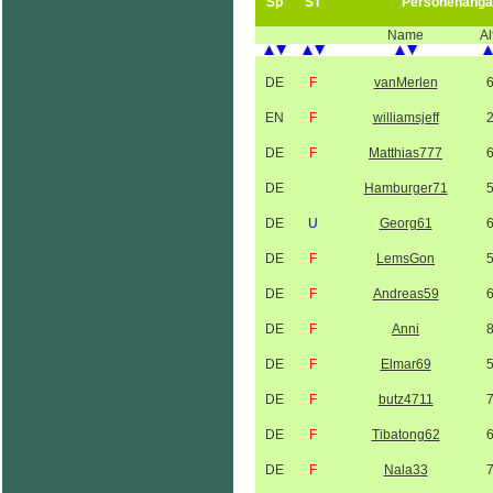
Sp
ST
Personenanga
Name
Al
DE
F
vanMerlen
EN
F
williamsjeff
DE
F
Matthias777
DE
Hamburger71
DE
U
Georg61
DE
F
LemsGon
DE
F
Andreas59
DE
F
Anni
DE
F
Elmar69
DE
F
butz4711
DE
F
Tibatong62
DE
F
Nala33