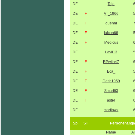
DE
Tojo
DE
F
AT_1966
DE
F
guenni
DE
F
falcon68
DE
F
Medicus
DE
Levil13
DE
F
RPwith47
DE
F
Eca_
DE
F
Flash1959
DE
F
Smart63
DE
F
aster
DE
martinwk
Sp
ST
Personenanga
Name
Al