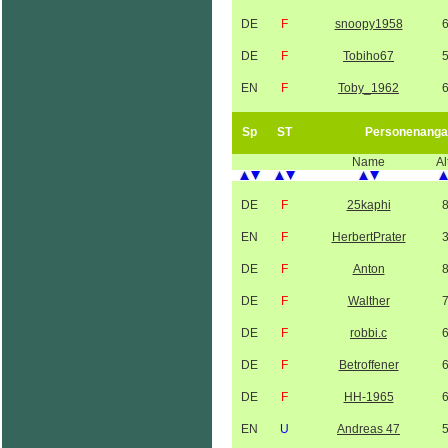
DE
F
snoopy1958
DE
F
Tobiho67
EN
F
Toby_1962
Sp
ST
Personenanga
Name
Al
DE
F
25kaphi
EN
F
HerbertPrater
DE
F
Anton
DE
F
Walther
DE
F
robbi.c
DE
F
Betroffener
DE
F
HH-1965
EN
U
Andreas 47