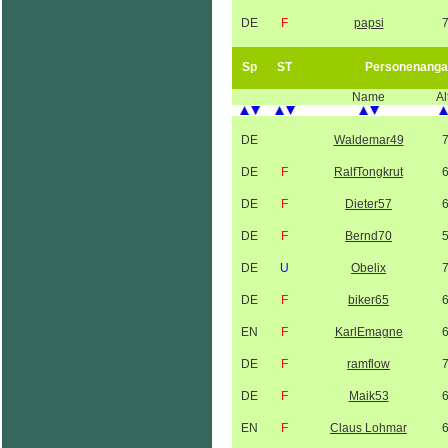
DE
F
papsi
Sp
ST
Personenanga
Name
Al
DE
Waldemar49
DE
F
RalfTongkrut
DE
F
Dieter57
DE
F
Bernd70
DE
U
Obelix
DE
F
biker65
EN
F
KarlEmagne
DE
F
ramflow
DE
F
Maik53
EN
F
Claus Lohmar