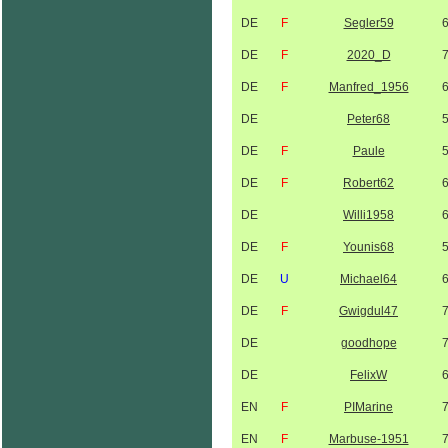
DE
F
Segler59
DE
F
2020_D
DE
F
Manfred_1956
DE
Peter68
DE
F
Paule
DE
F
Robert62
DE
Willi1958
DE
F
Younis68
DE
U
Michael64
DE
F
Gwigdul47
DE
goodhope
DE
FelixW
EN
F
PIMarine
EN
F
Marbuse-1951