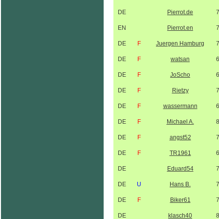
DE
Pierrot.de
EN
Pierrot.en
DE
F
Juergen Hamburg
DE
F
watsan
DE
F
JoScho
DE
F
Rietzy
DE
F
wassermann
DE
F
Michael A.
DE
F
angst52
DE
F
TR1961
DE
Eduard54
DE
U
Hans B.
DE
F
Biker61
DE
klasch40