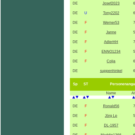
DE
Josef2023
DE
U
Tony2202
DE
F
Werner53
DE
F
Janne
DE
F
AdlerHH
DE
F
ENNO1234
DE
F
Colja
DE
suppenhinkel
Sp
ST
Personenanga
Name
Al
DE
F
Ronald56
DE
F
Jörg Lp
DE
F
DL-1957