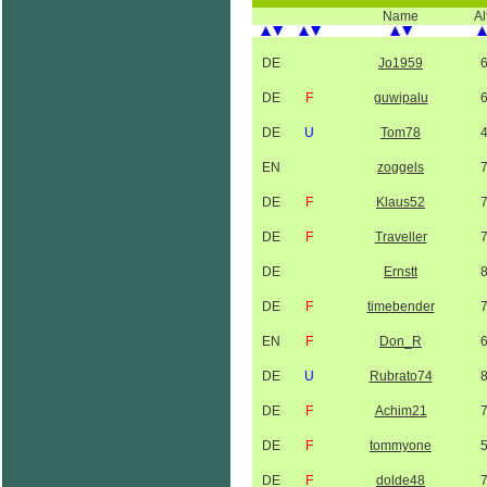
Name
Al
DE
Jo1959
DE
F
guwipalu
DE
U
Tom78
EN
zoggels
DE
F
Klaus52
DE
F
Traveller
DE
Ernstt
DE
F
timebender
EN
F
Don_R
DE
U
Rubrato74
DE
F
Achim21
DE
F
tommyone
DE
F
dolde48