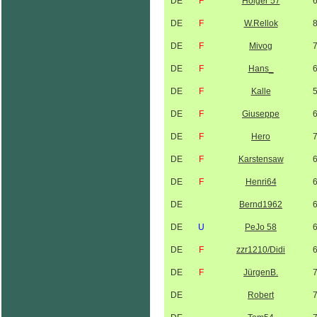
DE
F
Holger 57
DE
F
W.Rellok
DE
F
Mivog
DE
F
Hans_
DE
F
Kalle
DE
F
Giuseppe
DE
F
Hero
DE
F
Karstensaw
DE
F
Henri64
DE
Bernd1962
DE
U
PeJo 58
DE
F
zzr1210/Didi
DE
F
JürgenB.
DE
Robert