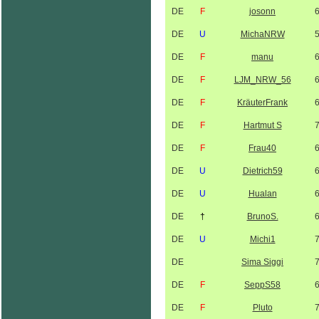
DE
F
josonn
DE
U
MichaNRW
DE
F
manu
DE
F
LJM_NRW_56
DE
F
KräuterFrank
DE
F
Hartmut S
DE
F
Frau40
DE
U
Dietrich59
DE
U
Hualan
DE
†
BrunoS.
DE
U
Michi1
DE
Sima Siggi
DE
F
SeppS58
DE
F
Pluto