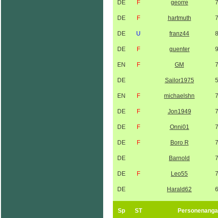
DE
F
georre
DE
F
hartmuth
DE
U
franz44
DE
F
guenter
EN
F
GM
DE
Sailor1975
EN
F
michaelshn
DE
F
Jon1949
DE
F
Onni01
DE
F
Boro R
DE
Barnold
DE
F
Leo55
DE
Harald62
Sp
ST
Personenanga