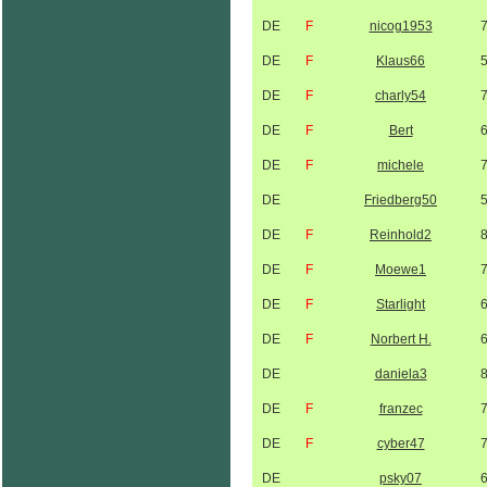
DE
F
nicog1953
DE
F
Klaus66
DE
F
charly54
DE
F
Bert
DE
F
michele
DE
Friedberg50
DE
F
Reinhold2
DE
F
Moewe1
DE
F
Starlight
DE
F
Norbert H.
DE
daniela3
DE
F
franzec
DE
F
cyber47
DE
psky07