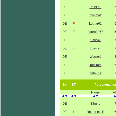
DE
Peter 58
DE
bymmoft
DE
F
Lothar61
DE
F
Joerg1967
DE
F
Klaus48
DE
F
Loewen
DE
WernerJ
DE
TomTom
DE
F
helmut.k
Sp
ST
Personenanga
Name
Al
DE
Elbuhu
DE
†
Reiner mit E