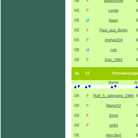
DE
F
Martin9559
DE
F
Locke
DE
U
klaus
DE
F
Paul_aus_Berlin
DE
F
Andyw204
DE
U
rotx
DE
F
Dan_1962
Sp
ST
Personenanga
Name
Al
DE
F
Ralf_S_Jahrgang_1966
DE
F
Manni52
DE
F
Ernst
DE
F
ari64
DE
Herr Bert