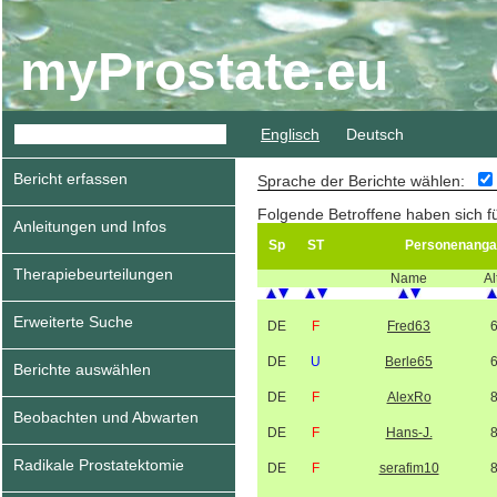
myProstate.eu
Englisch
Deutsch
Bericht erfassen
Sprache der Berichte wählen:
Folgende Betroffene haben sich f
Anleitungen und Infos
Sp
ST
Personenanga
Therapiebeurteilungen
Name
Al
Erweiterte Suche
DE
F
Fred63
DE
U
Berle65
Berichte auswählen
DE
F
AlexRo
Beobachten und Abwarten
DE
F
Hans-J.
Radikale Prostatektomie
DE
F
serafim10