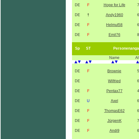
DE
F
Hope for Life
DE
†
Andy1960
DE
F
Helmut58
DE
F
Emil76
Sp
ST
Personenanga
Name
Al
DE
F
Brownie
DE
Wilfried
DE
F
Pentax77
DE
U
Axel
DE
F
ThomasE62
DE
F
JürgenK
DE
F
Andi9