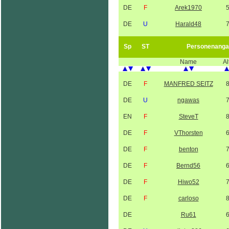
DE
F
Arek1970
DE
U
Harald48
Sp
ST
Personenanga
Name
Al
DE
F
MANFRED SEITZ
DE
U
ngawas
EN
F
SteveT
DE
F
VThorsten
DE
F
benton
DE
F
Bernd56
DE
F
Hiwo52
DE
F
carloso
DE
Ru61