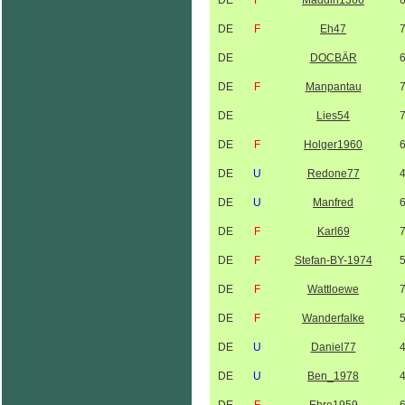
DE
F
Maddin1366
DE
F
Eh47
DE
DOCBÄR
DE
F
Manpantau
DE
Lies54
DE
F
Holger1960
DE
U
Redone77
DE
U
Manfred
DE
F
Karl69
DE
F
Stefan-BY-1974
DE
F
Wattloewe
DE
F
Wanderfalke
DE
U
Daniel77
DE
U
Ben_1978