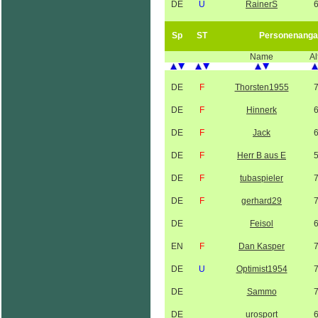
DE
U
RainerS
Sp
ST
Personenanga
Name
Al
DE
F
Thorsten1955
DE
F
Hinnerk
DE
F
Jack
DE
F
Herr B aus E
DE
F
tubaspieler
DE
F
gerhard29
DE
Feisol
EN
F
Dan Kasper
DE
U
Optimist1954
DE
Sammo
DE
urosport