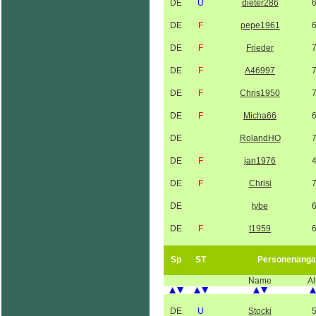
DE
U
dieter286
DE
F
pepe1961
DE
F
Frieder
DE
F
A46997
DE
F
Chris1950
DE
F
Micha66
DE
RolandHO
DE
F
jan1976
DE
F
Chrisi
DE
tybe
DE
F
t1959
Sp
ST
Personenanga
Name
Al
DE
U
Stocki