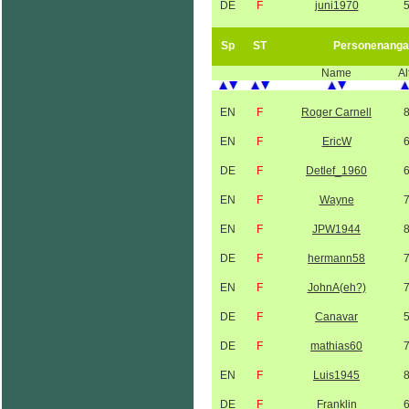
DE
F
juni1970
Sp
ST
Personenanga
Name
Al
EN
F
Roger Carnell
EN
F
EricW
DE
F
Detlef_1960
EN
F
Wayne
EN
F
JPW1944
DE
F
hermann58
EN
F
JohnA(eh?)
DE
F
Canavar
DE
F
mathias60
EN
F
Luis1945
DE
F
Franklin