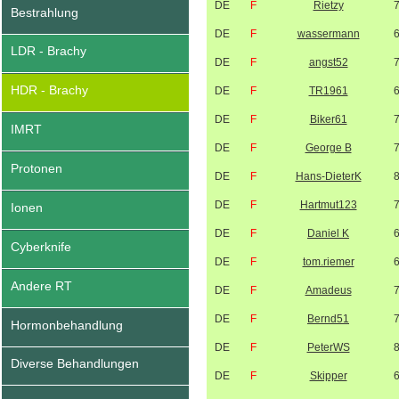
DE
F
Rietzy
Bestrahlung
DE
F
wassermann
LDR - Brachy
DE
F
angst52
HDR - Brachy
DE
F
TR1961
DE
F
Biker61
IMRT
DE
F
George B
Protonen
DE
F
Hans-DieterK
DE
F
Hartmut123
Ionen
DE
F
Daniel K
Cyberknife
DE
F
tom.riemer
Andere RT
DE
F
Amadeus
DE
F
Bernd51
Hormonbehandlung
DE
F
PeterWS
Diverse Behandlungen
DE
F
Skipper