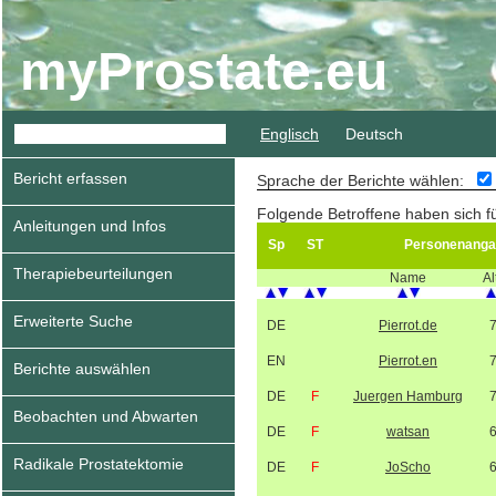
myProstate.eu
Englisch
Deutsch
Bericht erfassen
Sprache der Berichte wählen:
Folgende Betroffene haben sich f
Anleitungen und Infos
Sp
ST
Personenanga
Therapiebeurteilungen
Name
Al
Erweiterte Suche
DE
Pierrot.de
EN
Pierrot.en
Berichte auswählen
DE
F
Juergen Hamburg
Beobachten und Abwarten
DE
F
watsan
Radikale Prostatektomie
DE
F
JoScho