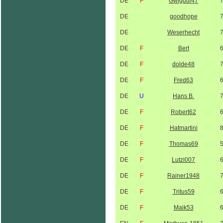
DE
F
Gwigdul47
DE
goodhope
DE
Weserhecht
DE
F
Bert
DE
F
dolde48
DE
F
Fred63
DE
U
Hans B.
DE
F
Robert62
DE
F
Hatmartini
DE
F
Thomas69
DE
F
Lutzi007
DE
F
Rainer1948
DE
F
Tritus59
DE
F
Maik53