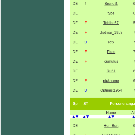
DE
†
BrunoS.
DE
tybe
DE
F
Tobiho67
DE
F
dietmar_1953
DE
U
rotx
DE
F
Pluto
DE
F
cumulus
DE
Ru61
DE
F
nickname
DE
U
Optimist1954
Sp
ST
Personenanga
Name
Al
DE
Herr Bert