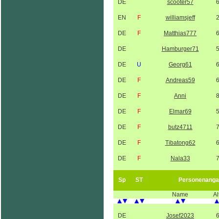
DE
scooter57
EN
F
williamsjeff
DE
F
Matthias777
DE
Hamburger71
DE
U
Georg61
DE
F
Andreas59
DE
F
Anni
DE
F
Elmar69
DE
F
butz4711
DE
F
Tibatong62
DE
F
Nala33
Sp
ST
Personenanga
Name
Al
DE
Josef2023