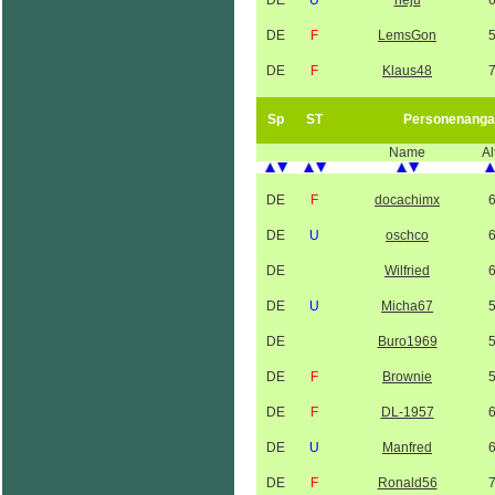
DE
U
heju
DE
F
LemsGon
DE
F
Klaus48
Sp
ST
Personenanga
Name
Al
DE
F
docachimx
DE
U
oschco
DE
Wilfried
DE
U
Micha67
DE
Buro1969
DE
F
Brownie
DE
F
DL-1957
DE
U
Manfred
DE
F
Ronald56