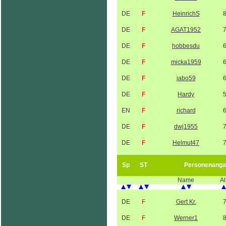
DE
F
HeinrichS
DE
F
AGAT1952
DE
F
hobbesdu
DE
F
micka1959
DE
F
jabo59
DE
F
Hardy
EN
F
richard
DE
F
dwj1955
DE
F
Helmut47
Sp
ST
Personenanga
Name
Al
DE
F
Gert Kr.
DE
F
Werner1