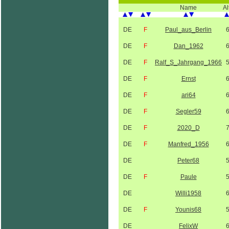
Name
Al
DE
F
Paul_aus_Berlin
DE
F
Dan_1962
DE
F
Ralf_S_Jahrgang_1966
DE
F
Ernst
DE
F
ari64
DE
F
Segler59
DE
F
2020_D
DE
F
Manfred_1956
DE
Peter68
DE
F
Paule
DE
Willi1958
DE
F
Younis68
DE
FelixW