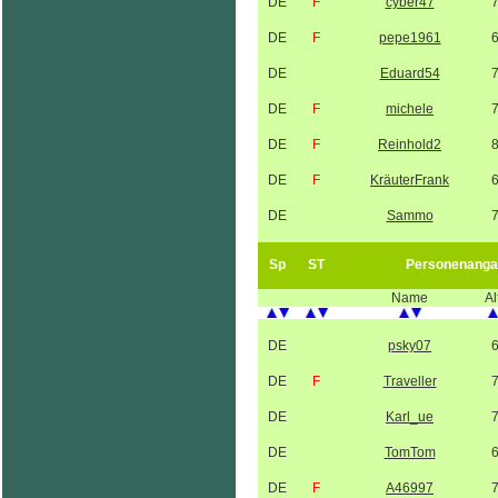
DE
F
cyber47
DE
F
pepe1961
DE
Eduard54
DE
F
michele
DE
F
Reinhold2
DE
F
KräuterFrank
DE
Sammo
Sp
ST
Personenanga
Name
Al
DE
psky07
DE
F
Traveller
DE
Karl_ue
DE
TomTom
DE
F
A46997