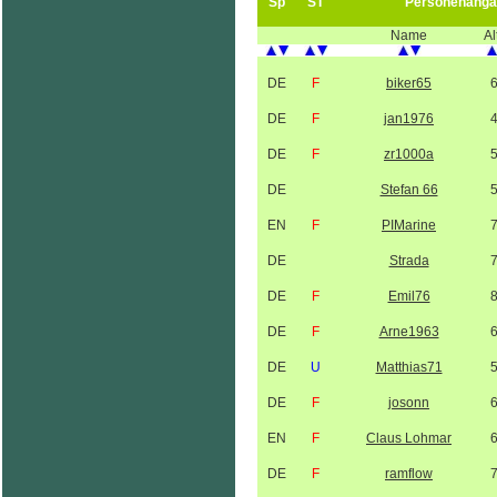
Sp
ST
Personenanga
Name
Al
DE
F
biker65
DE
F
jan1976
DE
F
zr1000a
DE
Stefan 66
EN
F
PIMarine
DE
Strada
DE
F
Emil76
DE
F
Arne1963
DE
U
Matthias71
DE
F
josonn
EN
F
Claus Lohmar
DE
F
ramflow