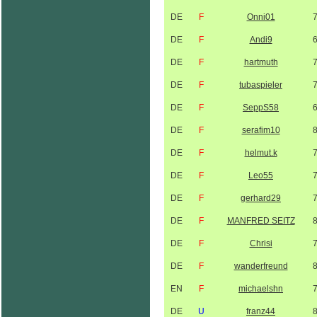
DE
F
Onni01
DE
F
Andi9
DE
F
hartmuth
DE
F
tubaspieler
DE
F
SeppS58
DE
F
serafim10
DE
F
helmut.k
DE
F
Leo55
DE
F
gerhard29
DE
F
MANFRED SEITZ
DE
F
Chrisi
DE
F
wanderfreund
EN
F
michaelshn
DE
U
franz44