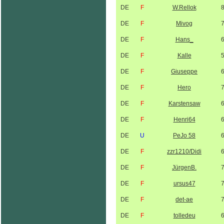
DE
F
W.Rellok
DE
F
Mivog
DE
F
Hans_
DE
F
Kalle
DE
F
Giuseppe
DE
F
Hero
DE
F
Karstensaw
DE
F
Henri64
DE
U
PeJo 58
DE
F
zzr1210/Didi
DE
F
JürgenB.
DE
F
ursus47
DE
F
det-ae
DE
F
tolledeu